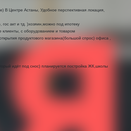
) В Центре Астаны, Удобное перспективная локация,
 гос акт и тд. )хозяин,можно под ипотеку
е клиенты, с оборудованием и товаром
 открытия продуктового магазина(большой спрос) офиса ,
оторый идёт под снос) планируется постройка ЖК,школы
по низкими ценами
О доме
овары, игрушки, текстиль, посуда
Этажность
5
н в эксплуатацию