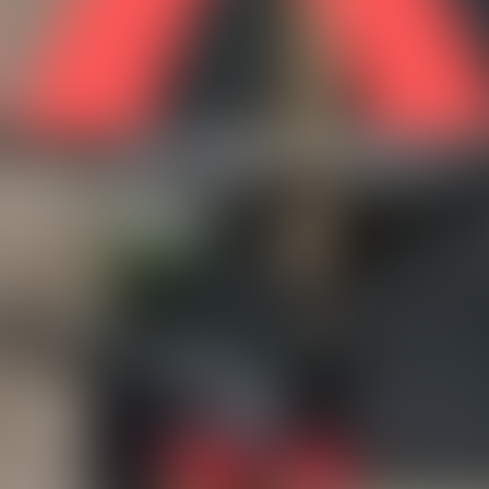
На пересечении с улицей
ул. Таха Хусейна
📄 Юридическая чистота:
Не в залоге
Площадь
54 м²
Подходит под ипотеку
💡 Отличное вложение в бизнес
Что именно
Магазин
Высота потолков, м
2.80
Состояние
Косметический ремонт
Находится
В жилом доме
В залоге
Нет
Расположение
Загрузка...