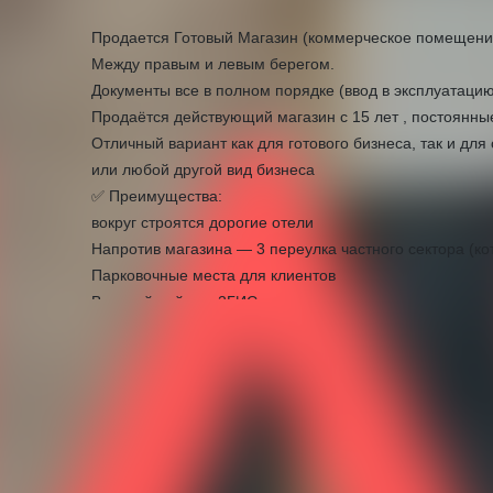
Продается Готовый Магазин (коммерческое помещение
Между правым и левым берегом.
Документы все в полном порядке (ввод в эксплуатацию,
Продаётся действующий магазин с 15 лет , постоянны
Отличный вариант как для готового бизнеса, так и для
или любой другой вид бизнеса
✅ Преимущества:
вокруг строятся дорогие отели
Напротив магазина — 3 переулка частного сектора (к
Парковочные места для клиентов
Высокий рейтинг 2ГИС и свои клиенты по городу
Наработанная база надёжных поставщиков по Астане 
🏪 О магазине:
Об офисном/торговом помещении
Ассортимент: хозяйственные, бытовые, канцелярские т
Общая площадь — 53.5 м²
Гос акт на землю перед магазином — 0, 0019 га (19кв)
Адрес
ул. Ташенова, 2/3
Пандус по проекту
Полный пакет официальных документов, объект введё