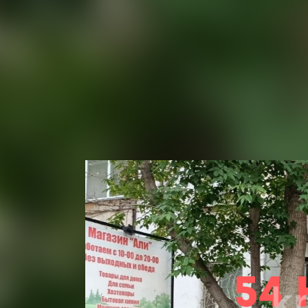
Новостройки
Застройщики
Продажа помещения, 54 м²
ул. Ташенова, 2/3, г. Астана,
р-н Байконур
На карте