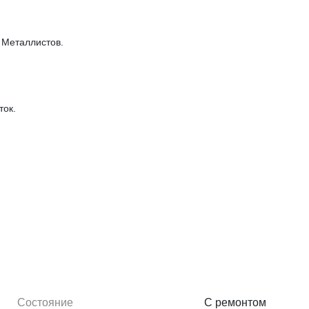
 Металлистов.
ток.
орода, зоны отдыха или дополнительных построек.
хня-столовая.
.
Состояние
С ремонтом