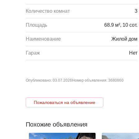
Дом расположен в 15 минутах ходьбы от центра, где 
Количество комнат
3
Молодежный, СОК Атлант, банк, ЦОН, налоговая, ДЮСШ
университета.
Площадь
68.9 м², 10 сот.
Идеальный вариант для семьи!
Наименование
Жилой дом
Звоните для записи на просмотр!
Гараж
Нет
Опубликовано: 03.07.2026
Номер объявления: 3680860
Пожаловаться на объявление
Похожие объявления