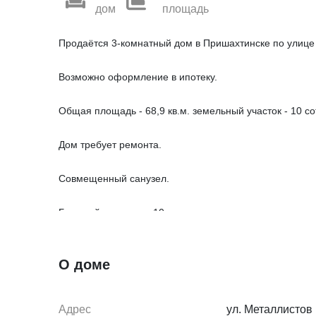
дом
площадь
Продаётся 3-комнатный дом в Пришахтинске по улице
Возможно оформление в ипотеку.
Общая площадь - 68,9 кв.м. земельный участок - 10 со
Дом требует ремонта.
Совмещенный санузел.
Большой участок — 10 соток, есть место для сада, ог
О доме
Просторный зал, две спальни, светлая, просторная ку
В отдельном помещении установлена печка -неделька
Адрес
ул. Металлистов