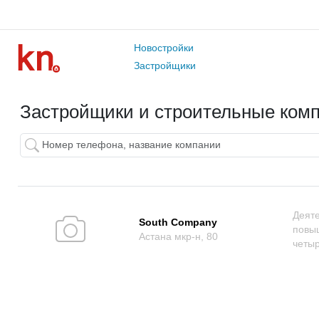
Новостройки
Застройщики
Застройщики и строительные ком
Деяте
South Company
повыш
Астана мкр-н, 80
четыр