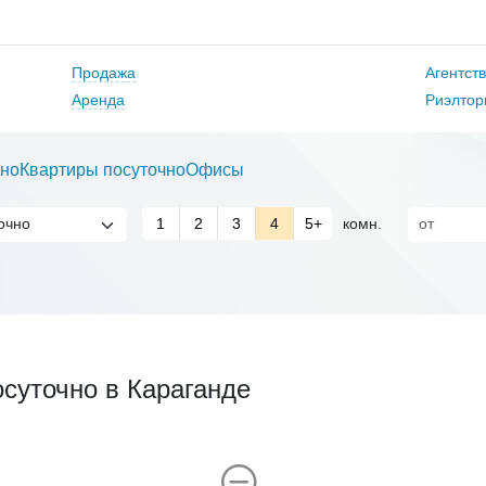
Продажа
Агентст
Аренда
Риэлтор
но
Квартиры посуточно
Офисы
1
2
3
4
5+
комн.
суточно в Караганде