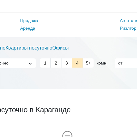
Продажа
Агентст
Аренда
Риэлтор
но
Квартиры посуточно
Офисы
1
2
3
4
5+
комн.
суточно в Караганде