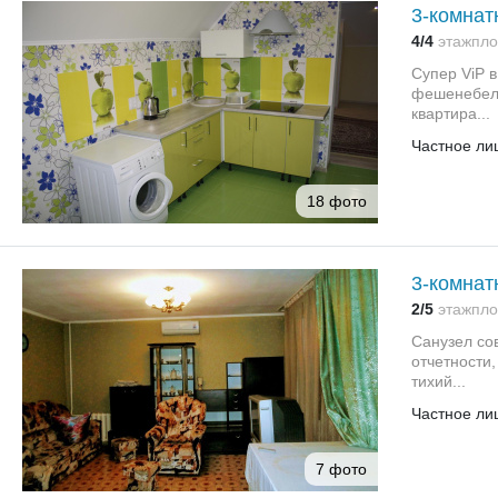
3-комнат
4/4
этаж
пло
Супер ViP 
фешенебель
квартира...
Частное ли
18 фото
3-комнат
2/5
этаж
пло
Санузел со
отчетности,
тихий...
Частное ли
7 фото