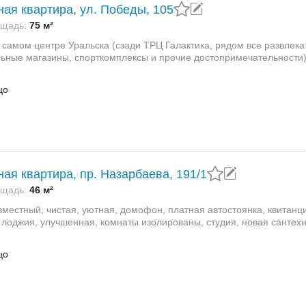
ная квартира, ул. Победы, 105
щадь:
75 м²
в самом центре Уральска (сзади ТРЦ Галактика, рядом все развлек
ные магазины, спорткомплексы и прочие достопримечательности)
цо
ная квартира, пр. Назарбаева, 191/1
щадь:
46 м²
вместный, чистая, уютная, домофон, платная автостоянка, квитанц
 лоджия, улучшенная, комнаты изолированы, студия, новая сантехн
цо