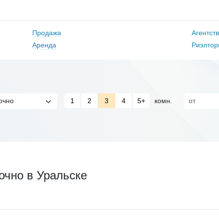
Продажа
Агентст
Аренда
Риэлтор
1
2
3
4
5+
комн.
очно в Уральске