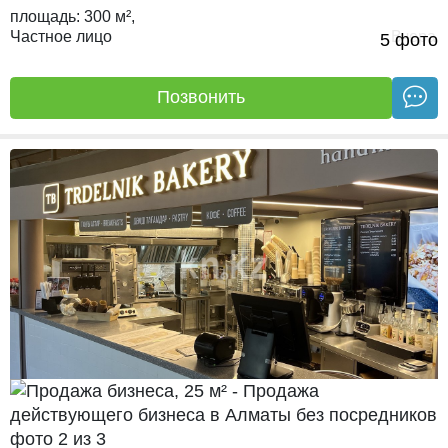
площадь:
300 м²,
Частное лицо
Вчера
5 фото
Позвонить