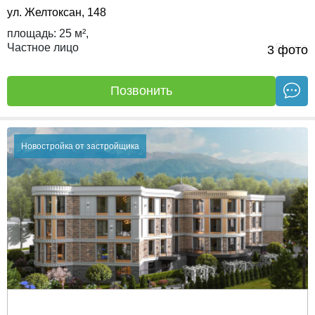
ул. Желтоксан, 148
площадь:
25 м²,
Частное лицо
Вчера
3 фото
Позвонить
Новостройка от застройщика