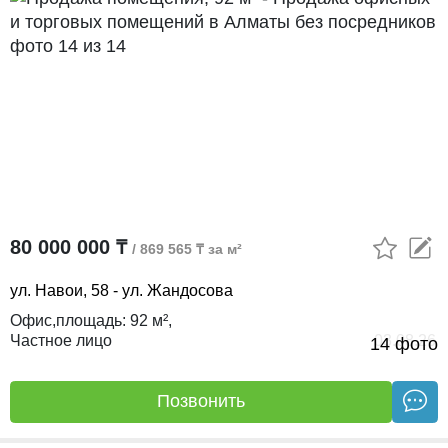
80 000 000 ₸
/ 869 565 ₸ за м²
ул. Навои, 58 - ул. Жандосова
Офис,
площадь:
92 м²,
Частное лицо
03.08.26
14 фото
Позвонить