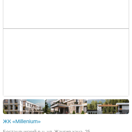
ЖК «Millenium»
Бостандыкский р-н, ул. Жангир хана, 25