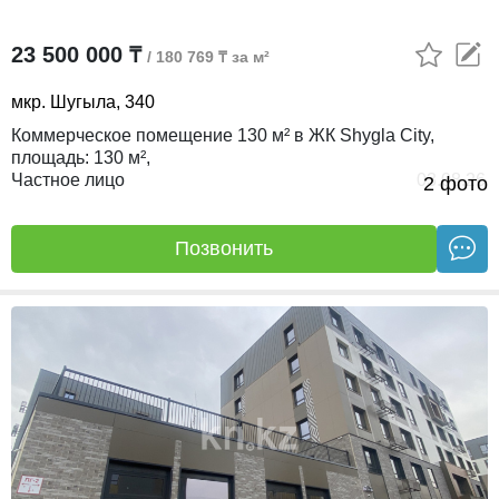
23 500 000 ₸
/ 180 769 ₸ за м²
мкр. Шугыла, 340
Коммерческое помещение 130 м² в ЖК Shygla City,
площадь:
130 м²,
Частное лицо
03.08.26
2 фото
Позвонить