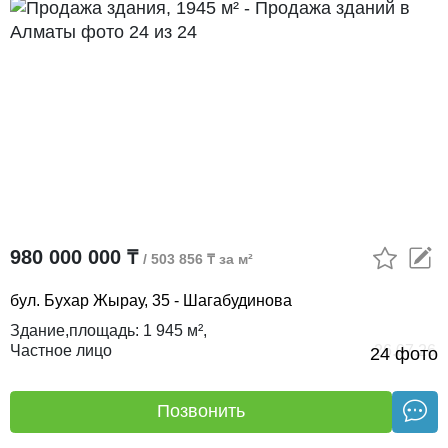
980 000 000 ₸
/ 503 856 ₸ за м²
бул. Бухар Жырау, 35 - Шагабудинова
Здание,
площадь:
1 945 м²,
Частное лицо
26.07.26
24 фото
Позвонить