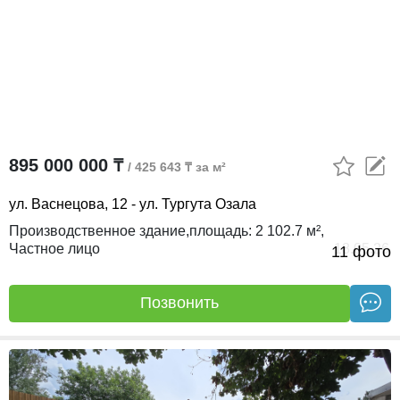
895 000 000 ₸
/ 425 643 ₸ за м²
ул. Васнецова, 12 - ул. Тургута Озала
Производственное здание,
площадь:
2 102.7 м²,
Частное лицо
18.05.26
11 фото
Позвонить