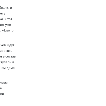
бзал», а
ламу
ка. Этот
ает уже
К: «Центр
 чем идут
тировать
л в состав
ступали в
ьном доме
ильцы
се
его