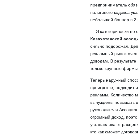
предприниматель обяза
налогового кодекса ук
небольшой баннер в 2 
— Я категорически не 
Казахстанской ассоц
сильно подорожал. Деп
рекламный рынок очень
доводам. В результате
только крупные фирмы
Теперь наружный способ
проигрыше, подводит и
рекламы. Количество 
вынуждены повышать ц
руководителя Ассоциац
огромный доход, поэто
устанавливают расценк
кто как сможет договор