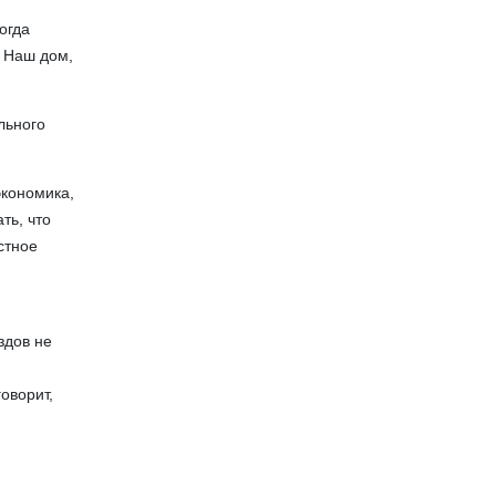
огда
. Наш дом,
льного
экономика,
ть, что
стное
здов не
оворит,