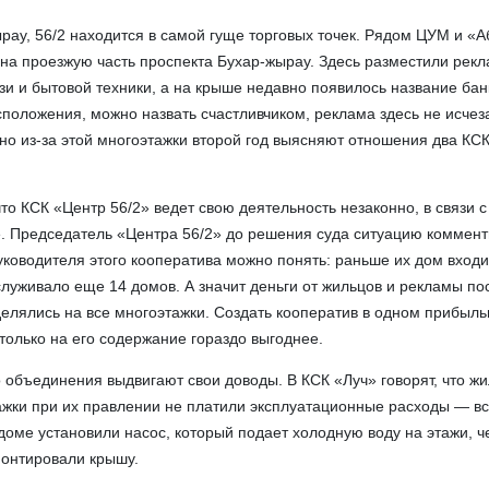
рау, 56/2 находится в самой гуще торговых точек. Рядом ЦУМ и «А
 на проезжую часть проспекта Бухар-жырау. Здесь разместили рек
зи и бытовой техники, а на крыше недавно появилось название бан
асположения, можно назвать счастливчиком, реклама здесь не исчез
нно из-за этой многоэтажки второй год выясняют отношения два КС
то КСК «Центр 56/2» ведет свою деятельность незаконно, в связи с
е. Председатель «Центра 56/2» до решения суда ситуацию коммен
руководителя этого кооператива можно понять: раньше их дом входи
служивало еще 14 домов. А значит деньги от жильцов и рекламы по
елялись на все многоэтажки. Создать кооператив в одном прибыл
 только на его содержание гораздо выгоднее.
 объединения выдвигают свои доводы. В КСК «Луч» говорят, что ж
жки при их правлении не платили эксплуатационные расходы — в
доме установили насос, который подает холодную воду на этажи, ч
монтировали крышу.