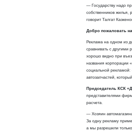
— Государству надо п
собственников жилья, 
говорит Талгат Казкено
Добро пожаловать на
Реклама на одном из д
сравнивать с другими 
хорошо видно при въез
названия корпорации «
социальной рекламой: 
автозапчастей, которы
Председатель КСК «
представителями фирм 
расчета.
— Хозяин автомагазина
За одну рекламу приме
а мы разрешили только