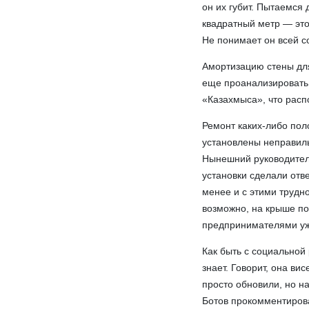
он их губит. Пытаемся 
квадратный метр — это,
Не понимает он всей с
Амортизацию стены для
еще проанализировать 
«Казахмыса», что расп
Ремонт каких-либо пол
установлены неправиль
Нынешний руководитель
установки сделали отве
менее и с этими трудн
возможно, на крыше п
предпринимателями уж
Как быть с социальной
знает. Говорит, она в
просто обновили, но н
Ботов прокомментирова