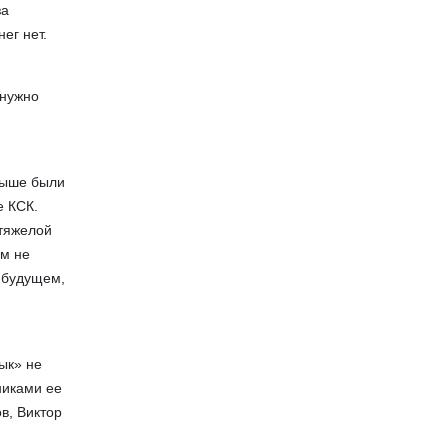
за
ег нет.
 нужно
крыше были
е КСК.
 тяжелой
ем не
В будущем,
с
ык» не
никами ее
в, Виктор