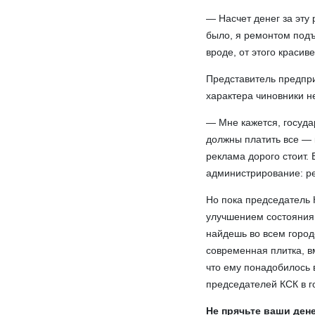
— Насчет денег за эту 
было, я ремонтом подъ
вроде, от этого красив
Представитель предпри
характера чиновники не
— Мне кажется, госуда
должны платить все — к
реклама дорого стоит.
администрирование: ре
Но пока председатель 
улучшением состояния 
найдешь во всем город
современная плитка, вм
что ему понадобилось 
председателей КСК в г
Не прячьте ваши ден