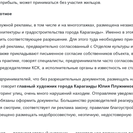
прибыль, может приниматься без участия жильцов.
отное
ружной рекламы, в том числе и на многоэтажках, размещена незак
рхитектуры и градостроительства города Караганды». Именно в это
ить соответствующее разрешение. Для этого туда необходимо при
щей рекламы, предварительно согласованный с Отделом культуры и
также прикладывают письменное согласие собственников объекта, 
а практике, говорят специалисты, предприниматели часто согласо
председателями КСК, а исполнительные органы в известность не ста
едпринимателей, что без разрешительных документов, размещать 
 говорит
главный художник города Караганды Юлия Плужнико
торинг улиц, очень много нарушений находим. Отправляем уведом
обязаны оформить документы. Большинство руководителей реагиру
 смотрим, соответствует ли реклама закону, правилам благоустро
прещено размещать недобросовестную, неэтичную, недостоверную