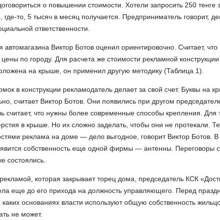
договориться о повышении стоимости. Хотели запросить 250 тенге 
 где-то, 5 тысяч в месяц получается. Предприниматель говорит, ден
оциальной ответственности.
 автомагазина Виктор Ботов оценил ориентировочно. Считает, что
цены по городу. Для расчета же стоимости рекламной конструкции
оложена на крыше, он применил другую методику (Таблица 1).
омок в конструкции рекламодатель делает за свой счет. Буквы на 
но, считает Виктор Ботов. Они появились при другом председател
 считает, что нужны более современные способы крепления. Для
рстия в крыше. Но их сложно заделать, чтобы они не протекали. Т
остями реклама на доме — дело выгодное, говорит Виктор Ботов. 
оявится собственность еще одной фирмы — антенны. Переговоры 
е состоялись.
 рекламой, которая закрывает торец дома, председатель КСК «Дост
исела еще до его прихода на должность управляющего. Перед празд
а каких основаниях власти используют общую собственность жильцо
ть не может.