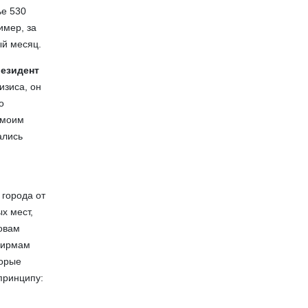
ье 530
имер, за
ый месяц.
резидент
изиса, он
о
 моим
ались
 города от
х мест,
овам
 фирмам
торые
принципу: