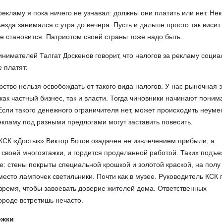
рекламу я пока ничего не узнавал: должны они платить или нет. Нек
езда занимался с утра до вечера. Пусть и дальше просто так висит
ее становится. Патриотом своей страны тоже надо быть.
нимателей Талгат Доскенов говорит, что налогов за рекламу социа
 платят:
рство нельзя освобождать от такого вида налогов. У нас рыночная 
ак частный бизнес, так и власти. Тогда чиновники начинают понима
 Если такого денежного ограничителя нет, может происходить неуме
кламу под разными предлогами могут заставить повесить.
КСК «Достык» Виктор Ботов озадачен не извлечением прибыли, а
своей многоэтажки, и гордится проделанной работой. Таких подъе
е: стены покрыты специальной крошкой и золотой краской, на полу
есто лампочек светильники. Почти как в музее. Руководитель КСК г
время, чтобы завоевать доверие жителей дома. Ответственных
ороде встретишь нечасто.
ежки