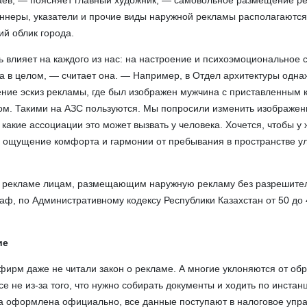
аев, — поясняет главный художник, — самовольное размещение р
баннеры, указатели и прочие виды наружной рекламы располагаются
ий облик города.
 влияет на каждого из нас: на настроение и психоэмоциональное 
да в целом, — считает она. — Например, в Отдел архитектуры одн
ние эскиз рекламы, где был изображен мужчина с приставленным к
ом. Такими на АЗС пользуются. Мы попросили изменить изображен
 какие ассоциации это может вызвать у человека. Хочется, чтобы у
о ощущение комфорта и гармонии от пребывания в пространстве у
о рекламе лицам, размещающим наружную рекламу без разрешите
раф, по Административному кодексу Республики Казахстан от 50 до
ие
ирм даже не читали закон о рекламе. А многие уклоняются от об
е не из-за того, что нужно собирать документы и ходить по инстан
ма оформлена официально, все данные поступают в налоговое упра