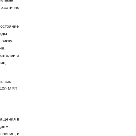
екламы
 хаотично
состояние
ажды
 виску
ие,
 жителей и
лиц
льных
 400 МРП
ращения в
циям.
вление, и