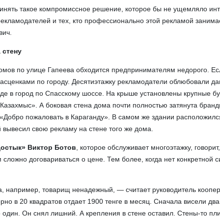
ринять такое компромиссное решение, которое бы не ущемляло ин
рекламодателей и тех, кто профессионально этой рекламой занима
вич.
 стену
омов по улице Гапеева обходится предпринимателям недорого. Ес
расценками по городу. Десятиэтажку рекламодатели облюбовали да
де в город по Спасскому шоссе. На крыше установлены крупные б
Казахмыс». А боковая стена дома почти полностью затянута бран
«Добро пожаловать в Караганду». В самом же здании расположилс
й вывесил свою рекламу на стене того же дома.
Достык» Виктор Ботов
, которое обслуживает многоэтажку, говорит,
сложно договариваться о цене. Тем более, когда нет конкретной 
, например, товарищ ненадежный, — считает руководитель коопе
рно в 20 квадратов отдает 1900 тенге в месяц. Сначала висели два
 один. Он снял лишний. А крепления в стене оставил. Стены-то пл