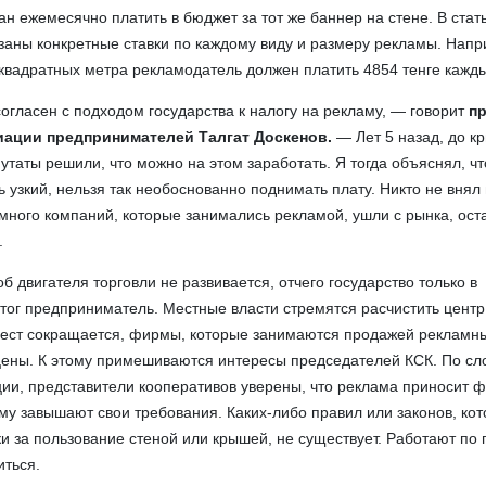
н ежемесячно платить в бюджет за тот же баннер на стене. В стат
азаны конкретные ставки по каждому виду и размеру рекламы. Напр
квадратных метра рекламодатель должен платить 4854 тенге кажд
согласен с подходом государства к налогу на рекламу, — говорит
п
иации предпринимателей Талгат Доскенов.
— Лет 5 назад, до кр
утаты решили, что можно на этом заработать. Я тогда объяснял, чт
 узкий, нельзя так необоснованно поднимать плату. Никто не внял
 много компаний, которые занимались рекламой, ушли с рынка, ост
.
 двигателя торговли не развивается, отчего государство только в
тог предприниматель. Местные власти стремятся расчистить центр
мест сокращается, фирмы, которые занимаются продажей рекламны
ены. К этому примешиваются интересы председателей КСК. По сл
ии, представители кооперативов уверены, что реклама приносит
му завышают свои требования. Каких-либо правил или законов, ко
и за пользование стеной или крышей, не существует. Работают по 
иться.