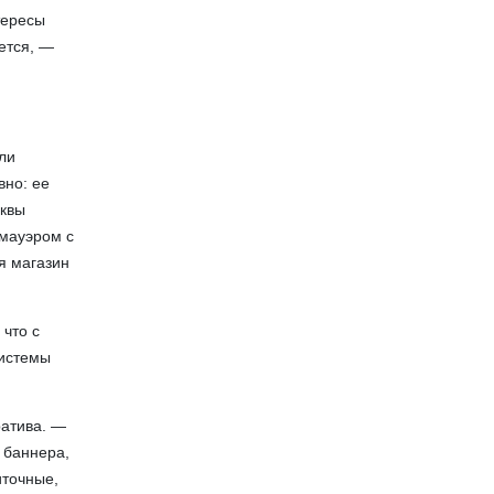
тересы
ется, —
ли
вно: ее
уквы
дмауэром с
я магазин
 что с
системы
ратива. —
 баннера,
иточные,