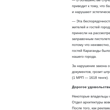
— В большинстве случ
приводит к тому, что 
и нарушают эстетическ
— Эта беспорядочность
жителей и гостей горо
принесли на рассмотре
заправочным пистолет
потому что неизвестно,
гостей Караганды был
нашего города.
За нарушение закона 
документов, грозит шт
(1 МРП — 1618 тенге).
Дорогое удовольств
Некоторые владельцы ф
Отдел архитектуры вовс
После того, как рекла