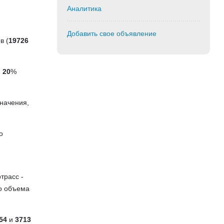
Аналитика
Добавить свое объявление
в (
19726
-
20
%
значения,
о
трасс -
о объема
54
и
3713