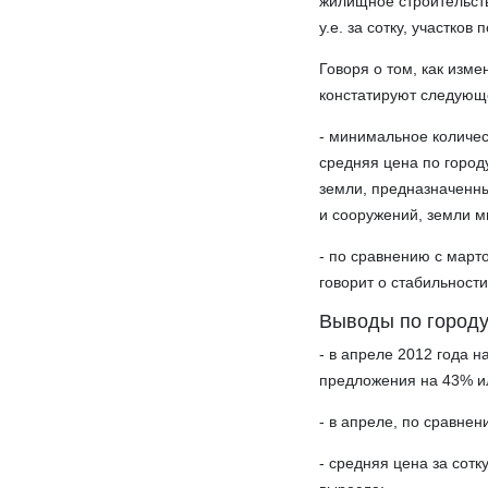
жилищное строительст
у.е. за сотку, участко
Говоря о том, как изм
констатируют следующ
- минимальное количе
средняя цена по город
земли, предназначенны
и сооружений, земли 
- по сравнению с март
говорит о стабильност
Выводы по городу
- в апреле 2012 года 
предложения на 43% ил
- в апреле, по сравне
- средняя цена за сотк