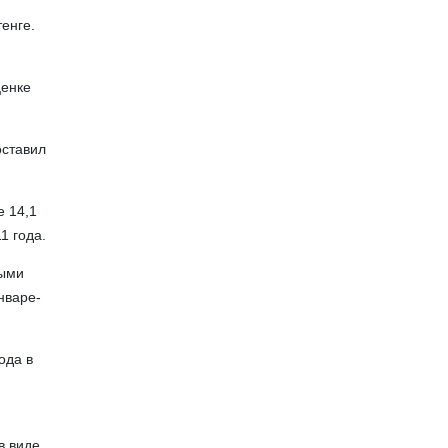
тенге.
ценке
оставил
е 14,1
1 года.
ными
нваре-
ода в
в виде