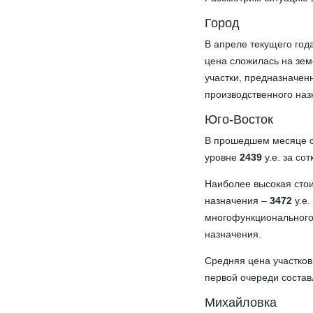
Город
В апреле текущего год
цена сложилась на зем
участки, предназначен
производственного на
Юго-Восток
В прошедшем месяце ср
уровне
2439
у.е. за сот
Наиболее высокая стои
назначения –
3472
у.е.
многофункционального 
назначения.
Средняя цена участков
первой очереди соста
Михайловка