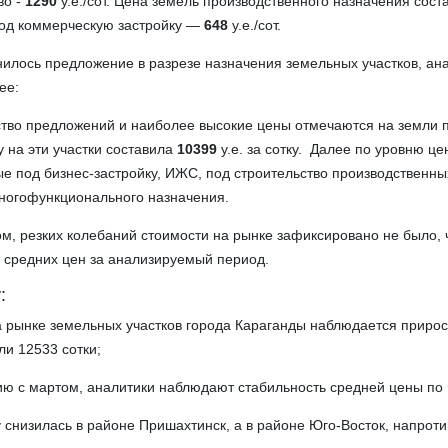
во -
1290
у.е./сот. Цена земель производственного назначения сос
в под коммерческую застройку —
648
у.е./сот.
енилось предложение в разрезе назначения земельных участков, ан
ее:
ство предложений и наиболее высокие цены отмечаются на земли 
у на эти участки составила
10399
у.е. за сотку. Далее по уровню ц
е под бизнес-застройку, ИЖС, под строительство производственны
многофункционального назначения.
ом, резких колебаний стоимости на рынке зафиксировано не было, 
и средних цен за анализируемый период.
:
на рынке земельных участков города Караганды наблюдается прирос
и 12533 сотки;
нию с мартом, аналитики наблюдают стабильность средней цены по 
у снизилась в районе Пришахтинск, а в районе Юго-Восток, напроти