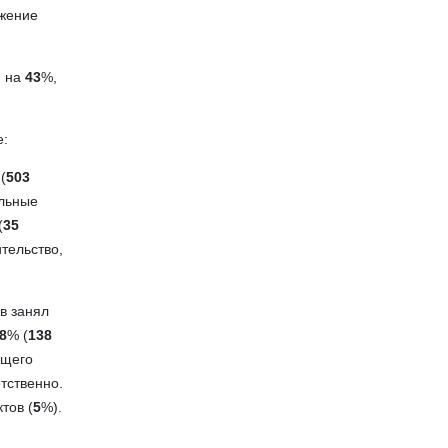
жение
я на
43
%,
е:
(
503
ельные
(
35
тельство,
в занял
8
% (
138
бщего
тственно.
тов (
5
%).