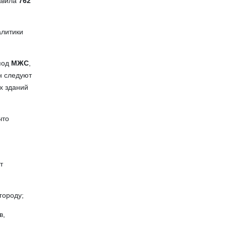
тавила
762
алитики
под
МЖС
,
ен следуют
х зданий
что
т
городу;
в,