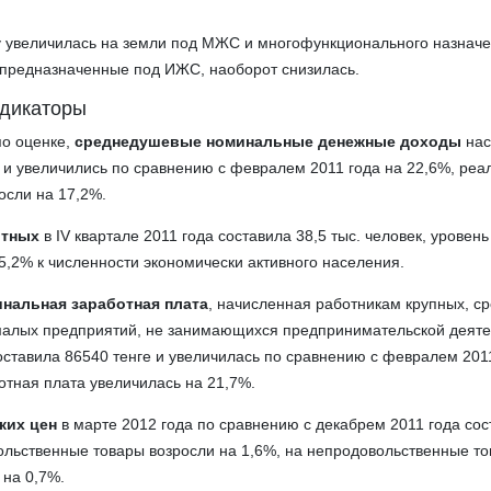
ку увеличилась на земли под МЖС и многофункционального назначе
 предназначенные под ИЖС, наоборот снизилась.
ндикаторы
по оценке,
среднедушевые номинальные денежные доходы
нас
е и увеличились по сравнению с февралем 2011 года на 22,6%, ре
осли на 17,2%.
отных
в IV квартале 2011 года составила 38,5 тыс. человек, уровень
5,2% к численности экономически активного населения.
нальная заработная плата
, начисленная работникам крупных, с
 малых предприятий, не занимающихся предпринимательской деяте
оставила 86540 тенге и увеличилась по сравнению с февралем 201
отная плата увеличилась на 21,7%.
ких цен
в марте 2012 года по сравнению с декабрем 2011 года сос
льственные товары возросли на 1,6%, на непродовольственные то
 на 0,7%.