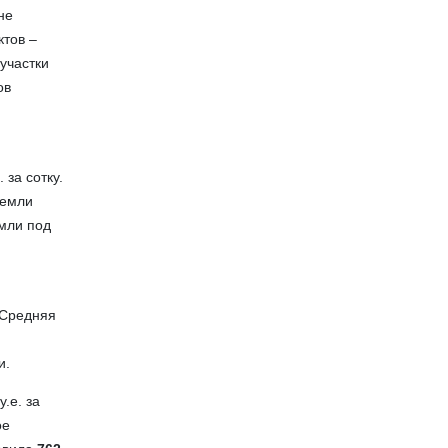
не
ктов –
 участки
ов
. за сотку.
земли
емли под
 Средняя
и.
у.е. за
ое