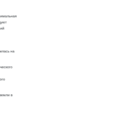
ксимальная
дуют
ний
илась на
ческого
ого
 земли в