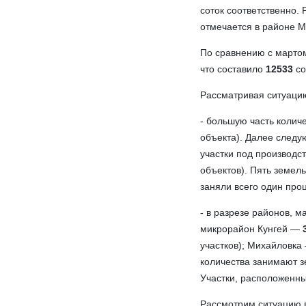
соток соответственно.
отмечается в районе М
По сравнению с марто
что составило
12533
со
Рассматривая ситуацию
- большую часть колич
объекта). Далее следу
участки под производ
объектов). Пять земел
заняли всего один про
- в разрезе районов, 
микрорайон Кунгей —
участков); Михайловк
количества занимают з
Участки, расположенны
Рассмотрим ситуацию в