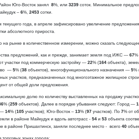
 Район Юго-Восток занял
8
%, или
3239
соток. Минимальное предло
айкудук –
6
%,
2453
сотки.
м текущего года, в апреле зафиксировано увеличение предложени
тки абсолютного прироста.
 на рынке в количественном измерении, можно сказать следующе
ества предложений, как и прежде, занимает земля под ИЖС —
67
% 
ют участки под коммерческую застройку —
22
% (
164
объекта), зем
ство —
5
% (
38
объектов), многофункционального назначения —
5
% 
ьных участков, предназначенных под многоэтажное жилищное строи
цент от общей доли предложения.
максимальную долю по количеству выставленных на продажу участко
36
% (
259
объектов). Далее в порядке убывания следуют: Город —
1
а —
14
% (
105
участков); Юго-Восток –
13
% (
97
участков). По
7
% от о
емли в районе Майкудук и вдоль автотрасс -
54
и
53
объекта соотве
е в районе Пришахтинск, заняли последнее место - всего
40
объек
 торговых зонах города: