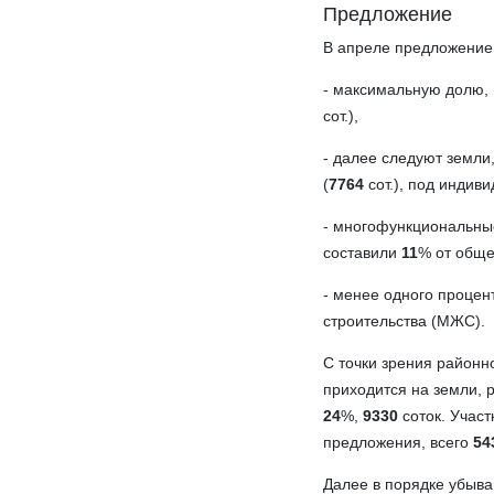
Предложение
В апреле предложение
- максимальную долю,
сот.),
- далее следуют земли
(
7764
сот.), под индив
- многофункциональные
составили
11
% от обще
- менее одного процен
строительства (МЖС).
С точки зрения районн
приходится на земли, 
24
%,
9330
соток. Учас
предложения, всего
54
Далее в порядке убыва