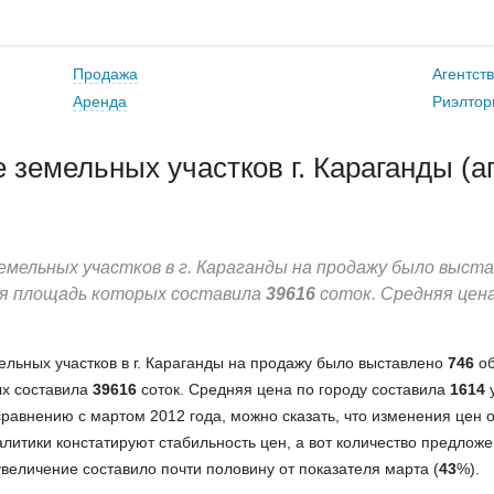
Продажа
Агентст
Аренда
Риэлтор
 земельных участков г. Караганды (а
земельных участков в г. Караганды на продажу было выст
я площадь которых составила
39616
соток. Средняя цена
ельных участков в г. Караганды на продажу было выставлено
746
об
х составила
39616
соток. Средняя цена по городу составила
1614
у
равнению с мартом 2012 года, можно сказать, что изменения цен 
литики констатируют стабильность цен, а вот количество предлож
увеличение составило почти половину от показателя марта (
43
%).