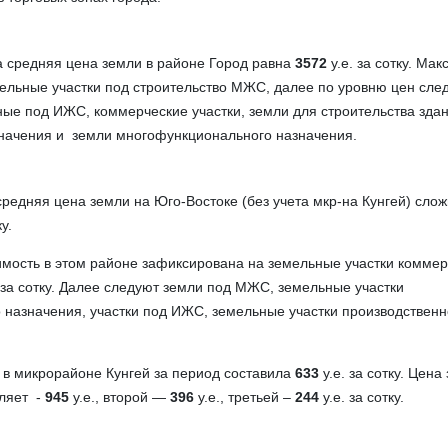
а средняя цена земли в районе Город равна
3572
у.е. за сотку. Ма
ельные участки под строительство МЖС, далее по уровню цен сле
ные под ИЖС, коммерческие участки, земли для строительства зда
значения и земли многофункционального назначения.
едняя цена земли на Юго-Востоке (без учета мкр-на Кунгей) слож
ку.
мость в этом районе зафиксирована на земельные участки коммер
 за сотку. Далее следуют земли под МЖС, земельные участки
назначения, участки под ИЖС, земельные участки производственн
 в микрорайоне Кунгей за период составила
633
у.е. за сотку. Цена
вляет -
945
у.е., второй —
396
у.е., третьей –
244
у.е. за сотку.