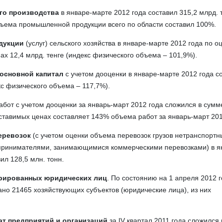
о производства
в январе-марте 2012 года составил 315,2 млрд. 
бъема промышленной продукции всего по области составил 100%.
дукции
(услуг) сельского хозяйства в январе-марте 2012 года по о
ах 12,4 млрд. тенге (индекс физического объема – 101,9%).
основной капитал
с учетом дооценки в январе-марте 2012 года с
кс физического объема – 117,7%).
бот с учетом дооценки за январь-март 2012 года сложился в сумм
поставимых ценах составляет 143% объема работ за январь-март 201
еревозок
(с учетом оценки объема перевозок грузов нетранспорт
принимателями, занимающимися коммерческими перевозками) в я
ил 128,5 млн. тонн.
трированных юридических лиц
. По состоянию на 1 апреля 2012 г
ано 21465 хозяйствующих субъектов (юридические лица), из них
т предприятий и организаций
за IV квартал 2011 года сложился 