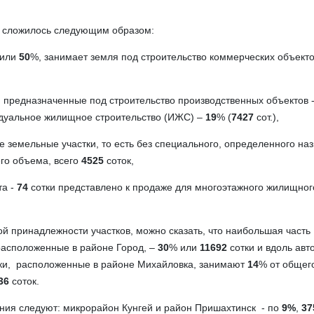
 сложилось следующим образом:
 или
50
%, занимает земля под строительство коммерческих объекто
, предназначенные под строительство производственных объектов 
идуальное жилищное строительство (ИЖС) –
19
% (
7427
сот.),
 земельные участки, то есть без специального, определенного на
го объема, всего
4525
соток,
та -
74
сотки представлено к продаже для многоэтажного жилищног
ой принадлежности участков, можно сказать, что наибольшая часть
расположенные в районе Город, –
30
% или
11692
сотки и вдоль авто
тки, расположенные в районе Михайловка, занимают
14
% от общег
36
соток.
ния следуют: микрорайон Кунгей и район Пришахтинск - по
9%
,
37