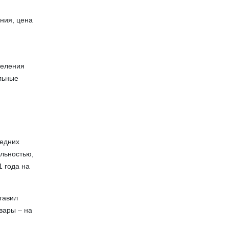
ния, цена
еления
альные
редних
льностью,
1 года на
тавил
вары – на