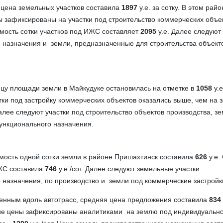
 цена земельных участков составила
1897
у.е. за сотку. В этом райо
 зафиксированы на участки под строительство коммерческих объе
имость сотки участков под ИЖС составляет
2095
у.е. Далее следуют
 назначения и земли, предназначенные для строительства объект
цу площади земли в Майкудуке остановилась на отметке в
1058
у.е
тки под застройку коммерческих объектов оказались выше, чем на 
алее следуют участки под строительство объектов производства, з
ункционального назначения.
мость одной сотки земли в районе Пришахтинск составила
626
у.е.
ИЖС составила
746
у.е./сот. Далее следуют земельные участки
назначения, по производство и земли под коммерческие застройк
енным вдоль автотрасс, средняя цена предложения составила
834
кие цены зафиксированы аналитиками на землю под индивидуальн