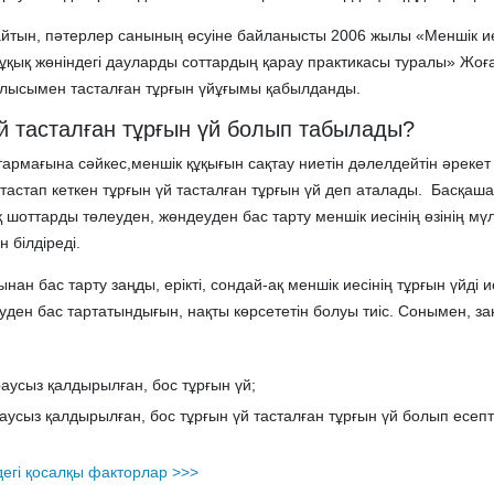
майтын, пәтерлер санының өсуіне байланысты 2006 жылы «Меншік и
 құқық жөніндегі дауларды соттардың қарау практикасы туралы» Жоғ
улысымен тасталған тұрғын үйұғымы қабылданды.
й тасталған тұрғын үй болып табылады?
армағына сәйкес,меншік құқығын сақтау ниетін дәлелдейтін әрекет
тастап кеткен тұрғын үй тасталған тұрғын үй деп аталады. Басқаш
шоттарды төлеуден, жөндеуден бас тарту меншік иесінің өзінің мүл
н білдіреді.
ынан бас тарту заңды, ерікті, сондай-ақ меншік иесінің тұрғын үйді 
уден бас тартатындығын, нақты көрсететін болуы тиіс. Сонымен, за
аусыз қалдырылған, бос тұрғын үй;
аусыз қалдырылған, бос тұрғын үй тасталған тұрғын үй болып есепт
дегі қосалқы факторлар >>>