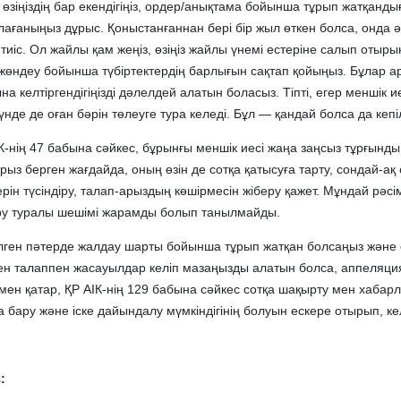
өзіңіздің бар екендігіңіз, ордер/анықтама бойынша тұрып жатқанд
лағаныңыз дұрыс. Қоныстанғаннан бері бір жыл өткен болса, онда ә
 тиіс. Ол жайлы қам жеңіз, өзіңіз жайлы үнемі естеріне салып отыры
өндеу бойынша түбіртектердің барлығын сақтап қойыңыз. Бұлар ар
на келтіргендігіңізді дәлелдей алатын боласыз. Тіпті, егер меншік и
нде де оған бәрін төлеуге тура келеді. Бұл — қандай болса да кепіл
-нің 47 бабына сәйкес, бұрынғы меншік иесі жаңа заңсыз тұрғынд
ыз берген жағдайда, оның өзін де сотқа қатысуға тарту, сондай-ақ 
рін түсіндіру, талап-арыздың көшірмесін жіберу қажет. Мұндай рәсі
ру туралы шешімі жарамды болып танылмайды.
рілген пәтерде жалдау шарты бойынша тұрып жатқан болсаңыз және 
ен талаппен жасауылдар келіп мазаңызды алатын болса, аппеляци
ымен қатар, ҚР АІК-нің 129 бабына сәйкес сотқа шақырту мен хабар
 бару және іске дайындалу мүмкіндігінің болуын ескере отырып, кел
: