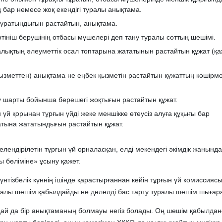
ің бар немесе жоқ екендігі туралы анықтама.
тұратындығын растайтын, анықтама.
тініш берушінің отбасы мүшелері деп тану туралы соттың шешімі.
халықтың әлеуметтiк осал топтарына жататынын растайтын құжат (қа
зметтен) анықтама не еңбек қызметін растайтын құжаттың көшірме
у шарты бойынша берешегі жоқтығын растайтын құжат.
 үй қорынан тұрғын үйді жеке меншікке өтеусіз алуға құқығы бар
тына жататындығын растайтын құжат.
ендірілетін тұрғын үй орналасқан, елді мекендегі әкімдік жанынд
ы бөліміне» ұсыну қажет.
күнтізбелік күннің ішінде қарастырғаннан кейін тұрғын үй комиссияс
ралы шешім қабылдайды не дәлелді бас тарту туралы шешім шығар
ндай да бір анықтаманың болмауы негіз болады. Оң шешім қабылдан