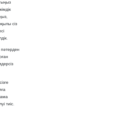
ығыңыз
кімдік
ңыз,
қылы сіз
есі
дік.
ы пәтерден
оған
мдерсіз
сізге
яға
лама
уі тиіс.