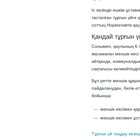
Іс жүзінде ешкім ұста
тасталған тұрғын үйге
соттың Нормативтік қа
Қандай тұрғын ү
Сонымен, қаулының 6 т
жасамаған меншік иесі 
айтқанда, коммуналдық 
сақтағысы келмейтіндігі
Бұл ретте меншік құқығ
пайдаланудан, билік ет
бойынша:
меншік иесімен қар
меншік иесімен ұст
Тұрғын үй таңдау кезін