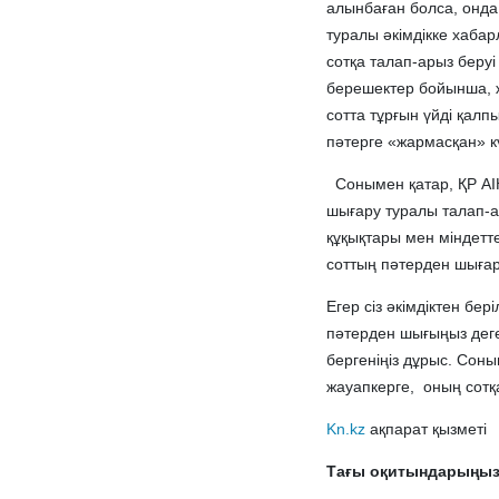
алынбаған болса, онда 
туралы әкімдікке хабар
сотқа талап-арыз беруі
берешектер бойынша, ж
сотта тұрғын үйді қалпы
пәтерге «жармасқан» кү
Сонымен қатар, ҚР АІК
шығару туралы талап-ар
құқықтары мен міндетте
соттың пәтерден шыға
Егер сіз әкімдіктен бе
пәтерден шығыңыз дег
бергеніңіз дұрыс. Сон
жауапкерге, оның сотқа
Kn.kz
ақпарат қызметі
Тағы оқитындарыңыз