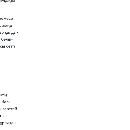
 құқықты
 немесе
і: жаңа
гер қалдық
 бөліп-
сы сәтті
ктің
 бері
н зерттей
ығын
 тұрғынды