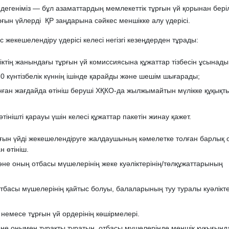
дегеніміз — бұл азаматтардың мемлекеттік тұрғын үй қорынан бері
рғын үйлерді ҚР заңдарына сәйкес меншікке алу үдерісі.
 жекешелендіру үдерісі келесі негізгі кезеңдерден тұрады:
діктің жанындағы тұрғын үй комиссиясына құжаттар тізбесін ұсынады
0 күнтізбелік күннің ішінде қарайды және шешім шығарады;
ған жағдайда өтініш беруші ХҚКО-да жылжымайтын мүлікке құқықты 
тінішті қарауы үшін келесі құжаттар пакетін жинау қажет.
рғын үйді жекешелендіруге жалдаушының кәмелетке толған барлық 
н өтініш.
әне оның отбасы мүшелерінің жеке куәліктерінің/төлқұжаттарының
 отбасы мүшелерінің қайтыс болуы, балаларының туу туралы куәлікте
емесе тұрғын үй ордерінің көшірмелері.
әне онымен тұрақты тұратын, отбасы мүшелерінде меншік құқығынд