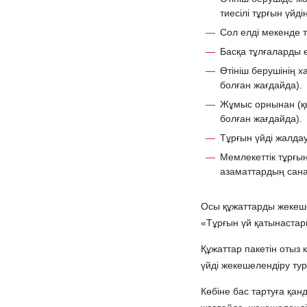
тиесілі тұрғын үйд
Сол елді мекенде 
Басқа тұлғаларды ө
Өтініш берушінің 
болған жағдайда).
Жұмыс орнынан (қы
болған жағдайда).
Тұрғын үйді жалда
Мемлекеттік тұрғын
азаматтардың сана
Осы құжаттарды жекешел
«Тұрғын үй қатынастар
Құжаттар пакетін отыз 
үйді жекешелендіру ту
Көбіне бас тартуға қа