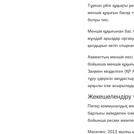
Тұрғын үйге құқықты ре
меншік құқығын басқа 
болуы тиіс.
Меншік құқығынан бас та
мұндай арыздар органд
қалдырып кетіп отырға
Азаматтың меншік иесі 
бойынша меншік құқығ
Заңмен көзделген (ҚР А
тұру үдерісін заңдасты
арқылы іске асырылад
Жекешелендіру ү
Пәтер коммуналдық мен
барлығы әкімдікпен іс
бойынша ресми мемлеке
Мәселен, 2013 жылғы м