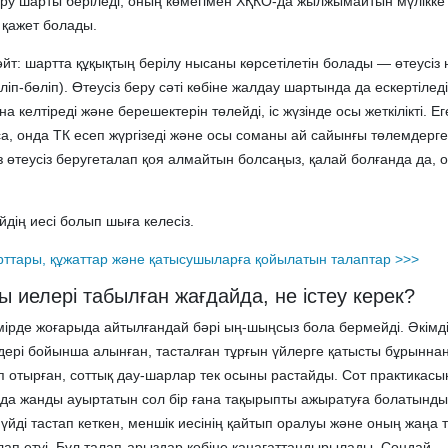
ру шарты беріледі, оның көмегімен ХҚКО-да жылжымайтын мүлікке
еу қажет болады.
жәйт: шартта құқықтың берілу нысаны көрсетілетін болады — өтеусіз
ліп-бөліп). Өтеусіз беру сәті көбіне жалдау шартында да ескертілед
 келтіреді және берешектерін төлейді, іс жүзінде осы жеткілікті. Е
а, онда ТК есеп жүргізеді және осы соманы ай сайынғы төлемдерге
із өтеусіз беругеталап қоя алмайтын болсаңыз, қалай болғанда да, о
йдің иесі болып шыға келесіз.
рттары, құжаттар және қатысушыларға қойылатын талаптар >>>
ы иелері табылған жағдайда, не істеу керек?
өмірде жоғарыда айтылғандай бәрі ың-шыңсыз бола бермейді. Әкімді
ері бойынша алынған, тасталған тұрғын үйлерге қатысты бұрыннан
п отырған, соттық дау-шарлар тек осыны растайды. Сот практикасы
нда жанды ауыртатын сол бір ғана тақырыпты ажыратуға болатынд
үйді тастап кеткен, меншік иесінің қайтып оралуы және оның жаңа
ап етуі. Бұл талап-арыздар көбіне қанағаттандырылады. Сондай