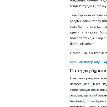
жағдайда, жекешеленді
міндетті түрде (!) тірк
Тағы бір айта кететін 
қалдық құнын төлеу (бө
қожайын пәтерді қалпына
құнын төлеу қажет болс
бөліп тастайды. Егер с
білгеніңіз абзал.
Осылайша, сіз тұрғын ү
ҚИК-нан пәтер алу: ша
Пәтердің бұрынғ
Өкінішке орай, нақты 
немесе ПИК-нің шешімд
және қазірде орын алы
отырып, тұтастай алға
байқадық, ол — тұрғын 
пәтерден шығаруды тал