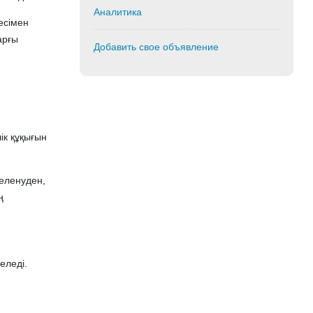
Аналитика
есімен
арғы
Добавить свое объявление
а
ік құқығын
иеленуден,
ң
еледі.