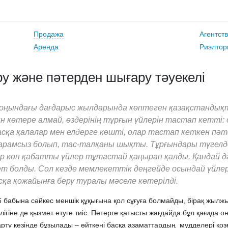
Продажа
Агентст
Аренда
Риэлтор
ру және пәтерден шығару тәуекелі
оңындағы дағдарыс жылдарында көптеген қазақстандық
 көтере алмай, өздерінің тұрғын үйлерін тастап кетті: 
асқа қалалар мен елдерге көшті, олар тастап кеткен пә
жарамсыз болып, тас-талқаны шықты. Тұрғындары түгелд
ір көп қабатты үйлер тұтастай қаңырап қалды. Қандай да
т болды. Сол кезде мемлекеттік деңгейде осындай үйлер
асқа қожайынға беру туралы мәселе көтерілді.
 бабына сәйкес меншік құқығына қол сұғуға болмайды, бірақ жыл
iлiгіне де қызмет етуге тиiс. Пәтерге қатысты жағдайда бұл қағида о
рту кезінде бұзылады – өйткені басқа азаматтардың мүдделері қоз