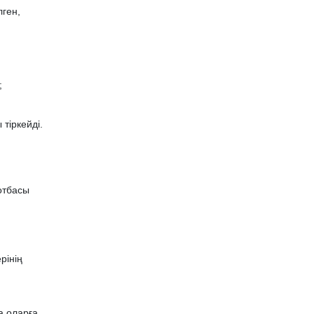
лген,
;
тіркейді.
отбасы
рінің
а оларға