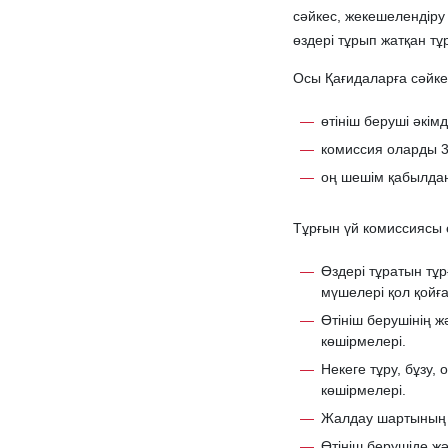
сәйкес, жекешелендіру 
өздері тұрып жатқан тұ
Осы Қағидаларға сәйкес
өтініш беруші әкім
комиссия оларды 3
оң шешім қабылдан
Тұрғын үй комиссиясы ө
Өздері тұратын тұ
мүшелері қол қойға
Өтініш берушінің ж
көшірмелері.
Некеге тұру, бұзу,
көшірмелері.
Жалдау шартының н
Өтініш берушіде ж