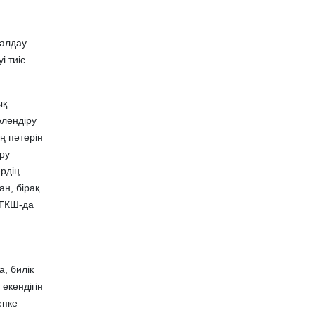
жалдау
і тиіс
ық
елендіру
ің пәтерін
іру
рдің
ан, бірақ
 ТКШ-да
, билік
екендігін
епке