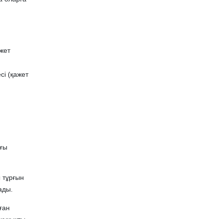
жет
сі (қажет
ағы
ы тұрғын
ады.
ған