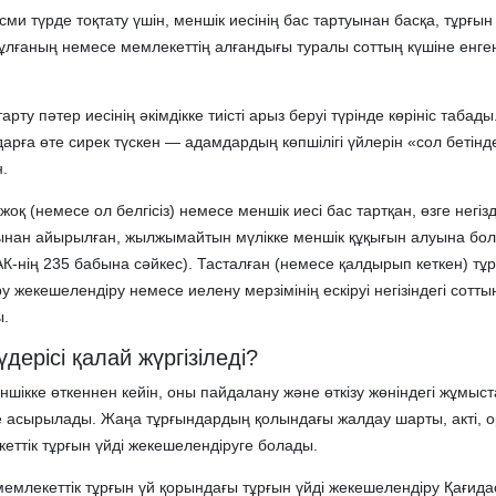
сми түрде тоқтату үшін, меншік иесінің бас тартуынан басқа, тұрғын
тұлғаның немесе мемлекеттің алғандығы туралы соттың күшіне енге
рту пәтер иесінің әкімдікке тиісті арыз беруі түрінде көрініс табады.
арға өте сирек түскен — адамдардың көпшілігі үйлерін «сол бетінд
н.
жоқ (немесе ол белгісіз) немесе меншік иесі бас тартқан, өзге негіз
ынан айырылған, жылжымайтын мүлікке меншік құқығын алуына бо
К-нің 235 бабына сәйкес). Тасталған (немесе қалдырып кеткен) тұ
ру жекешелендіру немесе иелену мерзімінің ескіруі негізіндегі сотт
ы.
дерісі қалай жүргізіледі?
шікке өткеннен кейін, оны пайдалану және өткізу жөніндегі жұмыс
ке асырылады. Жаңа тұрғындардың қолындағы жалдау шарты, акті, 
ттік тұрғын үйді жекешелендіруге болады.
емлекеттік тұрғын үй қорындағы тұрғын үйді жекешелендіру Қағид