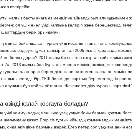
сал келтірейік:
атты жалғыз басты анаға өз меншігіне айналдырып алу құқығымен 
рген: ол үшін әйел үйді қалпына келтіріп және берешектерді төлеу
сі шарттардың бәрін орындаған.
ің өтініші бойынша сот тұрғын үйді иесіз деп танып оны коммуналд
 жекешелендіруге құжат тапсырған, ал 2005 жылы қарашада жекеш
 не болды дерсіз? 2011 жылы біз сөз етіп отырған кейіпкеріміз өзін
қан. Ал 2013 жылы әйел бұрынғы меншік иесінің өкілінің жекешеленд
у туралы талап-арыз бергендігін және пәтермен жасалған мәмілеле
ындығынестиді. Әрі ТКШ бөлімі де шарттың берілмегендігін растағ
тып алушыға бұл жайлы айтпаған. Жекешелендіру туралы шарт тіпті
 өзіңді қалай қорғауға болады?
ын үйді коммуналдық меншікке ұзақ уақыт бойы бермей қоятын болса
 шағымдану қажет. Егер сіз тұрғын үйіңіздің коммуналдық меншікте 
ыз, онда әкімдікке баруыңызкерек. Егер пәтер сол уақытқа дейін ес