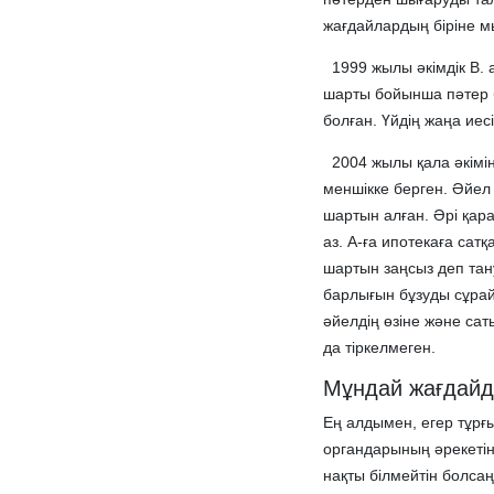
жағдайлардың біріне мы
1999 жылы әкімдік В. 
шарты бойынша пәтер бе
болған. Үйдің жаңа ие
2004 жылы қала әкімін
меншікке берген. Әйел
шартын алған. Әрі қарай
аз. А-ға ипотекаға сат
шартын заңсыз деп тан
барлығын бұзуды сұрайт
әйелдің өзіне және са
да тіркелмеген.
Мұндай жағдайда
Ең алдымен, егер тұрғ
органдарының әрекетіне
нақты білмейтін болсаң