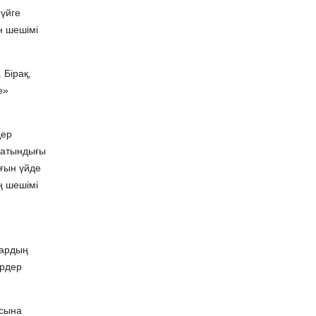
 үйге
н шешімі
 Бірақ,
е»
дер
латындығы
рғын үйде
ың шешімі
тардың
ордер
асына