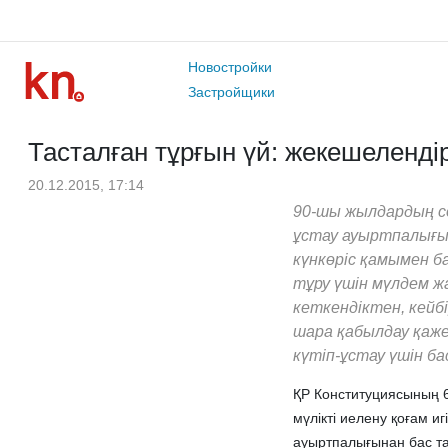
Новостройки
Застройщики
Тасталған тұрғын үй: жекешеленді
20.12.2015, 17:14
90-шы жылдардың с
ұстау ауыртпалығын
күнкөріс қамымен б
тұру үшін мүлдем 
кеткендіктен, кейб
шара қабылдау қаже
күтіп-ұстау үшін б
ҚР Конституциясының 6
мүлікті иелену қоғам иг
ауыртпалығынан бас та