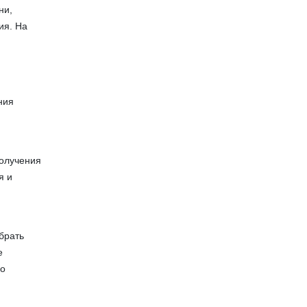
ни,
ия. На
ния
с
получения
я и
брать
е
но