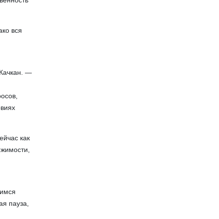
твенность
ако вся
Качкан. —
росов,
овиях
ейчас как
ижимости,
лимся
ая пауза,