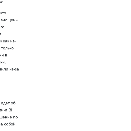
ке.
кто
авил цены
ого
я
 как из-
 только
ни в
ки.
вили из-за
 идет об
инг BI
ашение по
за собой.