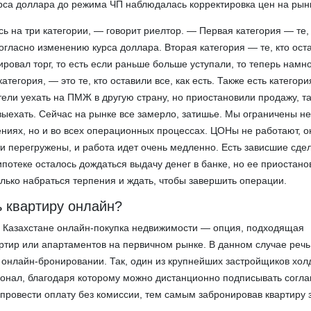
курса доллара до режима ЧП наблюдалась корректировка цен на рын
 на три категории, — говорит риелтор. — Первая категория — те, 
огласно изменению курса доллара. Вторая категория — те, кто ост
ровал торг, то есть если раньше больше уступали, то теперь намн
атегория, — это те, кто оставили все, как есть. Также есть категори
ели уехать на ПМЖ в другую страну, но приостановили продажу, так
 выехать. Сейчас на рынке все замерло, затишье. Мы ограничены не
ниях, но и во всех операционных процессах. ЦОНы не работают, о
и перегружены, и работа идет очень медленно. Есть зависшие сдел
потеке осталось дождаться выдачу денег в банке, но ее приостано
олько набраться терпения и ждать, чтобы завершить операции.
ь квартиру онлайн?
в Казахстане онлайн-покупка недвижимости — опция, подходящая
ртир или апартаментов на первичном рынке. В данном случае речь
 онлайн-бронировании. Так, один из крупнейших застройщиков холд
ионал, благодаря которому можно дистанционно подписывать согл
 провести оплату без комиссии, тем самым забронировав квартиру 