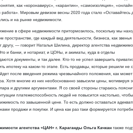
понятия, как «коронавирус», «карантин», «самоизоляция», «онлайн
 работа». Мировым девизом весны 2020 года стало «Оставайтесь 
ились и на рынке недвижимости.
вижение в сфере недвижимости притормозилось, поскольку мы нах
м пространстве, где каждый вид деятельности, бизнеса, как звень
г другу, — говорит Наталья Шилина, директор агентства недвижимо
то и банки, и нотариат, и ЦОНы, и акиматы, куда в отделы
даются документы, и так далее. Кто-то не успел завершить привати
ить ипотеку на каком-то этапе. Есть продавцы, которые решили не 
ойдет после введения режима чрезвычайного положения, как может
ра. Хотя многие из них необоснованно завысили цены, мотивируя э
ара и другими аргументами. Я со своей стороны стараюсь пояснит
ситуации платежеспособность людей не повысится настолько, чтоб
ижимость по завышенной цене. То есть должно оставаться адеква
ами продажи и покупки. И цена как раз таки формируется потреб
жимости агентства «ЦАН» г. Караганды Ольга Качкан
также под