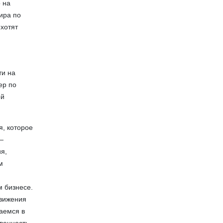
 на
тира по
 хотят
ти на
ер по
ой
, которое
 —
ия,
м
м бизнесе.
движения
аемся в