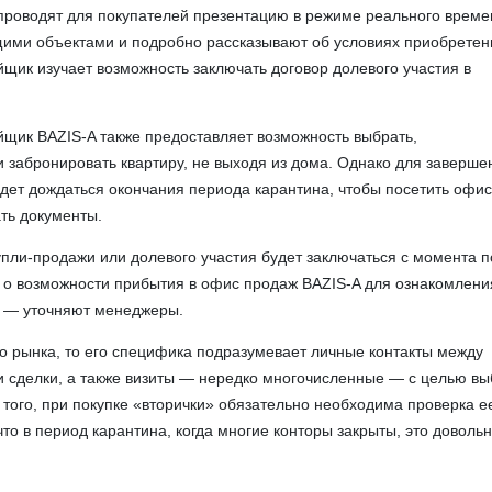
роводят для покупателей презентацию в режиме реального време
щими объектами и подробно рассказывают об условиях приобретен
щик изучает возможность заключать договор долевого участия в
йщик BAZIS-A также предоставляет возможность выбрать,
и забронировать квартиру, не выходя из дома. Однако для заверше
удет дождаться окончания периода карантина, чтобы посетить офи
ть документы.
пли-продажи или долевого участия будет заключаться с момента 
 о возможности прибытия в офис продаж BAZIS-A для ознакомлени
, — уточняют менеджеры.
го рынка, то его специфика подразумевает личные контакты между
 сделки, а также визиты — нередко многочисленные — с целью вы
 того, при покупке «вторички» обязательно необходима проверка е
то в период карантина, когда многие конторы закрыты, это доволь