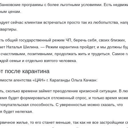
 банковские программы с более льготными условиями. Есть недвиж
ным ценам.
дует сейчас клиентам встречаться просто так из любопытства, на
квартиры.
 общий государственный режим ЧП, беречь себя, своих близких,
ает Наталья Шилина. — Режим карантина пройдет, и мы должны б
 счастливыми, позитивными, продолжать жить и трудиться. Самое 
ждой семьи и отдельно взятого человека.
т после карантина
мости агентства «ЦАН» г. Караганды Ольга Качкан:
ть, сколько времени займет преодоление кризисной ситуации. В л
емя будет формироваться отложенный спрос, и только время може
 покупательская способность. С уверенностью можно сказать, что
я будет нелегкая.
вичное жилье, то его станет меньше, так как не все застройщики с