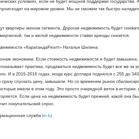
мических условиях, если не будет мощной поддержки государства. А
с происходит на мировом уровне. Мы не сможем так быстро наладит
дут квартиры эконом сегмента. Дорогая недвижимость будет снижат
ммерческой, так и жилой недвижимости ставки аренды снизятся.
едвижимости «КарагандаРиэлт» Наталья Шилина:
онам экономики. Если стоимость недвижимости и будет завышена, 
к показывает практика, продаваться недвижимость будет все же за 
ыло. И в 2015-2016 годах, когда курс доллара поднялся с 255 до 340
ы сразу спускать цену, завышали. Но со временем рынок сбалансир
оторые имели в этом году. Это просто очередной виток в истории,
вторяется. Если цена на недвижимость будет прежней, какой она бы
ичит покупательский спрос.
ормационная служба
kn.kz