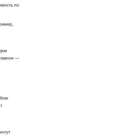
имость по
пример,
удем
главное —
юбом
т
могут