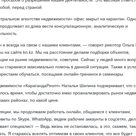
 просьбой о разрешении нашей деятельности. Это высокая ответс
обой, перед страной.
тральном агентстве недвижимости» офис закрыт на карантин. Одн
продолжает из дома вести консультационную, аналитическую и
льность.
и всегда на связи с нашими клиентами, — говорит риелтор Ольга 
ы на сайте kn.kz. Мы на расстоянии делаем подборки объектов,
ации на рынке недвижимости, советуем. Сейчас у людей много воп
мы стараемся максимально помочь в данной ситуации. Также в усл
ерестаем обучаться, посещаем онлайн-тренинги и семинары.
движимости «КарагандаРиэлт» Наталья Шилина подчеркивает, что с
илось время, чтобы достаточно емко проанализировать рынок недв
каких районах, по какой цене.
ляции, мы продолжаем работать онлайн, общаемся с клиентами,
оветы по Skype, WhatsApp, ведем рабочие аккаунты в соцсетях, де
ает специалист. — Ведь жизнь не остановилась, а это, скажем, так
ь. Я стараюсь вселять оптимизм в своих клиентов, что все будет