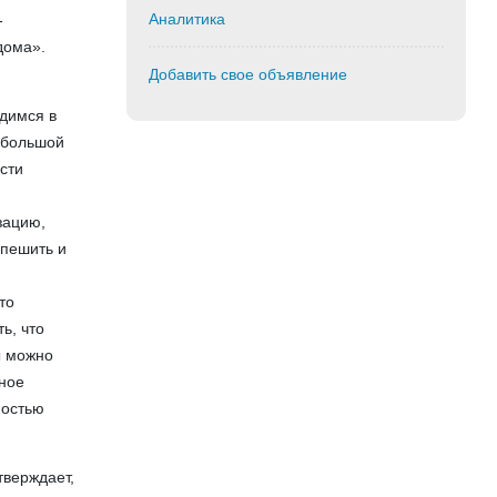
Аналитика
-
дома».
Добавить свое объявление
одимся в
я большой
сти
зацию,
спешить и
то
ь, что
ы можно
тное
ностью
тверждает,