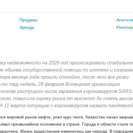
Продажа
Агентст
Аренда
Риэлтор
ку недвижимости на 2020 год прогнозировали стабильно
ие объема государственной помощи по ипотеке и сохране
тора месяца года прошли спокойно, после чего все резко
х-то пару недель. 28 февраля Всемирная организация
 основе растущего числа заражения коронавирусом SARS-
ию, повысила оценку риска от высокого до «очень высок
 А 11 марта ситуацию с коронавирусом назвали пандемией
лся мировой рынок нефти, упал курс тенге, Казахстан начал закрыв
явил чрезвычайное положение в стране. Города и области стали п
арантина. Жизнь казахстанцев изменилась как никогда. В повседн