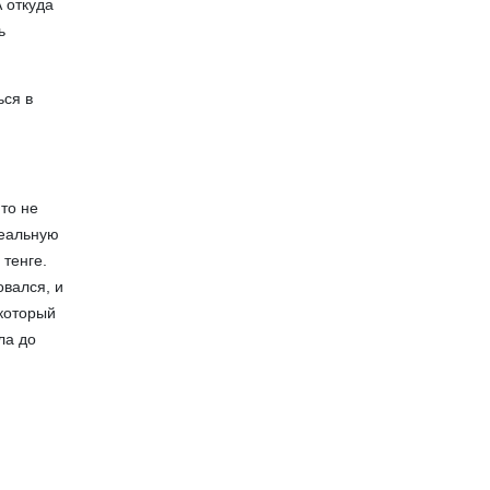
 откуда
ь
ься в
то не
реальную
 тенге.
овался, и
 который
ла до