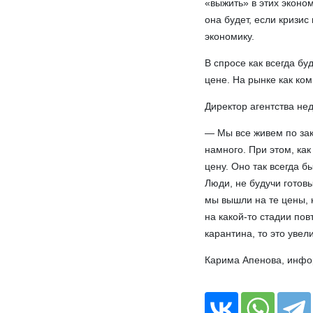
«выжить» в этих эконо
она будет, если кризи
экономику.
В спросе как всегда бу
цене. На рынке как ко
Директор агентства н
— Мы все живем по зак
намного. При этом, ка
цену. Оно так всегда б
Люди, не будучи готов
мы вышли на те цены, к
на какой-то стадии по
карантина, то это увел
Карима Апенова, инф