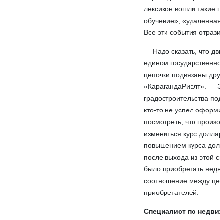
лексикон вошли такие 
обучение», «удаленная
Все эти события отраз
— Надо сказать, что д
едином государственно
цепочки подвязаны дру
«КарагандаРиэлт». — Э
градостроительства по
кто-то не успел оформ
посмотреть, что произ
измениться курс долла
повышением курса долл
после выхода из этой 
было приобретать недв
соотношение между цен
приобретателей.
Специалист по недви