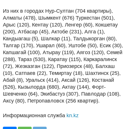
Из них в городах Нур-Султан (704 квартиры),
Алматы (478), Шымкент (676) Туркестан (501),
Арыс (120), Кентау (120), Ленгер (60), Кокшетау
(200), Атбасар (45), Актобе (231), Алга (1),
Кандыагаш (5), Шалкар (11), Талдыкорган (80),
Талгар (170), Ушарал (60), Уштобе (50), Есик (30),
Капшагай (100), Атырау (119), Аягоз (120), Семей
(288), Тараз (530), Каратау (115), Каркаралинск
(72), Жезказган (122), Приозерск (48), Балхаш
(10), Сатпаев (22), Темиртау (18), Шахтинск (25),
Абай (8), Уральск (414), Аксай (126), Костанай
(526), Кызылорда (680), Актау (144), Форт-
Шевченко (64), Экибастуз (307), Павлодар (108),
Аксу (80), Петропавловск (256 квартир).
Информационная служба
kn.kz