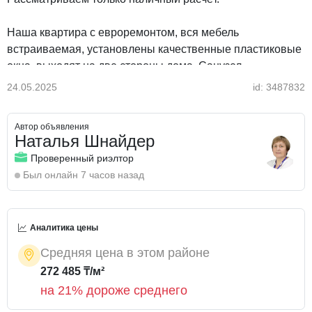
Наша квартира с евроремонтом, вся мебель
встраиваемая, установлены качественные пластиковые
окна, выходят на две стороны дома. Санузел
совмещенный с джакузи, облицован кафелем. Все
24.05.2025
id: 3487832
комнаты просторные, включая коридор, есть
вместительная кладовка. Имеется подогрев полов.
Автор объявления
Наталья Шнайдер
Квартира продается со всей мебелью и бытовой
Проверенный риэлтор
техникой- отличный вариант заходи и живи.
Был онлайн 7 часов назад
Тихий спокойный район, благоустроенный двор,
Аналитика цены
освещение.
Отличное расположение: в шаговой доступности-
Средняя цена в этом районе
остановки, поликлиники, аптеки, мечеть, сквер, ДДЮ
272 485 ₸/м²
Каусар, роддом, супермаркеты и различные магазины,
на 21% дороже среднего
остановки, парк 40 лет Казахстана, банк, автомойки,