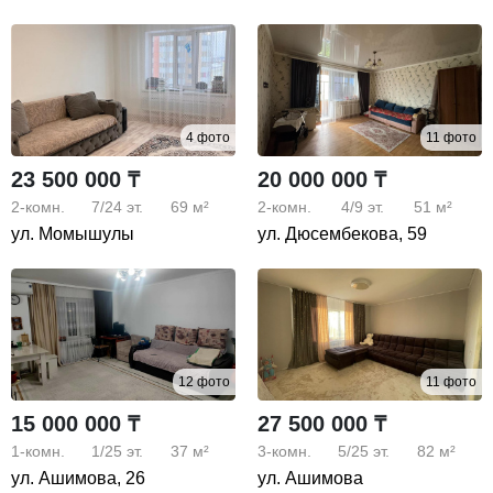
4 фото
11 фото
23 500 000 ₸
20 000 000 ₸
2-комн.
7/24
эт.
69 м²
2-комн.
4/9
эт.
51 м²
ул. Момышулы
ул. Дюсембекова, 59
12 фото
11 фото
15 000 000 ₸
27 500 000 ₸
1-комн.
1/25
эт.
37 м²
3-комн.
5/25
эт.
82 м²
ул. Ашимова, 26
ул. Ашимова