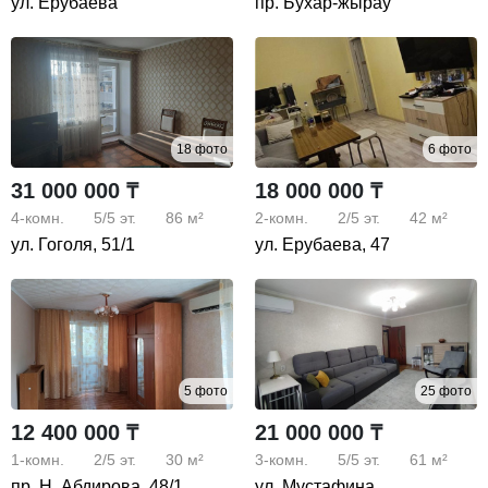
ул. Ерубаева
пр. Бухар-жырау
18 фото
6 фото
31 000 000 ₸
18 000 000 ₸
4-комн.
5/5
эт.
86 м²
2-комн.
2/5
эт.
42 м²
ул. Гоголя, 51/1
ул. Ерубаева, 47
5 фото
25 фото
12 400 000 ₸
21 000 000 ₸
1-комн.
2/5
эт.
30 м²
3-комн.
5/5
эт.
61 м²
пр. Н. Абдирова, 48/1
ул. Мустафина