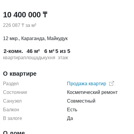
10 400 000 ₸
226 087 ₸ за м²
12 мкр., Караганда, Майкудук
2-комн.
46 м²
6 м²
5 из 5
квартира
площадь
кухня
этаж
О квартире
Раздел
Продажа квартир
Состояние
Косметический ремонт
Санузел
Совместный
Балкон
Есть
В залоге
Да
О доме