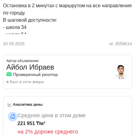
Остановка в 2 минутах с маршрутом на все направления
по городу.
В шаговой доступности:
- школа 34
- школа 54
- 9 гимназия.
20.09.2025
id: 3558614
- ясли сад 108
- супермаркет АЯН
Автор объявления
Рассмотрим варианты продажи за наличный расчет, а
Айбол Ибраев
также поможем оформить ипотеку.
Проверенный риэлтор
Был в сети вчера
Аналитика цены
Средняя цена в этом доме
221 951 ₸/м²
на 2% дороже среднего