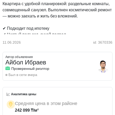
Квартира с удобной планировкой: раздельные комнаты,
совмещенный санузел. Выполнен косметический ремонт
— можно заехать и жить без вложений.
✔ Подходит под ипотеку
✔ Чистый подъезд, сухой подвал
✔ Отличное расположение
11.06.2026
id: 3670336
В шаговой доступности: остановка, супермаркеты,
Автор объявления
аптеки, детский сад и школа — всего 2 минуты пешком.
Айбол Ибраев
Проверенный риэлтор
💰 Помощь в оформлении ипотеки, в том числе без
Был в сети вчера
первоначального взноса
🔥 Хороший вариант по цене в этом районе — долго не
Аналитика цены
задержится!
📞 Звоните прямо сейчас, покажу в удобное для вас
Средняя цена в этом районе
время!
242 099 ₸/м²