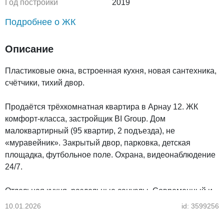
Год постройки
2019
Подробнее о ЖК
Описание
Пластиковые окна, встроенная кухня, новая сантехника,
счётчики, тихий двор.
Продаётся трёхкомнатная квартира в Арнау 12. ЖК
комфорт-класса, застройщик BI Group. Дом
малоквартирный (95 квартир, 2 подъезда), не
«муравейник». Закрытый двор, парковка, детская
площадка, футбольное поле. Охрана, видеонаблюдение
24/7.
Отдельная кухня, раздельные санузлы. Современный и
стильный ремонт из дорогих и качественных
10.01.2026
id: 3599256
материалов. Вся мебель сделана на заказ. Мебель и