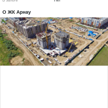
В залоге
Нет
О ЖК Арнау