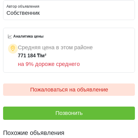
техника остаются. Квартира в аренду не сдавалась.
Автор объявления
Тихие и дружелюбные соседи.
Собственник
Удобное расположение, рядом новый мост. Поблизости 2
школы, лицеи, 10 детских садов. Магазины, аптека,
Аналитика цены
супермаркеты рядом. Парки, выставочный центр,
торговый центр, университет, больница.
Средняя цена в этом районе
771 184 ₸/м²
на 9% дороже среднего
Пожаловаться на объявление
Позвонить
Похожие объявления