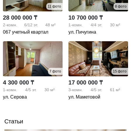
11 фото
8 фото
28 000 000 ₸
10 700 000 ₸
2-комн.
6/12
эт.
48 м²
1-комн.
4/4
эт.
30 м²
067 учетный квартал
ул. Пичугина
7 фото
15 фото
4 300 000 ₸
17 000 000 ₸
1-комн.
4/5
эт.
30 м²
3-комн.
4/5
эт.
61 м²
ул. Серова
ул. Маметовой
Статьи