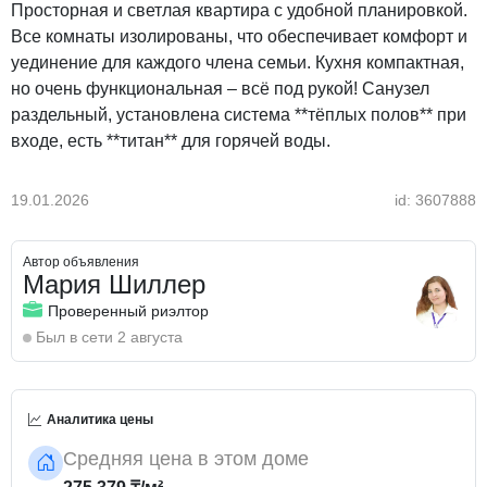
Просторная и светлая квартира с удобной планировкой.
Все комнаты изолированы, что обеспечивает комфорт и
уединение для каждого члена семьи. Кухня компактная,
но очень функциональная – всё под рукой! Санузел
раздельный, установлена система **тёплых полов** при
входе, есть **титан** для горячей воды.
Пятый этаж гарантирует вам тишину и отсутствие шума
19.01.2026
id: 3607888
сверху – никто не будет беспокоить. Дом тёплый,
ухоженный, с чистым подъездом и спокойными,
Автор объявления
доброжелательными соседями.
Мария Шиллер
Проверенный риэлтор
🏫 Отличная инфраструктура: в шаговой доступности
Был в сети 2 августа
школы №74 и №13, детский сад "Карлыгаш", магазины,
удобная транспортная развязка.
Аналитика цены
💼 Полное юридическое сопровождение сделки.
Документы готовы.
Средняя цена в этом доме