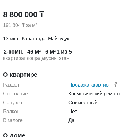
8 800 000 ₸
191 304 ₸ за м²
13 мкр., Караганда, Майкудук
2-комн.
46 м²
6 м²
1 из 5
квартира
площадь
кухня
этаж
О квартире
Раздел
Продажа квартир
Состояние
Косметический ремонт
Санузел
Совместный
Балкон
Нет
В залоге
Да
О доме