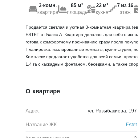
3-комн.
85 м²
22 м²
7 из 16
квартира
площадь
кухня
этаж
Продаётся светлая и уютная 3-комнатная квартира (е
ESTET от Базис А. Квартира делалась для себя с исп
готова к комфортному проживанию сразу после покупк
Планировка: изолированные комнаты, кухня-студия, но
Комплекс предлагает удобства для всей семьи: прост
1,4 га с каскадным фонтаном, беседками, а также спо
О квартире
Адрес
ул. Розыбакиева, 197
Название ЖК
Estet