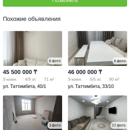
Позвонить
Похожие объявления
6 фото
6 фото
45 500 000 ₸
46 000 000 ₸
3-комн.
4/9
эт.
71 м²
3-комн.
5/5
эт.
90 м²
ул. Таттимбета, 40/1
ул. Таттимбета, 33/10
3 фото
17 фото