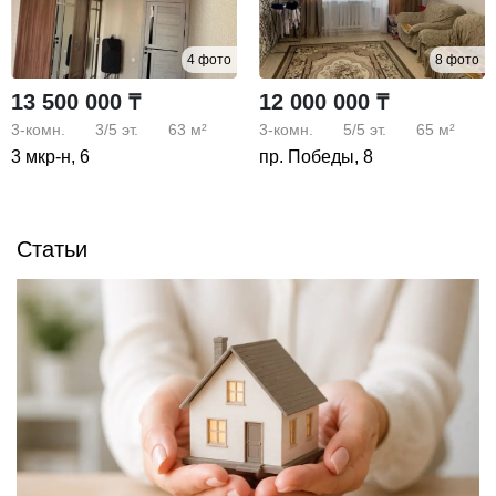
4 фото
8 фото
13 500 000 ₸
12 000 000 ₸
3-комн.
3/5
эт.
63 м²
3-комн.
5/5
эт.
65 м²
3 мкр-н, 6
пр. Победы, 8
Статьи