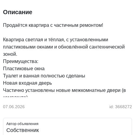
Описание
Продаётся квартира с частичным ремонтом!
Квартира светлая и тёплая, с установленными
пластиковыми окнами и обновлённой сантехнической
зоной.
Преимущества:
Пластиковые окна
Туалет и ванная полностью сделаны
Новая входная дверь
Частично установлены новые межкомнатные двери (в
комплекте)
Возможность сделать ремонт в остальных комнатах под
07.06.2026
id: 3668272
себя
Автор объявления
Квартира даёт отличную возможность не переплачивать
Собственник
за чужой дизайн и реализовать собственные идеи.