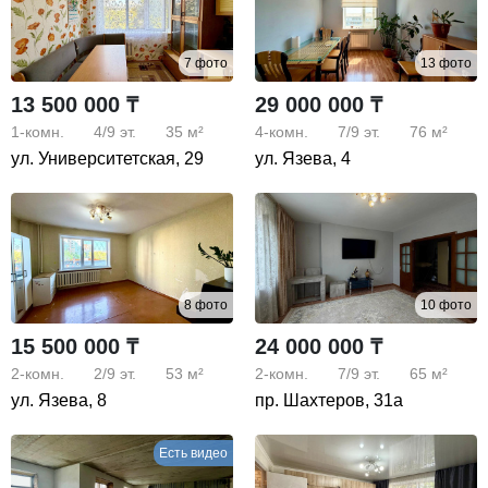
7 фото
13 фото
13 500 000 ₸
29 000 000 ₸
1-комн.
4/9
эт.
35 м²
4-комн.
7/9
эт.
76 м²
ул. Университетская, 29
ул. Язева, 4
8 фото
10 фото
15 500 000 ₸
24 000 000 ₸
2-комн.
2/9
эт.
53 м²
2-комн.
7/9
эт.
65 м²
ул. Язева, 8
пр. Шахтеров, 31а
Есть видео