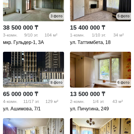
3 фото
6 фото
38 500 000 ₸
15 400 000 ₸
3-комн.
9/10
эт.
104 м²
1-комн.
1/10
эт.
34 м²
мкр. Гульдер-1, 3А
ул. Таттимбета, 18
8 фото
6 фото
65 000 000 ₸
13 500 000 ₸
4-комн.
11/17
эт.
129 м²
2-комн.
1/4
эт.
43 м²
ул. Ашимова, 7/1
ул. Пичугина, 249