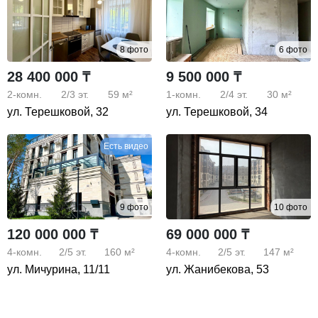
8 фото
6 фото
28 400 000 ₸
9 500 000 ₸
2-комн.
2/3
эт.
59 м²
1-комн.
2/4
эт.
30 м²
ул. Терешковой, 32
ул. Терешковой, 34
Есть видео
9 фото
10 фото
120 000 000 ₸
69 000 000 ₸
4-комн.
2/5
эт.
160 м²
4-комн.
2/5
эт.
147 м²
ул. Мичурина, 11/11
ул. Жанибекова, 53