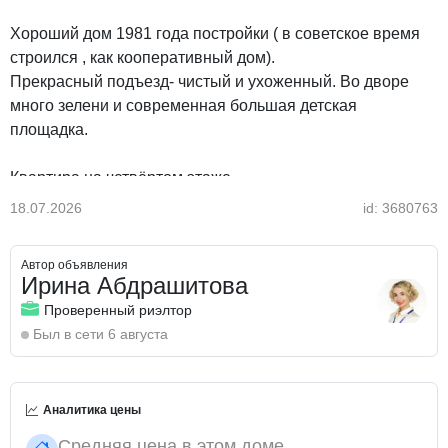
Хороший дом 1981 года постройки ( в советское время
строился , как кооперативный дом).
Прекрасный подъезд- чистый и ухоженный. Во дворе
много зелени и современная большая детская
площадка.
Квартира на четвёртом этаже.
Ремонт требуется. Цена с учетом состояния квартиры,
18.07.2026
id: 3680763
торга нет .
Автор объявления
Документы в порядке, квартира не в залоге
Ирина Абдрашитова
Проверенный риэлтор
Был в сети 6 августа
Аналитика цены
Средняя цена в этом доме