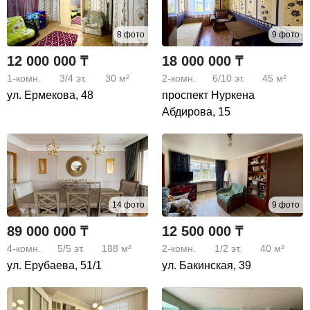
8 фото
9 фото
12 000 000 ₸
18 000 000 ₸
1-комн.
3/4
эт.
30 м²
2-комн.
6/10
эт.
45 м²
ул. Ермекова, 48
проспект Нуркена
Абдирова, 15
14 фото
9 фото
89 000 000 ₸
12 500 000 ₸
4-комн.
5/5
эт.
188 м²
2-комн.
1/2
эт.
40 м²
ул. Ерубаева, 51/1
ул. Бакинская, 39