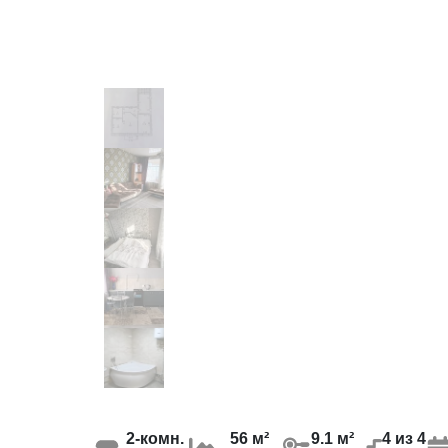
2-комн.
56 м²
9.1 м²
4 из 4