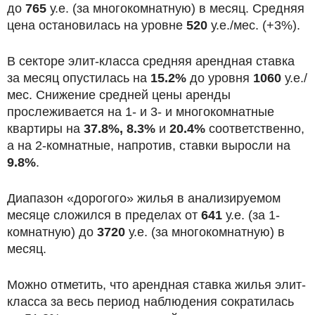
до
765
у.е. (за многокомнатную) в месяц. Средняя
цена остановилась на уровне
520
у.е./мес. (+3%).
В секторе элит-класса средняя арендная ставка
за месяц опустилась на
15.2%
до уровня
1060
у.е./
мес. Снижение средней цены аренды
прослеживается на 1- и 3- и многокомнатные
квартиры на
37.8%,
8.3%
и
20.4%
соответственно,
а на 2-комнатные, напротив, ставки выросли на
9.8%
.
Диапазон «дорогого» жилья в анализируемом
месяце сложился в пределах от
641
у.е. (за 1-
комнатную) до
3720
у.е. (за многокомнатную) в
месяц.
Можно отметить, что арендная ставка жилья элит-
класса за весь период наблюдения сократилась