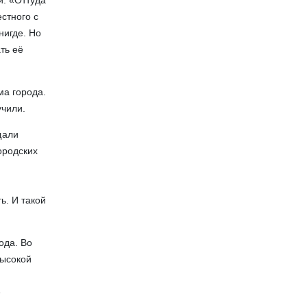
й. «Оттуда
стного с
нигде. Но
ть её
ма города.
учили.
щали
ородских
ь. И такой
ода. Во
высокой
е