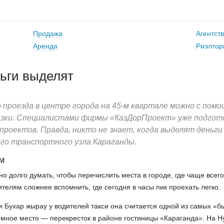
Продажа
Агентст
Аренда
Риэлтор
ьги выделят
проезда в центре города на 45-м квартале можно с пом
вязки. Специалистами фирмы «КазДорПроект» уже подгот
 проектов. Правда, никто не знает, когда выделят деньги
го транспортного узла Караганды.
м
о долго думать, чтобы перечислить места в городе, где чаще всег
телям сложнее вспомнить, где сегодня в часы пик проехать легко.
и Бухар жырау у водителей такси она считается одной из самых «б
мное место — перекресток в районе гостиницы «Караганда». На Н