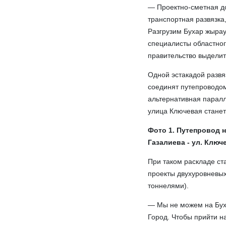
— Проектно-сметная до
транспортная развязка
Разгрузим Бухар жырау
специалисты областног
правительство выделит
Одной эстакадой развя
соединят путепроводом
альтернативная паралл
улица Ключевая станет
Фото 1. Путепровод н
Газалиева - ул. Ключ
При таком раскладе ст
проекты двухуровневых
тоннелями).
— Мы не можем на Бух
Город. Чтобы прийти н