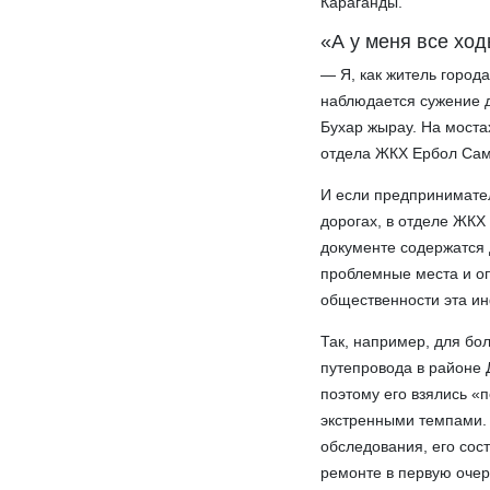
Караганды.
«А у меня все хо
— Я, как житель город
наблюдается сужение д
Бухар жырау. На моста
отдела ЖКХ Ербол Сам
И если предпринимате
дорогах, в отделе ЖКХ
документе содержатся 
проблемные места и оп
общественности эта и
Так, например, для бо
путепровода в районе 
поэтому его взялись «
экстренными темпами.
обследования, его сос
ремонте в первую очер