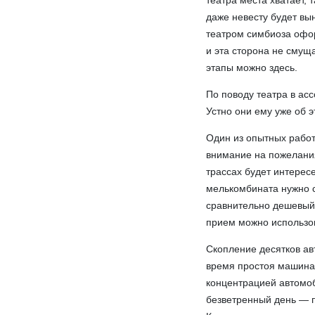
театра места хватает,
даже невесту будет вы
театром симбиоза офор
и эта сторона не смущ
этапы можно здесь.
По поводу театра в ас
Устно они ему уже об э
Один из опытных работ
внимание на пожелания
трассах будет интересе
мелькомбината нужно 
сравнительно дешевый,
прием можно использов
Скопление десятков ав
время простоя машина 
концентрацией автомоб
безветренный день — п