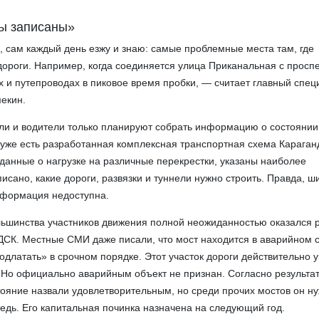
ды записаны»
а, сам каждый день езжу и знаю: самые проблемные места там, где
ороги. Например, когда соединяется улица Приканальная с просп
х и путепроводах в пиковое время пробки, — считает главный спец
екин.
ли и водители только планируют собрать информацию о состоянии
 уже есть разработанная комплексная транспортная схема Караган
данные о нагрузке на различные перекрестки, указаны наиболее
исано, какие дороги, развязки и туннели нужно строить. Правда, ш
нформация недоступна.
льшинства участников движения полной неожиданностью оказался 
ДСК. Местные СМИ даже писали, что мост находится в аварийном 
подлатать» в срочном порядке. Этот участок дороги действительно 
 Но официально аварийным объект не признан. Согласно результа
тояние назвали удовлетворительным, но среди прочих мостов он н
едь. Его капитальная починка назначена на следующий год.