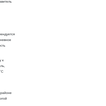
авитель
мендуется
дневное
ость
у к
ель,
ТС
 районе
 этой