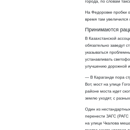
города, по словам так
На Федоровке пробки 
время там увеличился 
Принимаются рац
В Казахстанской ассоц
обязательно заведут с
указываться проблемны
устанавливать светофо
улучшению дорожной и
— В Караганде пора ст
Вот, мост на улице Гог
районе моста идет ско
землю уходят, с разных
Один из нестандартных
перенести ЗАГС (РАГС 
на улице Чкалова меша