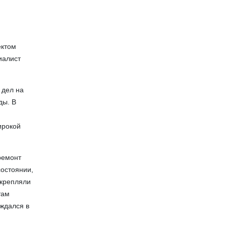
ектом
иалист
 дел на
ды. В
ирокой
ремонт
состоянии,
укрепляли
там
уждался в