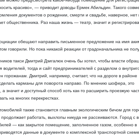
 там можно предусмотреть какое-нибудь помещение для регистраци
носить красиво», — приводит доводы Ермек Абильдин. Такого совме
мления документов о рождении, смерти и свадьбе, наверное, нет 
ает общественника. Раз наша жизнь — театр, значит и регистрирова
социации обещают направить письменное предложение на имя аки
том говорили. Но пока никакой реакции от градоначальника не пол
ников такси Дмитрий Дзигалюк очень бы хотел, чтобы власти обра
 водителей, тогда и сайт предпринимателей с разделом о внутриг
н горожанам. Дмитрий, например, считает, что на дороге в районе
сделать карманы для поворота направо. По мнению шофера, это
 а значит и доступный способ хоть как-то расширить проезжую част
ать на многих перекрестках.
томобилей также становится главным экологическим бичом для гор
продолжает работать, выхлопы никуда не рассеиваются. Город с 
илей — как закрытое помещение, заполненное газом, особенно в
риводятся данные в документе о комплексной транспортной схем