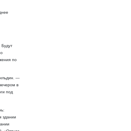
днее
 Будут
но
жения по
бильдин. —
 вечером в
оги под
нь:
м здании
дании