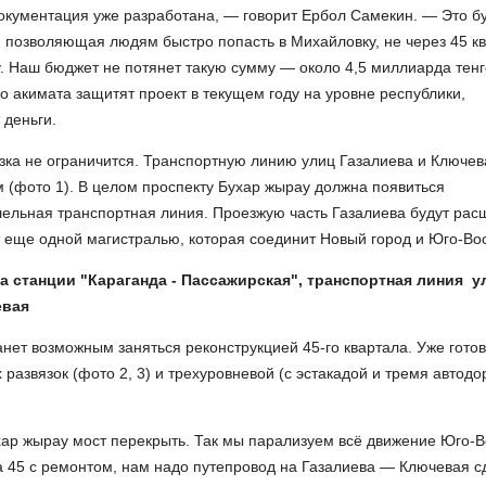
кументация уже разработана, — говорит Ербол Самекин. — Это б
, позволяющая людям быстро попасть в Михайловку, не через 45 кв
. Наш бюджет не потянет такую сумму — около 4,5 миллиарда тенг
о акимата защитят проект в текущем году на уровне республики,
 деньги.
зка не ограничится. Транспортную линию улиц Газалиева и Ключев
 (фото 1). В целом проспекту Бухар жырау должна появиться
ельная транспортная линия. Проезжую часть Газалиева будут расш
 еще одной магистралью, которая соединит Новый город и Юго-Вос
а станции "Караганда - Пассажирская", транспортная линия у
евая
анет возможным заняться реконструкцией 45-го квартала. Уже гото
 развязок (фото 2, 3) и трехуровневой (с эстакадой и тремя авто
ар жырау мост перекрыть. Так мы парализуем всё движение Юго-
а 45 с ремонтом, нам надо путепровод на Газалиева — Ключевая с