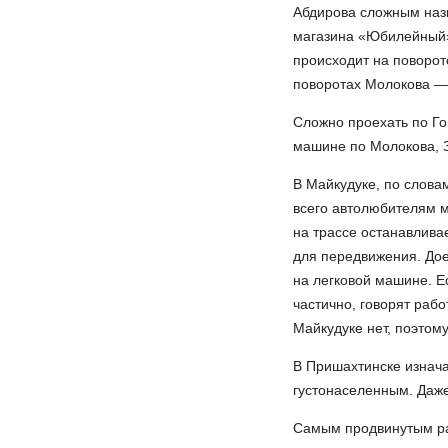
Абдирова сложным назы
магазина «Юбилейный»
происходит на повороте
поворотах Молокова —
Сложно проехать по Го
машине по Молокова, З
В Майкудуке, по слова
всего автолюбителям м
на трассе останавлива
для передвижения. Дое
на легковой машине. Е
частично, говорят раб
Майкудуке нет, поэтом
В Пришахтинске изнача
густонаселенным. Даже
Самым продвинутым рай