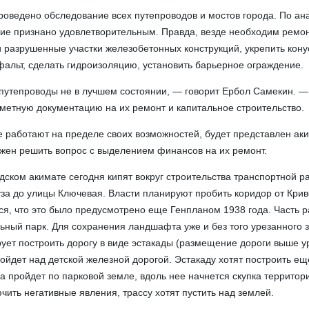
роведено обследование всех путепроводов и мостов города. По ан
ие признано удовлетворительным. Правда, везде необходим ремон
и разрушенные участки железобетонных конструкций, укрепить кону
фальт, сделать гидроизоляцию, установить барьерное ограждение.
путепроводы не в лучшем состоянии, — говорит Ербол Самекин. 
метную документацию на их ремонт и капитальное строительство.
е работают на пределе своих возможностей, будет представлен ак
лжен решить вопрос с выделением финансов на их ремонт.
дском акимате сегодня кипят вокруг строительства транспортной ра
за до улицы Ключевая. Власти планируют пробить коридор от Крив
ся, что это было предусмотрено еще Генпланом 1938 года. Часть р
ьный парк. Для сохранения ландшафта уже и без того урезанного 
ует построить дорогу в виде эстакады (размещение дороги выше у
ойдет над детской железной дорогой. Эстакаду хотят построить ещ
га пройдет по парковой земле, вдоль нее начнется скупка территор
чить негативные явления, трассу хотят пустить над землей.