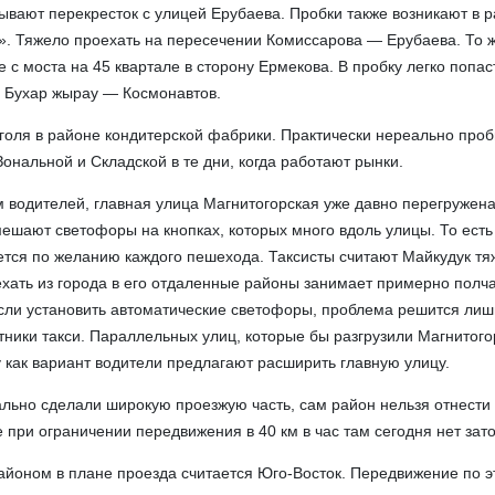
вают перекресток с улицей Ерубаева. Пробки также возникают в 
. Тяжело проехать на пересечении Комиссарова — Ерубаева. То 
 с моста на 45 квартале в сторону Ермекова. В пробку легко попас
 Бухар жырау — Космонавтов.
голя в районе кондитерской фабрики. Практически нереально проб
ональной и Складской в те дни, когда работают рынки.
м водителей, главная улица Магнитогорская уже давно перегружен
ешают светофоры на кнопках, которых много вдоль улицы. То ест
ется по желанию каждого пешехода. Таксисты считают Майкудук т
хать из города в его отдаленные районы занимает примерно полча
сли установить автоматические светофоры, проблема решится лиш
отники такси. Параллельных улиц, которые бы разгрузили Магнитого
у как вариант водители предлагают расширить главную улицу.
льно сделали широкую проезжую часть, сам район нельзя отнести 
 при ограничении передвижения в 40 км в час там сегодня нет зато
оном в плане проезда считается Юго-Восток. Передвижение по э