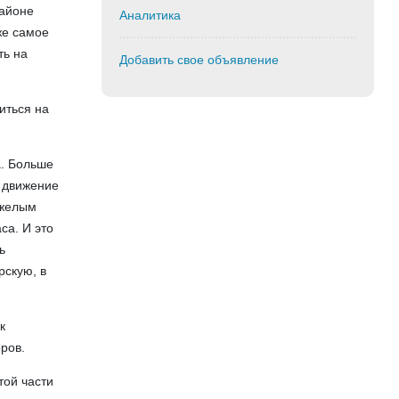
районе
Аналитика
же самое
ть на
Добавить свое объявление
иться на
а. Больше
ь движение
яжелым
са. И это
ь
рскую, в
к
ров.
той части