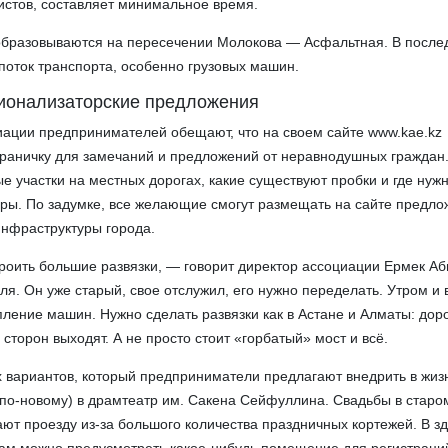
систов, составляет минимальное время.
образовываются на пересечении Молокова — Асфальтная. В после
поток транспорта, особенно грузовых машин.
ионализаторские предложения
иации предпринимателей обещают, что на своем сайте www.kae.kz
траничку для замечаний и предложений от неравнодушных граждан.
е участки на местных дорогах, какие существуют пробки и где нуж
ры. По задумке, все желающие смогут размещать на сайте предло
нфраструктуры города.
роить большие развязки, — говорит директор ассоциации Ермек А
оля. Он уже старый, свое отслужил, его нужно переделать. Утром и
пление машин. Нужно сделать развязки как в Астане и Алматы: дор
 сторон выходят. А не просто стоит «горбатый» мост и всё.
 вариантов, который предприниматели предлагают внедрить в жиз
по-новому) в драмтеатр им. Сакена Сейфуллина. Свадьбы в старо
ют проезду из-за большого количества праздничных кортежей. В з