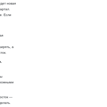
удет новая
артал.
е. Если
ая
ирять, а
ток.
л.
вы
дорожными
Восток —
делать.