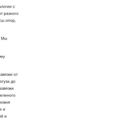
алогии с
т разного
сы опор,
— Мы
иму
звязки от
огуза до
азвязки
зеленого
ровня
е и
ий и