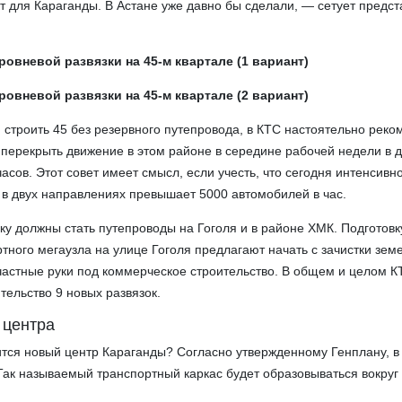
т для Караганды. В Астане уже давно бы сделали, — сетует предст
ровневой развязки на 45-м квартале (1 вариант)
ровневой развязки на 45-м квартале (2 вариант)
я строить 45 без резервного путепровода, в КТС настоятельно реко
 перекрыть движение в этом районе в середине рабочей недели в 
сов. Этот совет имеет смысл, если учесть, что сегодня интенсивн
 в двух направлениях превышает 5000 автомобилей в час.
 должны стать путепроводы на Гоголя и в районе ХМК. Подготовк
тного мегаузла на улице Гоголя предлагают начать с зачистки зем
частные руки под коммерческое строительство. В общем и целом К
тельство 9 новых развязок.
 центра
дится новый центр Караганды? Согласно утвержденному Генплану, в
Так называемый транспортный каркас будет образовываться вокруг