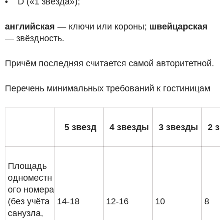
• D («1 звезда»);
английская
— ключи или короны;
швейцарская
— звёздность.
Причём последняя считается самой авторитетной.
Перечень минимальных требований к гостиницам
5 звезд
4 звезды
3 звезды
2 
Площадь
одноместн
ого номера
(без учёта
14-18
12-16
10
8
санузла,