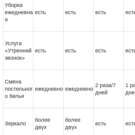
Уборка
ежедневна
есть
есть
есть
ест
я
Услуга
«Утренний
есть
есть
есть
ест
звонок»
Смена
2 раза/7
1 р
постельног
ежедневно
ежедневно
дней
дне
о белья
более
более
Зеркало
есть
ест
двух
двух