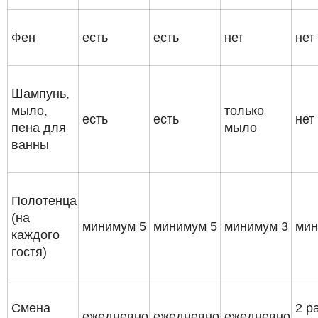
Фен
есть
есть
нет
нет
Шампунь,
мыло,
только
есть
есть
нет
пена для
мыло
ванны
Полотенца
(на
минимум 5
минимум 5
минимум 3
мин
каждого
гостя)
Смена
2 р
ежедневно
ежедневно
ежедневно