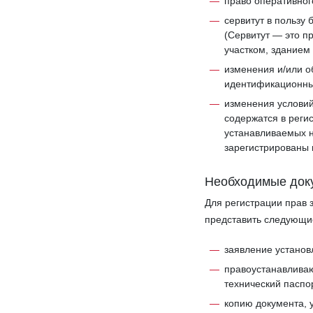
право оперативног
сервитут в пользу 
(Сервитут — это п
участком, зданием и
изменения и/или 
идентификационных
изменения условий 
содержатся в реги
устанавливаемых н
зарегистрированы 
Необходимые док
Для регистрации прав 
представить следующи
заявление установ
правоустанавливаю
технический паспо
копию документа, 