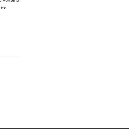
 с момента
 не