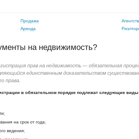
Продажа
Агентст
Аренда
Риэлтор
кументы на недвижимость?
егистрация прав на недвижимость — обязательная процед
являющийся единственным доказательством существова
о права.
истрации в обязательном порядке подлежат следующие виды 
ти;
вания на срок от года;
ого ведения;