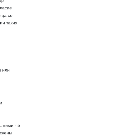
ер
гласие
яца со
ии таких
я или
ли
 ними - 5
ложены