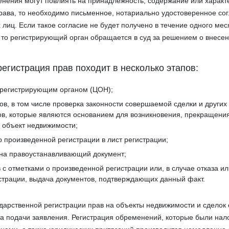
нения могут повлиять на принадлежность, содержание или характ
рава, то необходимо письменное, нотариально удостоверенное со
 лиц. Если такое согласие не будет получено в течение одного мес
то регистрирующий орган обращается в суд за решением о внесен
егистрация прав походит в несколько этапов:
 регистрирующим органом (ЦОН);
ов, в том числе проверка законности совершаемой сделки и других
в, которые являются основанием для возникновения, прекращени
 объект недвижимости;
о произведенной регистрации в лист регистрации;
 на правоустанавливающий документ;
 с отметками о произведенной регистрации или, в случае отказа и
страции, выдача документов, подтверждающих данный факт.
арственной регистрации прав на объекты недвижимости и сделок с
та подачи заявления. Регистрация обременений, которые были на