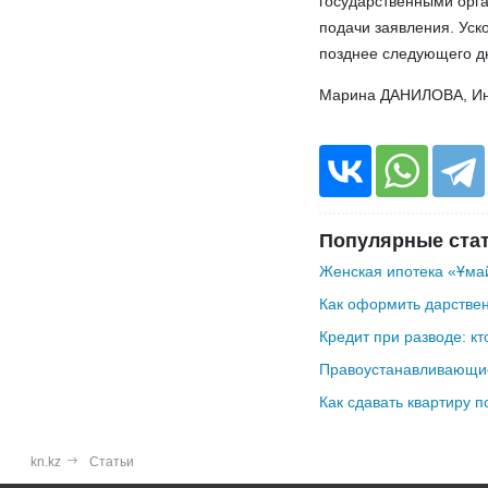
государственными орга
подачи заявления. Уск
позднее следующего д
Марина ДАНИЛОВА, И
Популярные ста
Женская ипотека «Ұмай
Как оформить дарствен
Кредит при разводе: кт
Правоустанавливающие
Как сдавать квартиру п
kn.kz
Статьи