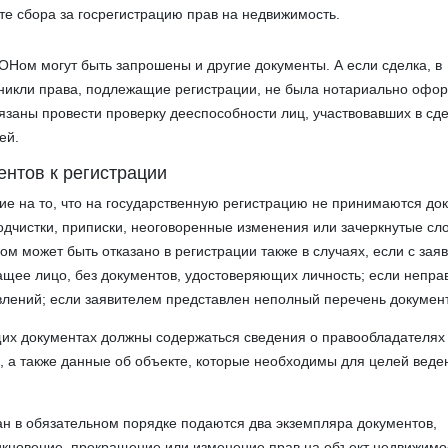
те сбора за госрегистрацию прав на недвижимость.
ОНом могут быть запрошены и другие документы. А если сделка, в
зникли права, подлежащие регистрации, не была нотариально офор
язаны провести проверку дееспособности лиц, участвовавших в сде
ей.
ентов к регистрации
ие на то, что на государственную регистрацию не принимаются док
дчистки, приписки, неоговоренные изменения или зачеркнутые сло
м может быть отказано в регистрации также в случаях, если с зая
щее лицо, без документов, удостоверяющих личность; если непра
лений; если заявителем представлен неполный перечень документ
их документах должны содержаться сведения о правообладателях 
, а также данные об объекте, которые необходимы для целей веде
н в обязательном порядке подаются два экземпляра документов,
кновение, прекращение или изменение прав на объект недвижимо