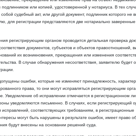
 подлинником или копией, удостоверенной у нотариуса. В тех случа
 собой судебный акт, или другой документ, подлинник которого не 
лю, для регистрации представляются две нотариально заверенные
ния регистрирующим органом проводится детальная проверка док
соответствия документов, субъектов и объектов правоотношений, в
снований их возникновения, прекращения или изменения соответс
ельства. В случае обнаружения несоответствия, заявителю будет о
трации.
допущены ошибки, которые не изменяют принадлежность, характер
рованного права, то они могут исправляться регистрирующим орг
е. Уведомление об исправлении отмечается в регистрационном ли
роны уведомляются письменно. В случаях, если регистрирующий о
и исправлений, соответствующих требованиям, в регистрационные
интересы могут быть нарушены в результате ошибок, имеет право о
ления будут внесены на основании решений суда.