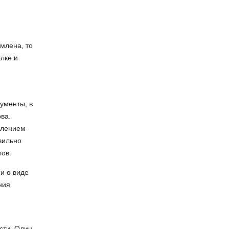
млена, то
лке и
ументы, в
ва.
влением
вильно
ов.
и о виде
ния
сти. Один