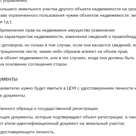
о управления;
большего земельного участка другого объекта недвижимости на срок
раво ограниченного пользования чужим объектом недвижимости: 
 т.д.);
обременения прав на недвижимое имущество (изменения
 характеристик недвижимости, изменения сведений о правооблад
договоров, но только в том случае, если они касаются сведений, 
страционном листе, каким-либо образом влияют на объем прав,
а объект недвижимости, или в тех случаях, когда они должны быть
на основании соглашения сторон.
ументы
заявителю нужно будет явиться в ЦОН с удостоверением личности 
е документы:
ленного образца о государственной регистрации;
щие документы, которые подтверждают объект регистрации, а так
рт и/или идентификационный документ на земельный участок;
удостоверяющего личность;