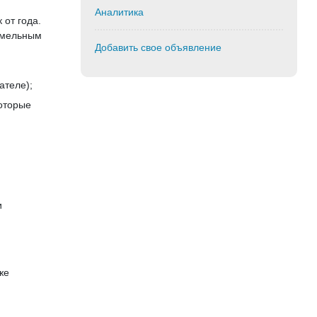
Аналитика
 от года.
земельным
Добавить свое объявление
ателе);
которые
и
же