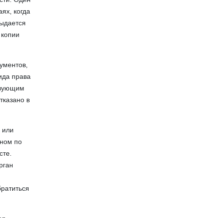
ях, когда
выдается
 копии
ументов,
ида права
твующим
тказано в
 или
аном по
сте.
рган
братиться