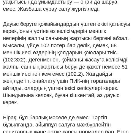
уақытысында ұйымдастыру — оңай да шаруа
емес. Жазбаша сұрау салу жүргізіледі.
Дауыс беруге қожайындардың үштен екісі қатысуы
керек, оның үстіне өз келісімдерін меншік
иелерінің жалпы санының жартысы бергені абзал.
Мысалы, үйде 102 пәтер бар делік, демек, 68
меншік иесі өздерінің қолдарын қоюлары тиіс.
(102:3х2). Дегенменен, қойманы жасауға келісімді
жалпы санның жартысы беруі де қажет немесе 51
меншік иесінен кем емес (102:2). Жағдайды
жеңілдетіп, оңайлату үшін ПИК-нің төрағалары
айтады, олардың үштен екісі келісулері керек.
Шындығына келсек, бұған кішкентай, аз дауыс
керек.
Бірақ, бұл барлық мәселе де емес. Тәртіп
бұзылғанда, айыппұл салуға мәжбүрлейтін
санитарлық және өртке қарсы нормалар бар. Егер