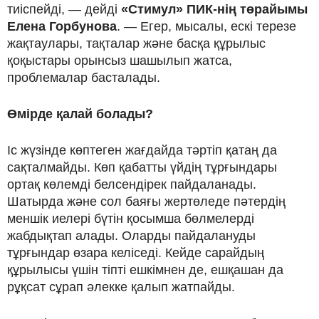
тиіспейді, — дейді
«Стимул» ПИК-нің төрайымы
Елена Горбунова
. — Егер, мысалы, ескі терезе
жақтаулары, тақталар және басқа құрылыс
қоқыстары орынсыз шашылып жатса,
проблемалар басталады.
Өмірде қалай болады?
Іс жүзінде көптеген жағдайда тәртіп қатаң да
сақталмайды. Көп қабатты үйдің тұрғындары
ортақ көлемді белсендірек пайдаланады.
Шатырда және сол баяғы жертөледе пәтердің
меншік иелері бүтін қосымша бөлмелерді
жабдықтап алады. Оларды пайдалануды
тұрғындар өзара келіседі. Кейде сарайдың
құрылысы үшін тіпті ешкімнен де, ешқашан да
рұқсат сұрап әлекке қалып жатпайды.