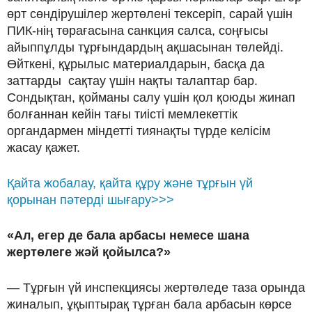
өрт сөндірушілер жертөлені тексеріп, сарай үшін
ПИК-нің төрағасына санкция салса, соңғысы
айыппұлды тұрғындардың ақшасынан төлейді.
Өйткені, құрылыс материалдарын, басқа да
заттарды сақтау үшін нақты талаптар бар.
Сондықтан, қойманы салу үшін қол қоюды жинап
болғаннан кейін тағы тиісті мемлекеттік
органдармен міндетті тиянақты түрде келісім
жасау қажет.
Қайта жобалау, қайта құру және тұрғын үй
қорынан пәтерді шығару>>>
«Ал, егер де бала арбасы немесе шана
жертөлеге жәй қойылса?»
— Тұрғын үй инспекциясы жертөледе таза орында
жиналып, ұқыптырақ тұрған бала арбасын көрсе