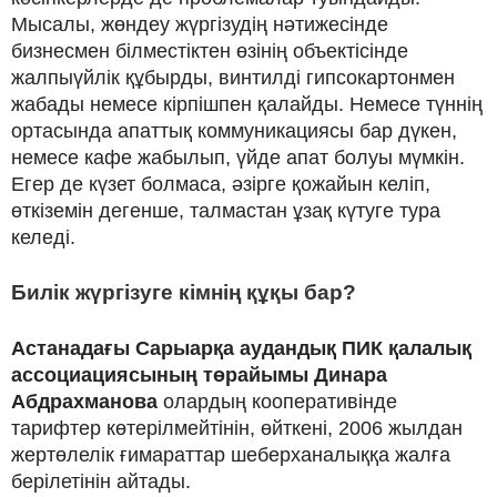
Мысалы, жөндеу жүргізудің нәтижесінде
бизнесмен білместіктен өзінің объектісінде
жалпыүйлік құбырды, винтилді гипсокартонмен
жабады немесе кірпішпен қалайды. Немесе түннің
ортасында апаттық коммуникациясы бар дүкен,
немесе кафе жабылып, үйде апат болуы мүмкін.
Егер де күзет болмаса, әзірге қожайын келіп,
өткіземін дегенше, талмастан ұзақ күтуге тура
келеді.
Билік жүргізуге кімнің құқы бар?
Астанадағы Сарыарқа аудандық ПИК қалалық
ассоциациясының төрайымы Динара
Абдрахманова
олардың кооперативінде
тарифтер көтерілмейтінін, өйткені, 2006 жылдан
жертөлелік ғимараттар шеберханалыққа жалға
берілетінін айтады.