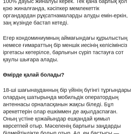
100% дауыс жиналуы керек. Тек қана барлық қол
қою жиналғанда, кәсіпкер мемлекеттік
органдардан рұқсатнамаларды алуды емін-еркін,
заң жүзінде бастап кетеді.
Егер кондоминиумның аймағындағы құрылыстың
немесе ғимараттың бір меншік иесінің келісімінсіз
іргетасы көтерілсе, барлығын сүріп тастауға сот
қаулы шығара алады.
Өмірде қалай болады?
18-ші шағынауданның бір үйінің бүгінгі тұрғындары
олардың шатырында мобильдік оператордың
антеннасы орналасқанын жақсы біледі. Бұл
әрекеттерін олар ешкіммен де ақылдаспаған.
Оның үстіне қожайындар ешқандай қимыл
көрсетпей отыр. Мәселенің барлығы заңдарды
білмейтіндікте болып отыр. Ал, ең бастысы —