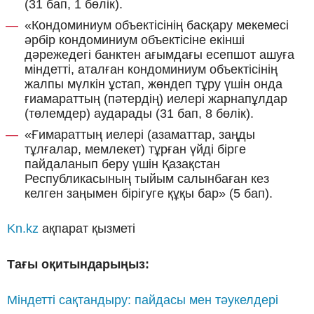
(31 бап, 1 бөлік).
«Кондоминиум объектісінің басқару мекемесі
әрбір кондоминиум объектісіне екінші
дәрежедегі банктен ағымдағы есепшот ашуға
міндетті, аталған кондоминиум объектісінің
жалпы мүлкін ұстап, жөндеп тұру үшін онда
ғиамараттың (пәтердің) иелері жарнапұлдар
(төлемдер) аударады (31 бап, 8 бөлік).
«Ғимараттың иелері (азаматтар, заңды
тұлғалар, мемлекет) тұрған үйді бірге
пайдаланып беру үшін Қазақстан
Республикасының тыйым салынбаған кез
келген заңымен бірігуге құқы бар» (5 бап).
Kn.kz
ақпарат қызметі
Тағы оқитындарыңыз:
Міндетті сақтандыру: пайдасы мен тәукелдері