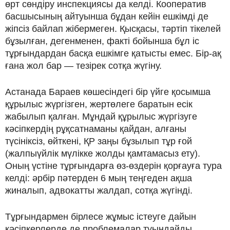
өрт сөндіру инспекциясы да келді. Кооператив
басшысының айтуынша бұдан кейін ешкімді де
жіпсіз байлап жібермеген. Қысқасы, тәртіп тікелей
бұзылған, дегенменен, факті бойынша бұл іс
тұрғындардан басқа ешкімге қатысты емес. Бір-ақ
ғана жол бар — тезірек сотқа жүгіну.
Астанада Бараев көшесіндегі бір үйге қосымша
құрылыс жүргізген, жертөлеге баратын есік
жабылып қалған. Мұндай құрылыс жүргізуге
кәсіпкердің рұқсатнаманы қайдан, алғаны
түсініксіз, өйткені, ҚР заңы бұзылып тұр ғой
(жалпыүйлік мүлікке жолды қамтамасыз ету).
Оның үстіне тұрғындарға өз-өздерін қорғауға тура
келді: әрбір пәтерден 6 мың теңгеден ақша
жиналып, адвокатты жалдап, сотқа жүгінді.
Тұрғындармен бірлесе жұмыс істеуге дайын
кәсіпкерлерде де проблемалар туындайды.