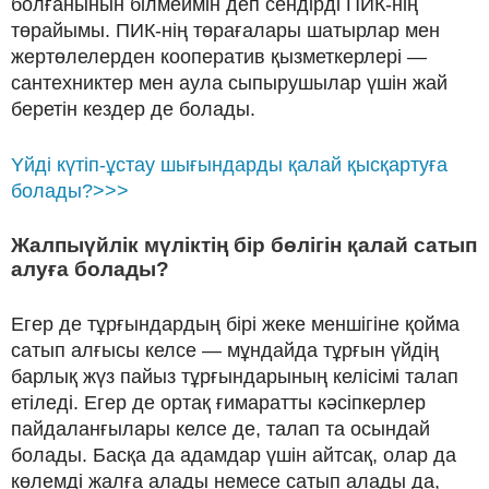
болғанынын білмеймін деп сендірді ПИК-нің
төрайымы. ПИК-нің төрағалары шатырлар мен
жертөлелерден кооператив қызметкерлері —
сантехниктер мен аула сыпырушылар үшін жай
беретін кездер де болады.
Yйді күтіп-ұстау шығындарды қалай қысқартуға
болады?>>>
Жалпыүйлік мүліктің бір бөлігін қалай сатып
алуға болады?
Егер де тұрғындардың бірі жеке меншігіне қойма
сатып алғысы келсе — мұндайда тұрғын үйдің
барлық жүз пайыз тұрғындарының келісімі талап
етіледі. Егер де ортақ ғимаратты кәсіпкерлер
пайдаланғылары келсе де, талап та осындай
болады. Басқа да адамдар үшін айтсақ, олар да
көлемді жалға алады немесе сатып алады да,