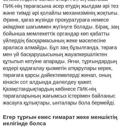
ПИК-нің төрағасына әсер етудің жылдам әрі тез
және тиімді әрі қолайлы механизімінің жоқтығы.
Әрине, қағаз жүзінде прокуратураға немесе
әкімдікке шағыммен жүгінуге болады. Бірақ, заң
бойынша мемлекеттік органдар көп қабатты
үйлердің басқармасының жеке мәселесіне
араласа алмайды. Бұл заң бұзылғанда, төраға
мен үй басқарушысының жауапкершіліктен
құтылып кетуіне апарады. Яғни, тұрғындардың
өздері қадағалау қызметін атқарулары керек,
төрағаға қарсы дәйектемелерді жинап, оның
кінәсін сот алдында дәлелдеу қажет.
Қазақстандықтардың көбінесе ПИК-нің
төрағаларының жағымсыз істерімен байланыс
жасауға құлықтары, ынталары бола бермейді.
Егер тұрғын емес ғимарат жеке меншіктің
иелігінде болса