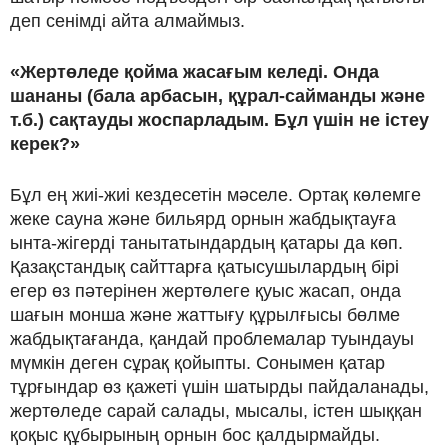
деп сенімді айта алмаймыз.
«Жертөледе қойма жасағым келеді. Онда
шананы (бала арбасын, құрал-сайманды және
т.б.) сақтауды жоспарладым. Бұл үшін не істеу
керек?»
Бұл ең жиі-жиі кездесетін мәселе. Ортақ көлемге
жеке сауна және бильярд орнын жабдықтауға
ынта-жігерді танытатындардың қатары да көп.
Қазақстандық сайттарға қатысушылардың бірі
егер өз пәтерінен жертөлеге қуыс жасап, онда
шағын монша және жаттығу құрылғысы бөлме
жабдықтағанда, қандай проблемалар туындауы
мүмкін деген сұрақ қойыпты. Сонымен қатар
тұрғындар өз қажеті үшін шатырды пайдаланады,
жертөледе сарай салады, мысалы, істен шыққан
қоқыс құбырының орнын бос қалдырмайды.