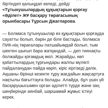
біртіндеп қалыңдап келеді, дейді
«Тұтынушылардың құқықтарын қорғау
«Әділет» ЖҰ басқару төрағасының
орынбасары Тұрсын Джагпарова
.
— Болмаса тұтынушылар өз құқықтарын қорғауда
сауатты болып, бәрін де біле бастады, болмаса
ПИК-нің төрағалары патшайымдай болып, тым
шектен шығып бара жатқандай, — деп тиянақты
болжайды қоғамдық өкіл. Жарайды, көп
қабаттылардың тұрғындары жалпы мүлікті
пайдаланудан пайда көріп, кіріс кіргізеді делік.
Ақшаны бірінші кезекте тұру жағдайын жақсартуға
нақтылы бағыттауға болады. Алайда, бұл үшін үй
басқарушысымен орган әділетті түрде және заң
шеңберінде аянбай, шаршамай жұмыс істеуі
керек.