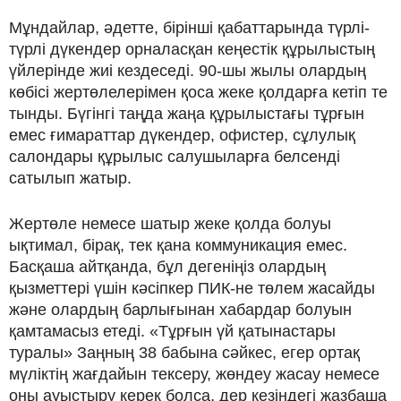
Мұндайлар, әдетте, бірінші қабаттарында түрлі-
түрлі дүкендер орналасқан кеңестік құрылыстың
үйлерінде жиі кездеседі. 90-шы жылы олардың
көбісі жертөлелерімен қоса жеке қолдарға кетіп те
тынды. Бүгінгі таңда жаңа құрылыстағы тұрғын
емес ғимараттар дүкендер, офистер, сұлулық
салондары құрылыс салушыларға белсенді
сатылып жатыр.
Жертөле немесе шатыр жеке қолда болуы
ықтимал, бірақ, тек қана коммуникация емес.
Басқаша айтқанда, бұл дегеніңіз олардың
қызметтері үшін кәсіпкер ПИК-не төлем жасайды
және олардың барлығынан хабардар болуын
қамтамасыз етеді. «Тұрғын үй қатынастары
туралы» Заңның 38 бабына сәйкес, егер ортақ
мүліктің жағдайын тексеру, жөндеу жасау немесе
оны ауыстыру керек болса, дер кезіндегі жазбаша