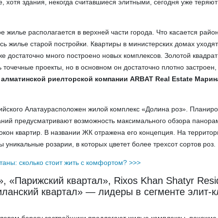
е, хотя здания, некогда считавшиеся элитными, сегодня уже теряют
е жилье располагается в верхней части города. Что касается райо
есь жилье старой постройки. Квартиры в министерских домах уходят
же достаточно много построено новых комплексов. Золотой квадрат
ь точечные проекты, но в основном он достаточно плотно застроен
р
алматинской риелторской компании ARBAT Real Estate Марин
лийского Алатаурасположен жилой комплекс «Долина роз». Планир
аний предусматривают возможность максимального обзора панор
окон квартир. В названии ЖК отражена его концепция. На территор
 уникальные розарии, в которых цветет более трехсот сортов роз.
аны: сколько стоит жить с комфортом? >>>
, «Парижский квартал», Rixos Khan Shatyr Resi
ланский квартал» — лидеры в сегменте элит-к