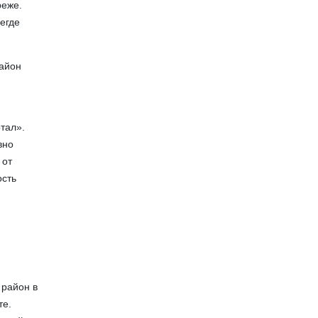
реже.
негде
район
тал».
вно
 от
ость
 район в
те.