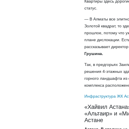
Квартиры здесь дороги
статус.
— В Алматы все элитно
Золотой квадрат, то зд
прошлое, потому что у
плане дислокации. Ест
рассказывает директо
Грушина.
Так, в предгорьях Заи
решения 4-этажных зд
горного ландшафта из 
комплекса расположены
Инфраструктура ЖК Аст
«Хайвил Астана»
«Альтаир» и «Ми
Астане