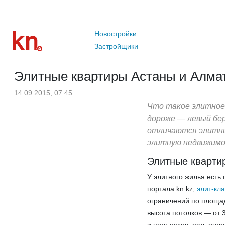
Новостройки
Застройщики
Элитные квартиры Астаны и Алма
14.09.2015, 07:45
Что такое элитное 
дороже — левый бер
отличаются элитны
элитную недвижимос
Элитные кварти
У элитного жилья есть
портала kn.kz,
элит-кл
ограничений по площад
высота потолков — от 