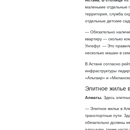
Астана. В столице
на 
маленькие отдельные г
территория, служба ох
отдельные детские сад
— Обязательно наличие
квартиру — сколько ком
Унгефуг. — Это правил
несколько машин в сем
В Астане согласно рей
инфраструктуры лидиру
«Альтаир» и «Милански
Элитное жилье 
Алматы.
Здесь элитные
— Элитное жилье в Алм
транспортные пути. Зд
обязательно должны им
площадку, также часто