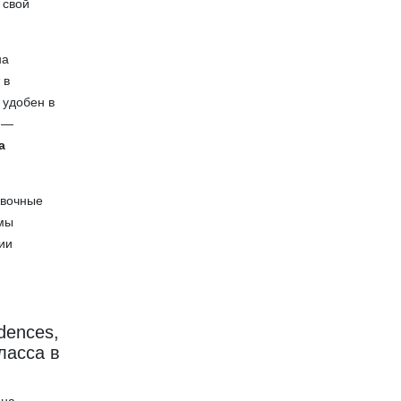
 свой
на
 в
 удобен в
, —
а
овочные
амы
ии
dences,
ласса в