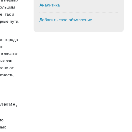
на первых
Аналитика
 большим
, так и
Добавить свое объявление
ные пути,
е города.
ые
в зачатке.
ых зон,
лено от
итность,
летия,
то
ных