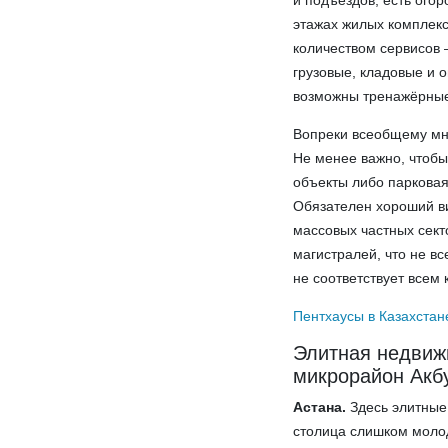
и подъездов, есть ого
этажах жилых комплекс
количеством сервисов 
грузовые, кладовые и
возможны тренажёрные
Вопреки всеобщему мне
Не менее важно, чтобы
объекты либо парковая 
Обязателен хороший ви
массовых частных сект
магистралей, что не вс
не соответствует всем 
Пентхаусы в Казахстан
Элитная недвиж
микрорайон Акб
Астана.
Здесь элитные 
столица слишком молод