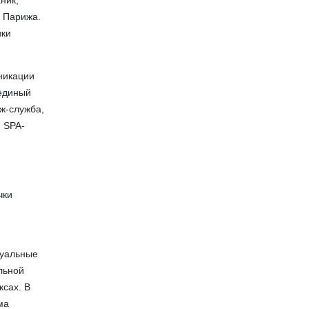
ник,
я Парижа.
вки
уникации
 единый
ж-служба,
и SPA-
чки
дуальные
льной
ксах. В
ма