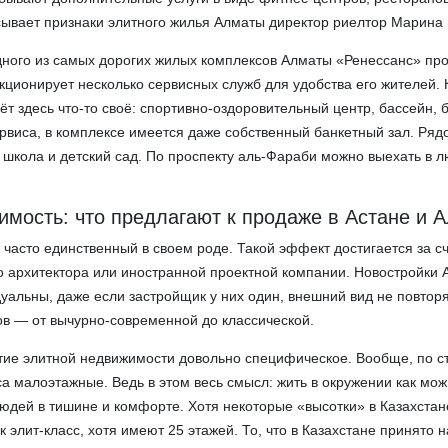
ывает признаки элитного жилья Алматы директор риелтор Марина
дного из самых дорогих жилых комплексов Алматы «Ренессанс» пр
кционирует несколько сервисных служб для удобства его жителей.
ёт здесь что-то своё: спортивно-оздоровительный центр, бассейн,
ервиса, в комплексе имеется даже собственный банкетный зал. Ряд
 школа и детский сад. По проспекту аль-Фараби можно выехать в 
имость: что предлагают к продаже в Астане и 
 часто единственный в своем роде. Такой эффект достигается за с
 архитектора или иностранной проектной компании. Новостройки 
уальны, даже если застройщик у них один, внешний вид не повторя
ов — от вычурно-современной до классической.
тие элитной недвижимости довольно специфическое. Вообще, по с
са малоэтажные. Ведь в этом весь смысл: жить в окружении как мо
юдей в тишине и комфорте. Хотя некоторые «высотки» в Казахстан
 элит-класс, хотя имеют 25 этажей. То, что в Казахстане принято 