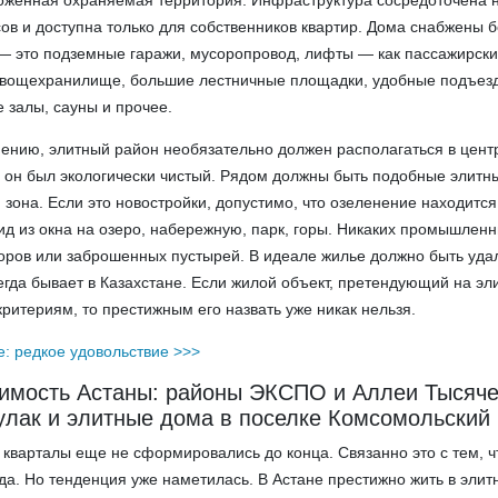
роженная охраняемая территория. Инфраструктура сосредоточена 
ов и доступна только для собственников квартир. Дома снабжены
— это подземные гаражи, мусоропровод, лифты — как пассажирские
 овощехранилище, большие лестничные площадки, удобные подъезд
 залы, сауны и прочее.
нию, элитный район необязательно должен располагаться в центр
 он был экологически чистый. Рядом должны быть подобные элитн
зона. Если это новостройки, допустимо, что озеленение находится 
д из окна на озеро, набережную, парк, горы. Никаких промышленн
оров или заброшенных пустырей. В идеале жилье должно быть уда
егда бывает в Казахстане. Если жилой объект, претендующий на эл
критериям, то престижным его назвать уже никак нельзя.
е: редкое удовольствие >>>
имость Астаны: районы ЭКСПО и Аллеи Тысяче
улак и элитные дома в поселке Комсомольский
кварталы еще не сформировались до конца. Связанно это с тем, ч
а. Но тенденция уже наметилась. В Астане престижно жить в элит