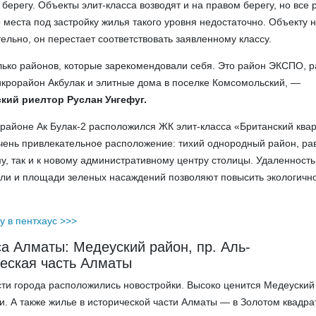
берегу. Объекты элит-класса возводят и на правом берегу, но все 
о места под застройку жилья такого уровня недостаточно. Объекту 
ельно, он перестает соответствовать заявленному классу.
лько районов, которые зарекомендовали себя. Это район ЭКСПО, 
крорайон Акбулак и элитные дома в поселке Комсомольский, —
ский
риелтор Руслан Унгефуг.
орайоне Ак Булак-2 расположился ЖК элит-класса «Британский квар
чень привлекательное расположение: тихий однородный район, ра
му, так и к новому административному центру столицы. Удаленность
ли и площади зеленых насаждений позволяют повысить экологичн
у в пентхаус >>>
а Алматы: Медеуский район, пр. Аль-
ческая часть Алматы
ти города расположились новостройки. Высоко ценится Медеуский
и. А также жилье в исторической части Алматы — в Золотом квадра