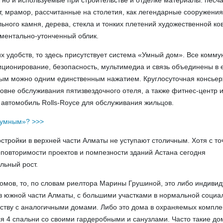
, но и используемые при строительстве и отделке материалы: песча
ит, мрамор, рассчитанные на столетия, как легендарные сооружени
ьного камня, дерева, стекла и тонких плетений художественной ко
ментально-утонченный облик.
их удобств, то здесь присутствует система «Умный дом». Все комм
иционирование, безопасность, мультимедиа и связь объединены в
рым можно одним единственным нажатием. Круглосуточная консьер
ровне обслуживания пятизвездочного отеля, а также фитнес-центр 
 автомобиль Rolls-Royce для обслуживания жильцов.
«умным»? >>>
тройки в верхней части Алматы не уступают столичным. Хотя с то
еповторимости проектов и помпезности зданий Астана сегодня
льный рост.
домов, то, по словам риелтора Марины Грушиной, это либо индиви
в южной части Алматы, с большими участками в нормальной социа
едству с аналогичными домами. Либо это дома в охраняемых компле
ся 4 спальни со своими гардеробными и санузлами. Часто такие до