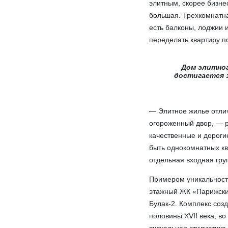
элитным, скорее бизнес
большая. Трехкомнатна
есть балконы, лоджии 
переделать квартиру п
Дом элитног
достигается 
— Элитное жилье отлич
огороженный двор, — р
качественные и дороги
быть однокомнатных к
отдельная входная гру
Примером уникальности
этажный ЖК «Парижски
Булак-2. Комплекс созд
половины XVII века, в