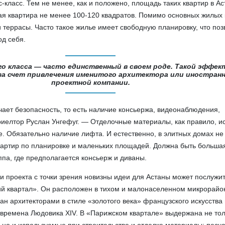
-класс. Тем не менее, как и положено, площадь таких квартир в А
я квартира не менее 100-120 квадратов. Помимо основных жилых 
и террасы. Часто такое жилье имеет свободную планировку, что поз
од себя.
о класса — часто единственный в своем роде. Такой эффек
за счет привлечения именитого архитектора или иностран
проектной компании.
ает безопасность, то есть наличие консьержа, видеонаблюдения,
иелтор Руслан Унгефуг. — Отделочные материалы, как правило, и
е. Обязательно наличие лифта. И естественно, в элитных домах не
вартир по планировке и маленьких площадей. Должна быть больша
ппа, где предполагается консьерж и диваны.
 проекта с точки зрения новизны идеи для Астаны может послужит
й квартал». Он расположен в тихом и малонаселенном микрорайо
ан архитекторами в стиле «золотого века» французского искусства
о времена Людовика XIV. В «Парижском квартале» выдержана не то