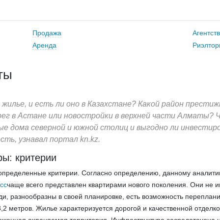
Продажа
Агентст
Аренда
Риэлтор
ты
жилье, и есть ли оно в Казахстане? Какой район престиж
ег в Астане или новостройки в верхней части Алматы? 
е дома северной и южной столиц и выгодно ли инвестир
ть, узнавал портал kn.kz.
ры: критерии
 определенные критерии. Согласно определению, данному аналит
асс
чаще всего представлен квартирами нового поколения. Они не 
и, разнообразны в своей планировке, есть возможность переплани
3,2 метров. Жилье характеризуется дорогой и качественной отделко