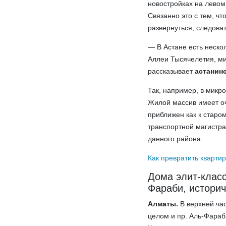
новостройках на левом 
Связанно это с тем, чт
развернуться, следоват
— В Астане есть неско
Аллеи Тысячелетия, ми
рассказывает
астанин
Так, например, в микр
Жилой массив имеет о
приближен как к старо
транспортной магистра
данного района.
Как превратить квартир
Дома элит-класс
Фараби, истори
Алматы.
В верхней час
целом и пр. Аль-Фараб