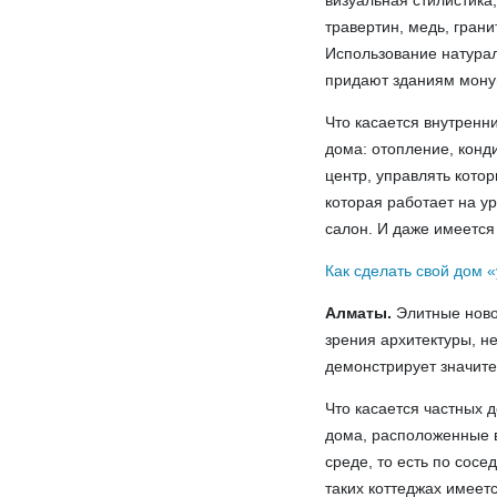
визуальная стилистика
травертин, медь, гран
Использование натурал
придают зданиям мону
Что касается внутренн
дома: отопление, конд
центр, управлять кото
которая работает на у
салон. И даже имеется
Как сделать свой дом 
Алматы.
Элитные новос
зрения архитектуры, н
демонстрирует значите
Что касается частных 
дома, расположенные 
среде, то есть по сос
таких коттеджах имеет