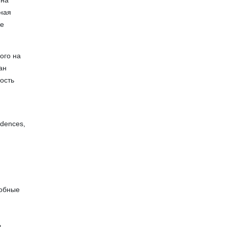
 на
нная
же
ого на
ан
ость
dences,
добные
,