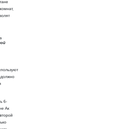
стане
комнат,
волят
т
ной
спользуют
 должно
я
ь 6-
не Ак
 второй
лько