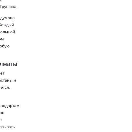
 Грушина.
одумана
 Каждый
 большой
ом
любую
Алматы
чет
Астаны и
ется.
тандартам
жно
е
называть