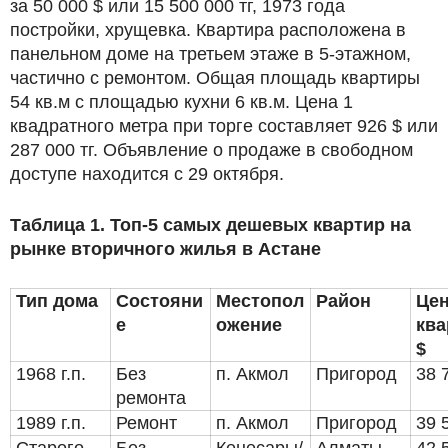
за 50 000 $ или 15 500 000 тг, 1973 года
постройки, хрущевка. Квартира расположена в
панельном доме на третьем этаже в 5-этажном,
частично с ремонтом. Общая площадь квартиры
54 кв.м с площадью кухни 6 кв.м. Цена 1
квадратного метра при торге составляет 926 $ или
287 000 тг. Объявление о продаже в свободном
доступе находится с 29 октября.
Таблица 1. Топ-5 самых дешевых квартир на
рынке вторичного жилья в Астане
Тип дома
Состояни
Местопол
Район
Цен
е
ожение
ква
$
1968 г.п.
Без
п. Акмол
Пригород
38 
ремонта
1989 г.п.
Ремонт
п. Акмол
Пригород
39 
Старого
Без
Кенесары/
Алматы
42 