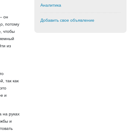
Аналитика
м
– он
Добавить свое объявление
до, потому
, чтобы
блемный
ти из
то
, так как
это
ее и
а на руках
яжбы и
товать