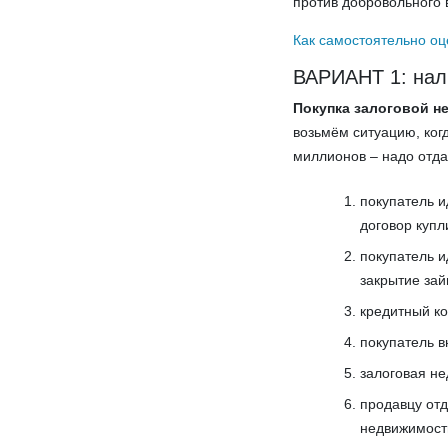
против добровольного в
Как самостоятельно оц
ВАРИАНТ 1: нал
Покупка залоговой н
возьмём ситуацию, когд
миллионов – надо отда
покупатель и
договор купл
покупатель и
закрытие зай
кредитный ко
покупатель в
залоговая н
продавцу от
недвижимост