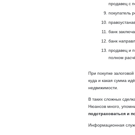
продавец с п
покупатель р
правоустана
банк заключа
банк направл
продавец и п
полном расч
При покупке залоговой
куда и какая сумма ид
недвижимости.
В таких сложных сделк
Нюансов много, упомни
подстраховаться и п
Информационная слу