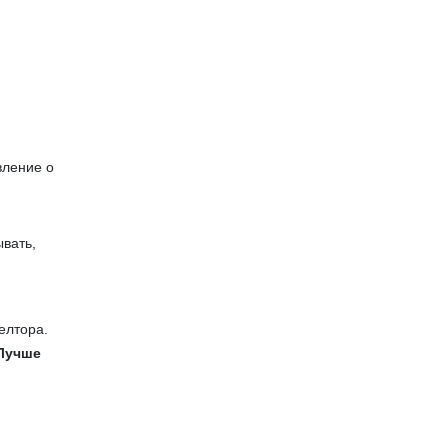
вление о
ывать,
елтора.
Лучше