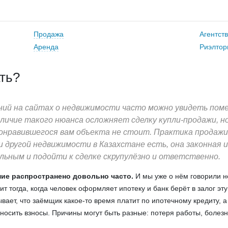
Продажа
Агентст
Аренда
Риэлтор
ать?
ний на сайтах о недвижимости часто можно увидеть пом
наличие такого нюанса осложняет сделку купли-продажи, н
онравившегося вам объекта не стоит. Практика продаж
и другой недвижимости в Казахстане есть, она законная и
ьным и подойти к сделке скрупулёзно и ответственно.
ие распространено довольно часто.
И мы уже о нём говорили не
т тогда, когда человек оформляет ипотеку и банк берёт в залог эт
вает, что заёмщик какое-то время платит по ипотечному кредиту, а
вносить взносы. Причины могут быть разные: потеря работы, болезн