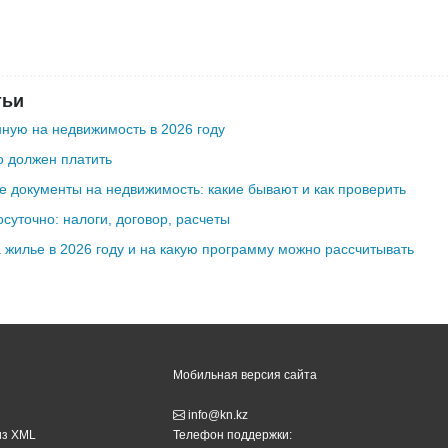
тьи
ную на недвижимость в 2026 году
о должен платить
 документы на недвижимость: какие бывают и как проверить
осуточно: налоги, договор, расчеты
а жилье в 2026 году и на какую программу можно рассчитывать
Мобильная версия сайта
info@kn.kz
из XML
Телефон поддержки: