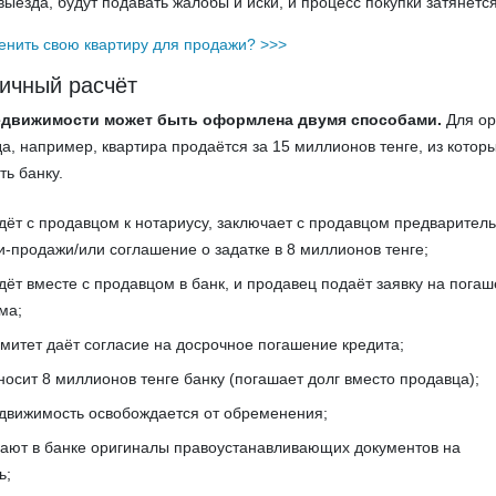
ыезда, будут подавать жалобы и иски, и процесс покупки затянется
енить свою квартиру для продажи? >>>
ичный расчёт
едвижимости может быть оформлена двумя способами.
Для ор
а, например, квартира продаётся за 15 миллионов тенге, из котор
ть банку.
дёт с продавцом к нотариусу, заключает с продавцом предварител
и-продажи/или соглашение о задатке в 8 миллионов тенге;
дёт вместе с продавцом в банк, и продавец подаёт заявку на пога
ма;
митет даёт согласие на досрочное погашение кредита;
носит 8 миллионов тенге банку (погашает долг вместо продавца);
едвижимость освобождается от обременения;
дают в банке оригиналы правоустанавливающих документов на
ь;