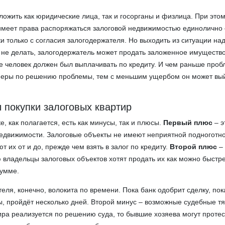
ожить как юридические лица, так и госорганы и физлица. При это
имеет права распоряжаться залоговой недвижимостью единолично 
и только с согласия залогодержателя. Но выходить из ситуации на
о не делать, залогодержатель может продать заложенное имущество
ые человек должен был выплачивать по кредиту. И чем раньше про
еры по решению проблемы, тем с меньшим ущербом он может вый
 покупки залоговых квартир
е, как полагается, есть как минусы, так и плюсы.
Первый плюс
– э
едвижимости. Залоговые объекты не имеют неприятной подноготной
 их от и до, прежде чем взять в залог по кредиту.
Второй плюс
– 
ю владельцы залоговых объектов хотят продать их как можно быстр
сумме.
еля, конечно, волокита по времени. Пока банк одобрит сделку, пок
ы, пройдёт несколько дней. Второй минус – возможные судебные т
ира реализуется по решению суда, то бывшие хозяева могут протес