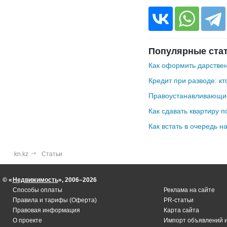
Популярные ста
Как оформить дарствен
Кредит при разводе: кт
Правоустанавливающие
Как сдавать квартиру п
Как встать в очередь н
kn.kz
Статьи
© «
Недвижимость
», 2006–2026
Способы оплаты
Реклама на сайте
Правила и тарифы (Оферта)
PR-статьи
Правовая информация
Карта сайта
О проекте
Импорт объявлений 