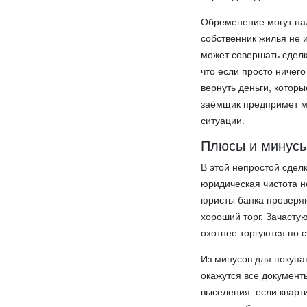
Обременение могут нал
собственник жилья не 
может совершать сделк
что если просто ничег
вернуть деньги, котор
заёмщик предпримет м
ситуации.
Плюсы и минусы
В этой непростой сделк
юридическая чистота н
юристы банка проверяют
хороший торг. Зачасту
охотнее торгуются по 
Из минусов для покупат
окажутся все документ
выселения: если кварт