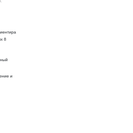
.
иентира
ых 8
ьный
шение и