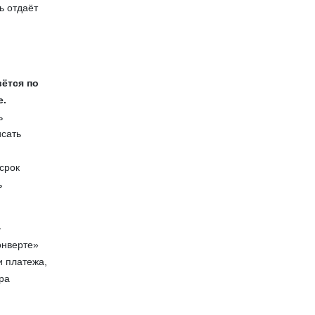
ь отдаёт
вётся по
е.
ь
исать
срок
ь
-
онверте»
и платежа,
ера