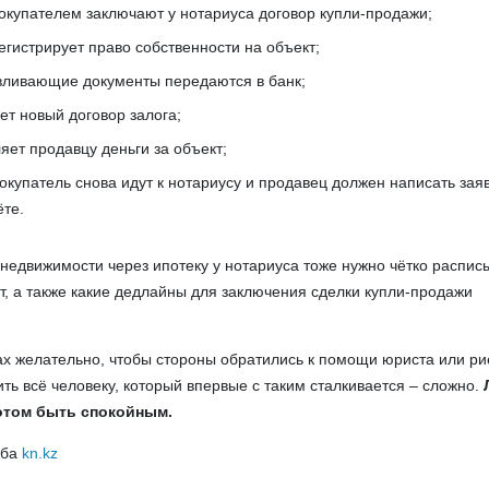
окупателем заключают у нотариуса договор купли-продажи;
егистрирует право собственности на объект;
вливающие документы передаются в банк;
ет новый договор залога;
яет продавцу деньги за объект;
окупатель снова идут к нотариусу и продавец должен написать зая
ёте.
 недвижимости через ипотеку у нотариуса тоже нужно чётко распис
ёт, а также какие дедлайны для заключения сделки купли-продажи
ах желательно, чтобы стороны обратились к помощи юриста или ри
ть всё человеку, который впервые с таким сталкивается – сложно.
отом быть спокойным.
жба
kn.kz