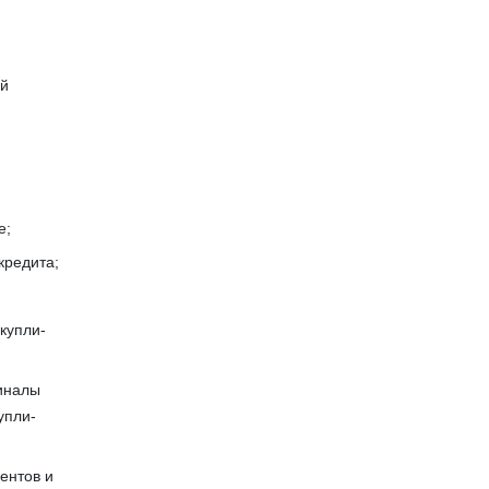
ый
е;
кредита;
купли-
гиналы
упли-
ентов и