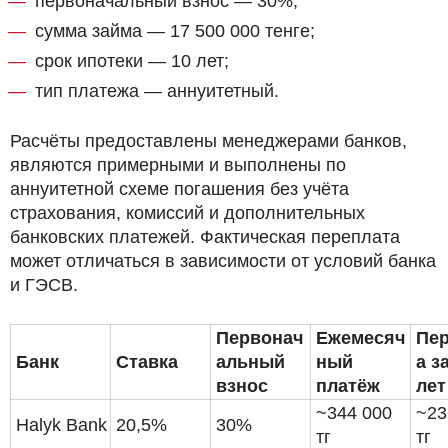
первоначальный взнос — 30%;
сумма займа — 17 500 000 тенге;
срок ипотеки — 10 лет;
тип платежа — аннуитетный.
Расчёты предоставлены менеджерами банков,
являются примерными и выполнены по
аннуитетной схеме погашения без учёта
страхования, комиссий и дополнительных
банковских платежей. Фактическая переплата
может отличаться в зависимости от условий банка
и ГЭСВ.
Первонач
Ежемесяч
Пер
Банк
Ставка
альный
ный
а з
взнос
платёж
лет
~344 000
~23
Halyk Bank
20,5%
30%
тг
тг