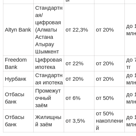
Стандартн
ая/
цифровая
до 
Altyn Bank
(Алматы
от 22,3%
от 20%
млн
Астана
Атырау
Шымкент
Freedom
Цифровая
до 
от 22%
от 20%
Bank
ипотека
тг
Стандартн
до 
Нурбанк
от 20%
от 20%
ая ипотека
млн
Промежут
Отбасы
до 
очный
от 6%
от 50%
банк
млн
заём
от 50%
Отбасы
Жилищны
до 
от 3,5%
накоплени
банк
й заём
млн
й