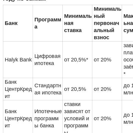
Минималь
Минималь
ный
Ма
Программ
Банк
ная
первонач
ьн
а
ставка
альный
су
взнос
зав
пла
Цифровая
Halyk Bank
от 20,5%*
от 20%
осо
ипотека
заё
*
Банк
Стандартн
до 
ЦентрКред
от 20,5%
от 20%
ая ипотека
млн
ит
ставки
Банк
Ипотечные
зависят от
до 
ЦентрКред
программ
условий и
от 20%
млн
ит
ы банка
программ
ы