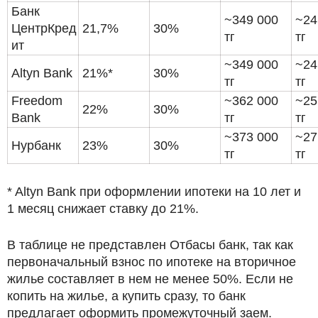
Банк
~349 000
~24
ЦентрКред
21,7%
30%
тг
тг
ит
~349 000
~24
Altyn Bank
21%*
30%
тг
тг
Freedom
~362 000
~25
22%
30%
Bank
тг
тг
~373 000
~27
Нурбанк
23%
30%
тг
тг
* Altyn Bank при оформлении ипотеки на 10 лет и
1 месяц снижает ставку до 21%.
В таблице не представлен Отбасы банк, так как
первоначальный взнос по ипотеке на вторичное
жилье составляет в нем не менее 50%. Если не
копить на жилье, а купить сразу, то банк
предлагает оформить промежуточный заем.