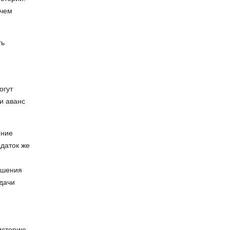
 чем
ть
огут
ти аванс
ение
адаток же
лашения
едачи
 историю