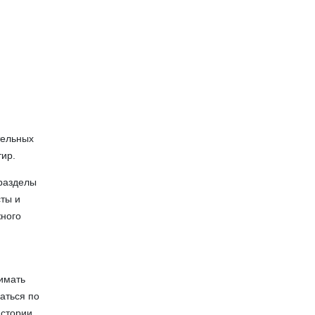
тельных
тир.
 разделы
сты и
жного
имать
аться по
стории.