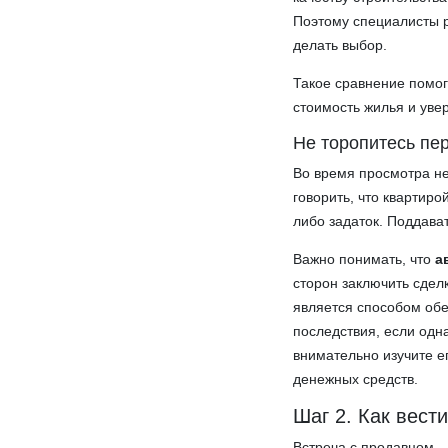
Поэтому специалисты 
делать выбор.
Такое сравнение помог
стоимость жилья и уве
Не торопитесь пе
Во время просмотра н
говорить, что квартиро
либо задаток. Поддава
Важно понимать, что
а
сторон заключить сделк
является способом об
последствия, если одн
внимательно изучите е
денежных средств.
Шаг 2. Как вест
Встреча с продавцом —