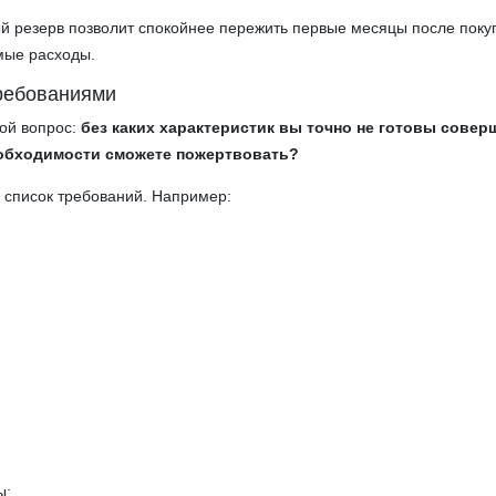
 резерв позволит спокойнее пережить первые месяцы после покуп
мые расходы.
ребованиями
той вопрос:
без каких характеристик вы точно не готовы совер
необходимости сможете пожертвовать?
е список требований. Например:
;
ы;