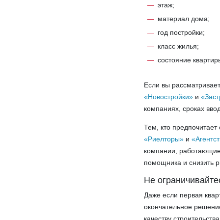
этаж;
материал дома;
год постройки;
класс жилья;
состояние квартир
Если вы рассматривает
«Новостройки»
и
«Зас
компаниях, сроках вво
Тем, кто предпочитает
«Риелторы»
и
«Агентс
компании, работающие 
помощника и снизить р
Не ограничивайт
Даже если первая квар
окончательное решение
качеству строительств