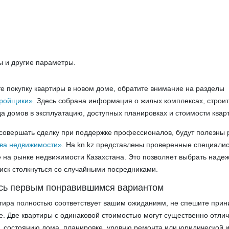
ы и другие параметры.
е покупку квартиры в новом доме, обратите внимание на разделы
тройщики»
. Здесь собрана информация о жилых комплексах, строи
да домов в эксплуатацию, доступных планировках и стоимости квар
 совершать сделку при поддержке профессионалов, будут полезны
тва недвижимости»
. На kn.kz представлены проверенные специали
на рынке недвижимости Казахстана. Это позволяет выбрать наде
иск столкнуться со случайными посредниками.
есь первым понравившимся вариантом
тира полностью соответствует вашим ожиданиям, не спешите прин
. Две квартиры с одинаковой стоимостью могут существенно отлич
а, состоянию дома, планировке, уровню ремонта или юридической и