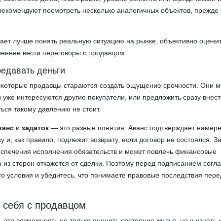
рекомендуют посмотреть несколько аналогичных объектов, прежде
ает лучше понять реальную ситуацию на рынке, объективно оцени
реннее вести переговоры с продавцом.
редавать деньги
екоторые продавцы стараются создать ощущение срочности. Они м
й уже интересуются другие покупатели, или предложить сразу внес
ться такому давлению не стоит.
ванс
и
задаток
— это разные понятия. Аванс подтверждает намер
у и, как правило, подлежит возврату, если договор не состоялся. З
еспечения исполнения обязательств и может повлечь финансовые
а из сторон откажется от сделки. Поэтому перед подписанием сог
го условия и убедитесь, что понимаете правовые последствия пер
и себя с продавцом
 это возможность не только оценить состояние жилья, но и узнать