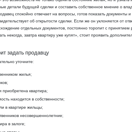
ные детали будущей сделки и составить собственное мнение о вла
одавец спокойно отвечает на вопросы, готов показать документы и
видетельствует об открытости сделки. Если же он уклоняется от отв
схождение отдельных документов, постоянно торопит с принятием
ать некогда, завтра квартиру уже купят», стоит проявить дополнит
оит задать продавцу
ательно уточните:
твенником жилья;
ков;
и приобретена квартира;
мость находится в собственности;
ли в квартире жильцы;
ственников несовершеннолетние;
ира в залоге;