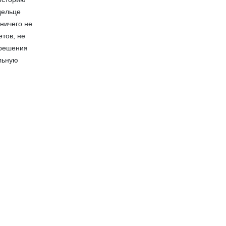
дельце
 ничего не
етов, не
 решения
ельную