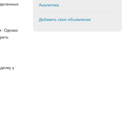
еделенных
Аналитика
Добавить свое объявление
и. Однако
треть
делку у