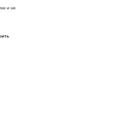
ки и не
шить