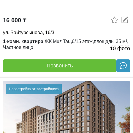
16 000 ₸
ул. Байтурсынова, 16/3
1-комн. квартира
,
ЖК
Muz Tau,
6/15
этаж,
площадь:
35 м²,
Частное лицо
28.07.26
10 фото
Позвонить
Новостройка от застройщика