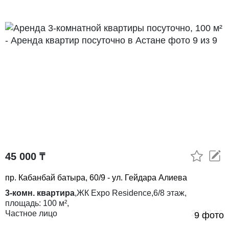
45 000 ₸
пр. Кабанбай батыра, 60/9 - ул. Гейдара Алиева
3-комн. квартира
,
ЖК
Expo Residence,
6/8
этаж,
площадь:
100 м²,
Частное лицо
21.07.26
9 фото