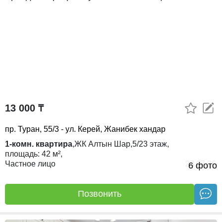
13 000 ₸
пр. Туран, 55/3 - ул. Керей, Жанибек хандар
1-комн. квартира
,
ЖК
Алтын Шар,
5/23
этаж,
площадь:
42 м²,
Частное лицо
23.07.26
6 фото
Позвонить