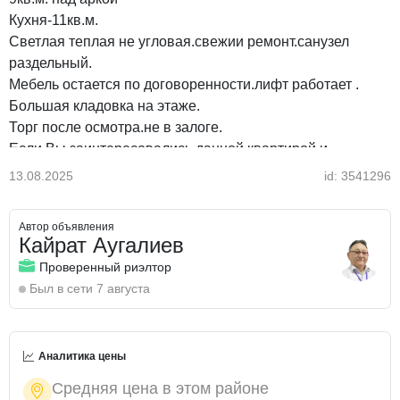
Кухня-11кв.м.
Светлая теплая не угловая.свежии ремонт.санузел
раздельный.
Мебель остается по договоренности.лифт работает .
Большая кладовка на этаже.
Торг после осмотра.не в залоге.
Если Вы заинтересовались данной квартирой и
обладаете необходимой суммой наличных либо
13.08.2025
id: 3541296
одобрение в банке. То звоните и договоримся о встрече.
Я готов Вам её показать и продать с полным
Автор объявления
сопровождением сделки!
Кайрат Аугалиев
Осмотр квартиры по предварительной договорённости.
Проверенный риэлтор
документы в порядке.
Был в сети 7 августа
Рассматриваем ипотеку, наличный расчет.
Звоните по номерам с 9-00 часа до 23-00 часа если не
ответил на Ваш звонок, напишите.
Аналитика цены
Думай покупатель успей приобрести первым!
Средняя цена в этом районе