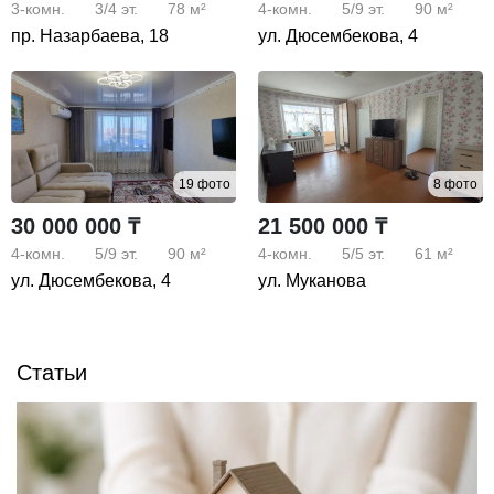
3-комн.
3/4
эт.
78 м²
4-комн.
5/9
эт.
90 м²
пр. Назарбаева, 18
ул. Дюсембекова, 4
19 фото
8 фото
30 000 000 ₸
21 500 000 ₸
4-комн.
5/9
эт.
90 м²
4-комн.
5/5
эт.
61 м²
ул. Дюсембекова, 4
ул. Муканова
Статьи