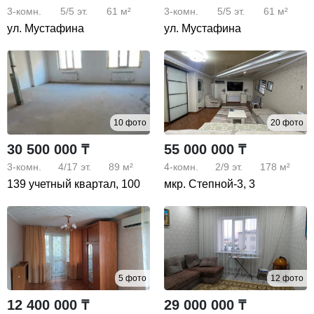
3-комн.
5/5
эт.
61 м²
3-комн.
5/5
эт.
61 м²
ул. Мустафина
ул. Мустафина
10 фото
20 фото
30 500 000 ₸
55 000 000 ₸
3-комн.
4/17
эт.
89 м²
4-комн.
2/9
эт.
178 м²
139 учетный квартал, 100
мкр. Степной-3, 3
5 фото
12 фото
12 400 000 ₸
29 000 000 ₸