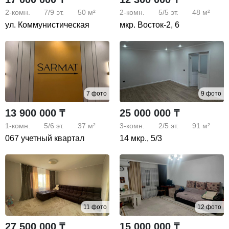
2-комн.
7/9
эт.
50 м²
2-комн.
5/5
эт.
48 м²
ул. Коммунистическая
мкр. Восток-2, 6
7 фото
9 фото
13 900 000 ₸
25 000 000 ₸
1-комн.
5/6
эт.
37 м²
3-комн.
2/5
эт.
91 м²
067 учетный квартал
14 мкр., 5/3
11 фото
12 фото
27 500 000 ₸
15 000 000 ₸