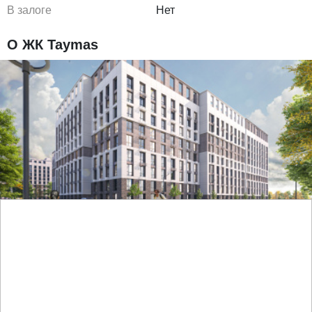
В залоге
Нет
О ЖК Taymas