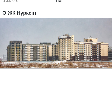
В залоге
Нет
О ЖК Нуркент