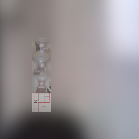
3-комн.
57 м²
5.9 м²
4 из 5
квартира
площадь
кухня
этаж