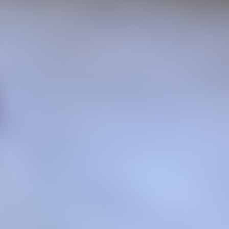
Этажность
5
Лифт
Нет
Отопление
Центральное
Год постройки
1962