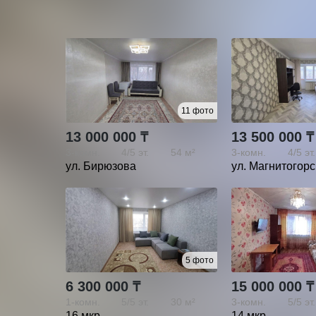
Похожие объявления
11 фото
13 000 000 ₸
13 500 000 ₸
3-комн.
4/5
эт.
54 м²
3-комн.
4/5
эт.
ул. Бирюзова
ул. Магнитогор
5 фото
6 300 000 ₸
15 000 000 ₸
1-комн.
5/5
эт.
30 м²
3-комн.
5/5
эт.
16 мкр.
14 мкр.