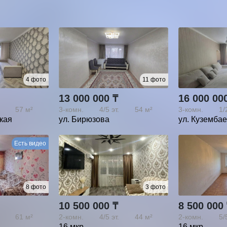
4 фото
11 фото
13 000 000 ₸
16 000 00
57 м²
3-комн.
4/5
эт.
54 м²
3-комн.
1/
ская
ул. Бирюзова
ул. Куземба
Есть видео
8 фото
3 фото
10 500 000 ₸
8 500 000
61 м²
2-комн.
4/5
эт.
44 м²
2-комн.
5/
16 мкр.
16 мкр.