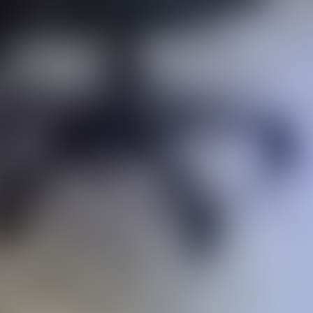
Этаж
4
Площадь
57 м², кухня – 5.9 м²
Состояние
Косметический ремонт
Санузел
Совместный
Балкон
Есть
В залоге
Нет
Опубликовано: 09.04.2026
Номер объявления: 3641685
Пожаловаться на объявление