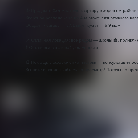
🌟 Продам трёхкомнатную квартиру в хорошем районе 
Квартира расположена на 4-м этаже пятиэтажного кирп
Общая площадь — 57,1 кв.м, кухня — 5,9 кв.м.
📍 Отличная локация: всё рядом — школы 🏫, поликлини
🚏 Остановки в шаговой доступности.
📄 Помощь в оформлении ипотеки — консультация бес
Звоните и записывайтесь на просмотр! Показы по пре
О квартире
Адрес
ул. Магнитогорская
Количество комнат
3