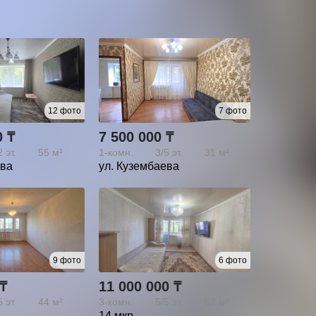
12 фото
7 фото
0 ₸
7 500 000 ₸
2
эт.
55 м²
1-комн.
3/5
эт.
31 м²
ева
ул. Кузембаева
9 фото
6 фото
 ₸
11 000 000 ₸
5
эт.
44 м²
3-комн.
5/5
эт.
62 м²
14 мкр.