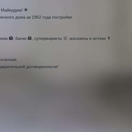
Майкудука! 🌟
ичного дома 🧱 1962 года постройки.
ка 🏥, банки 🏦, супермаркеты 🛒, магазины и аптеки 💊.
платная.
дварительной договоренности!
О доме
Класс жилья
Эконом
Тип дома
Кирпичный