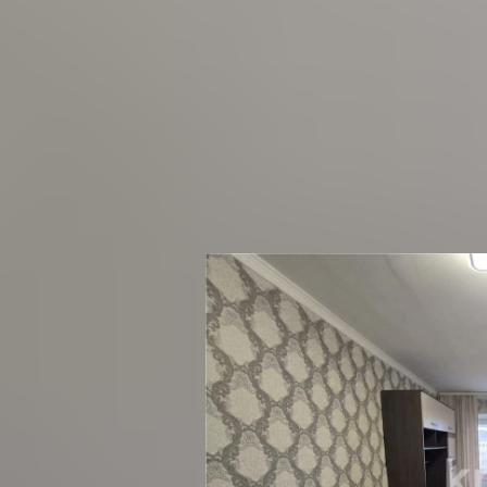
Новостройки
Застройщики
Продажа 3-комнатной квартиры
ул. Магнитогорская, г. Караганда,
Майкудук