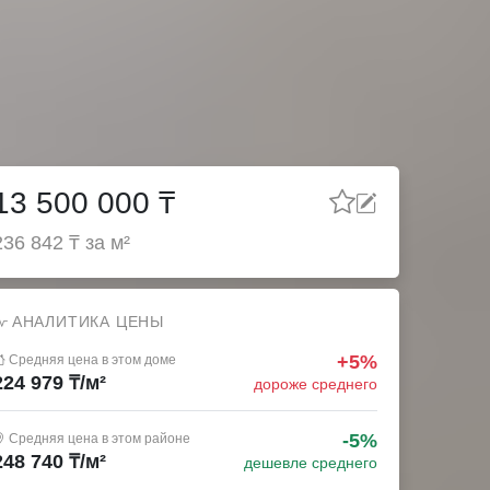
Мой город
Личный кабинет
Регистрация
недвижимости
Добавить объявление
13 500 000 ₸
236 842 ₸ за м²
АНАЛИТИКА ЦЕНЫ
+5%
Средняя цена в этом доме
224 979 ₸/м²
дороже среднего
-5%
Средняя цена в этом районе
248 740 ₸/м²
дешевле среднего