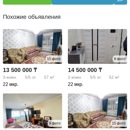
Похожие объявления
15 фото
8 фото
13 500 000 ₸
14 500 000 ₸
3-комн.
5/5
эт.
57 м²
2-комн.
5/5
эт.
52 м²
22 мкр.
22 мкр.
9 фото
15 фото