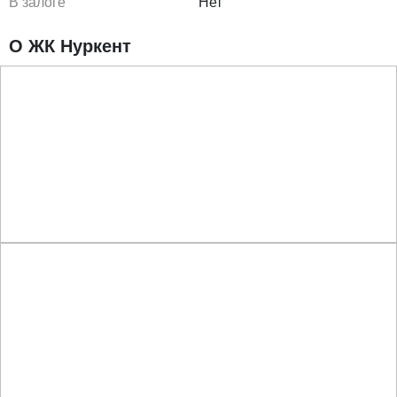
В залоге
Нет
О ЖК Нуркент