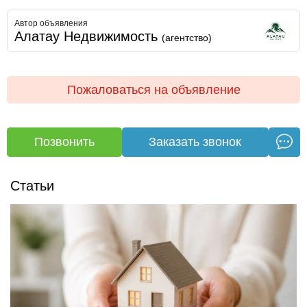
💼 Условия и бонусы для инвестора Быстрый старт:
Автор объявления
передача договоров аренды в день покупки. Помощь с
Алатау Недвижимость
(агентство)
деньгами: одобрим коммерческую ипотеку и кредит на
выгодных условиях. Чистая сделка: полное юридическое
сопровождение от «А» до «Я».
Пожаловаться на объявление
📈 Почему это выгодно: цифры и факты💰 1 000 000 ₸+
каждый месяц — фиксированный чистый доход на ваш
счет.🛡️ Нулевой риск простоя — два независимых
Позвонить
Заказать звонок
бизнеса страхуют друг друга.
💊 Вечный спрос — медицина и стрижки нужны людям в
любой кризис.
Статьи
🏃‍♂️ Готовый трафик — точка «набита», жильцы ЖК ходят
сюда ежедневно.🛠️ Без вложений — ремонт сделан,
процессы настроены, арендаторы платят вовремя.
🌆 Перспективный район рядом с метро, ареной и спорт
центрами. Общеобразовательная школа №86,
Назарбаев интеллектуальная школа, Школа-гимназия
№102, Поликлиника №3, Спортивно-развлекательный