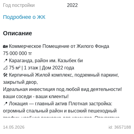
Год постройки
2022
Подробнее о ЖК
Описание
🏡 Коммерческое Помещение от Жилого Фонда
75 000 000 тг
📍 Караганда, район им. Казыбек би
📐 75 м² | 1 этаж | Дом 2022 года
🛠 Кирпичный Жилой комплекс, подземный паркинг,
закрытый двор,
Идеальная инвестиция под любой вид деятельности!
ваши соседи - ваши клиенты!
📍 Локация — главный актив Плотная застройка:
огромный спальный район и высокий пешеходный
трафик, удобная парковка для клиентов. Отсутствие
конкурентов: стабильный поток покупателей
14.05.2026
id: 3657188
гарантирован локацией ЖК.