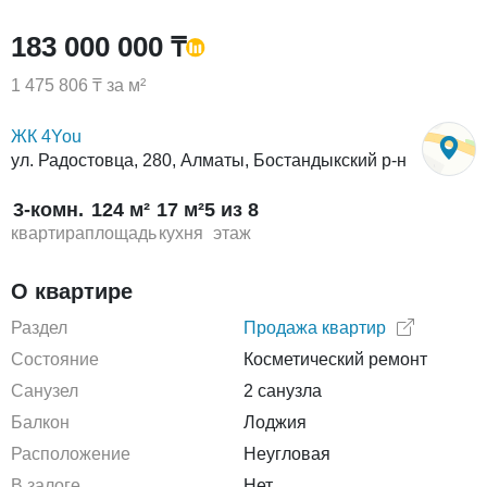
183 000 000 ₸
1 475 806 ₸ за м²
ЖК 4You
ул. Радостовца, 280, Алматы, Бостандыкский р-н
3-комн.
124 м²
17 м²
5 из 8
квартира
площадь
кухня
этаж
О квартире
Раздел
Продажа квартир
Состояние
Косметический ремонт
Санузел
2 санузла
Балкон
Лоджия
Расположение
Неугловая
В залоге
Нет