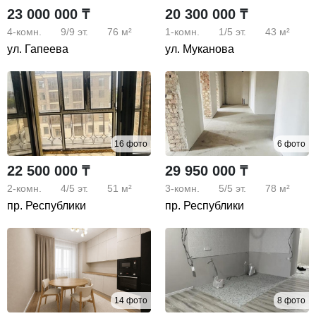
23 000 000 ₸
20 300 000 ₸
Детский медицинский центр.
Покупка возможна как за наличный расчет, так и в
4-комн.
9/9
эт.
76 м²
1-комн.
1/5
эт.
43 м²
ипотеку.
ул. Гапеева
ул. Муканова
Квартира станет отличным выбором как для
комфортного проживания, так и для выгодного
вложения средств. Современный жилой комплекс,
высокий уровень безопасности, развитая
инфраструктура и удобное расположение делают этот
16 фото
6 фото
объект одним из лучших предложений на рынке.
Звоните прямо сейчас, чтобы получить подробную
22 500 000 ₸
29 950 000 ₸
информацию и записаться на просмотр!
2-комн.
4/5
эт.
51 м²
3-комн.
5/5
эт.
78 м²
пр. Республики
пр. Республики
14 фото
8 фото