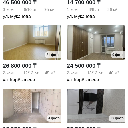
46 500 000 ₸
14 700 000 ₸
3-комн.
6/10
эт.
95 м²
1-комн.
3/8
эт.
36 м²
ул. Муканова
ул. Муканова
21 фото
9 фото
26 800 000 ₸
24 500 000 ₸
2-комн.
12/13
эт.
45 м²
2-комн.
13/13
эт.
46 м²
ул. Карбышева
ул. Карбышева
4 фото
13 фото