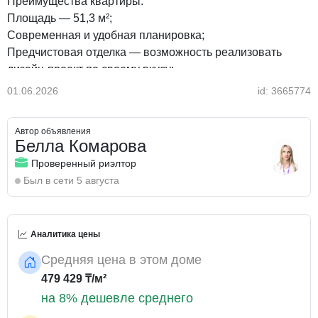
Преимущества квартиры:
Площадь — 51,3 м²;
Современная и удобная планировка;
Предчистовая отделка — возможность реализовать
дизайн-проект по своему вкусу;
Всего 3 квартиры на площадке — максимум приватности
01.06.2026
id: 3665774
и тишины;
Новый кирпичный дом 2024 года постройки;
Автор объявления
Высокое качество строительства и отличная
Белла Комарова
теплоизоляция.
Проверенный риэлтор
О жилом комплексе:
Был в сети 5 августа
Дом бизнес-класса с фасадом из натурального
травертина;
Авторский дизайн подъездов и входных групп;
Аналитика цены
Толщина наружных стен — 720 мм;
Закрытая охраняемая территория;
Средняя цена в этом доме
Круглосуточное видеонаблюдение и видеодомофон;
479 429 ₸/м²
Крытый двор без машин;
на 8% дешевле среднего
Современные детские и спортивные площадки;