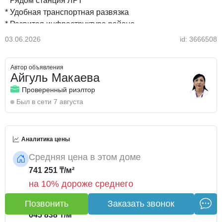
* Рядом станция ЛРТ
* Удобная транспортная развязка
* Развитая инфраструктура района
03.06.2026
id: 3666508
🏠 Характеристики квартиры:
Автор объявления
* Общая площадь — 92 м²
Айгуль Макаева
* Этаж 4 из 9
Проверенный риэлтор
* Кирпичный дом
Был в сети 7 августа
* Потолки 3 метра
* Просторная кухня 12 м²
* Не угловая
Аналитика цены
* 2 санузла
* 2 балкона (балкон и лоджия)
Средняя цена в этом доме
* Качественный ремонт, выполненный для себя
741 251 ₸/м²
* Полностью меблирована и укомплектована техникой —
на 10% дороже среднего
можно заехать и жить без дополнительных вложений
Средняя цена в этом районе
Позвонить
Заказать звонок
🏢 Дом комфорт-класса от надежного застройщика G-
645 838 ₸/м²