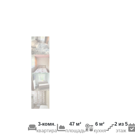
3-комн.
47 м²
6 м²
2 из 5
квартира
площадь
кухня
этаж