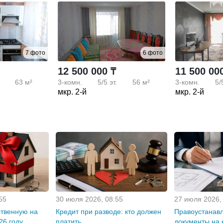
7 фото
6 фото
12 500 000 ₸
11 500 00
63 м²
3-комн.
5/5
эт.
56 м²
3-комн.
5/
мкр. 2-й
мкр. 2-й
55
30 июля 2026, 08:55
27 июля 2026,
ственную на
Кредит при разводе: кто должен
Правоустанав
26 году
платить
документы на 