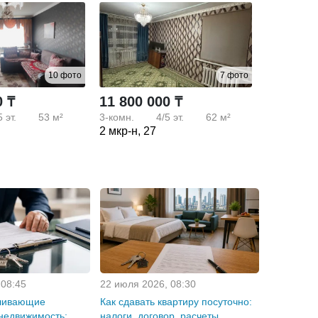
10 фото
7 фото
0 ₸
11 800 000 ₸
5
эт.
53 м²
3-комн.
4/5
эт.
62 м²
2 мкр-н, 27
 08:45
22 июля 2026, 08:30
ливающие
Как сдавать квартиру посуточно:
недвижимость:
налоги, договор, расчеты