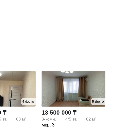
4 фото
9 фото
0 ₸
13 500 000 ₸
5
эт.
63 м²
3-комн.
4/5
эт.
62 м²
мкр. 3