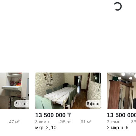
5 фото
5 фото
13 500 000 ₸
13 500 00
47 м²
3-комн.
2/5
эт.
61 м²
3-комн.
3/
мкр. 3, 10
3 мкр-н, 6