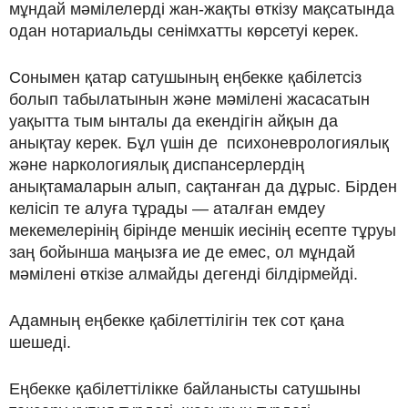
мұндай мәмілелерді жан-жақты өткізу мақсатында
одан нотариальды сенімхатты көрсетуі керек.
Сонымен қатар сатушының еңбекке қабілетсіз
болып табылатынын және мәмілені жасасатын
уақытта тым ынталы да екендігін айқын да
анықтау керек. Бұл үшін де психоневрологиялық
және наркологиялық диспансерлердің
анықтамаларын алып, сақтанған да дұрыс. Бірден
келісіп те алуға тұрады — аталған емдеу
мекемелерінің бірінде меншік иесінің есепте тұруы
заң бойынша маңызға ие де емес, ол мұндай
мәмілені өткізе алмайды дегенді білдірмейді.
Адамның еңбекке қабілеттілігін тек сот қана
шешеді.
Еңбекке қабілеттілікке байланысты сатушыны