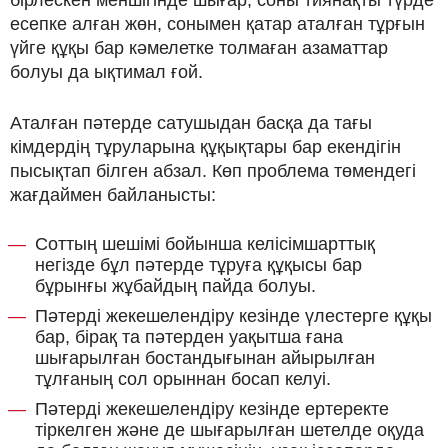
есепке алған жөн, сонымен қатар аталған тұрғын
үйге құқы бар кәмелетке толмаған азаматтар
болуы да ықтимал ғой.
Аталған пәтерде сатушыдан басқа да тағы
кімдердің тұруларына құқықтары бар екендігін
пысықтап білген абзал. Көп проблема төмендегі
жағдаймен байланысты:
Соттың шешімі бойынша келісімшарттық
негізде бұл пәтерде тұруға құқысы бар
бұрынғы жұбайдың пайда болуы.
Пәтерді жекешелендіру кезінде үлестерге құқы
бар, бірақ та пәтерден уақытша ғана
шығарылған бостандығынан айырылған
тұлғаның сол орыннан босап келуі.
Пәтерді жекешелендіру кезінде ертеректе
тіркелген және де шығарылған шетелде оқуда