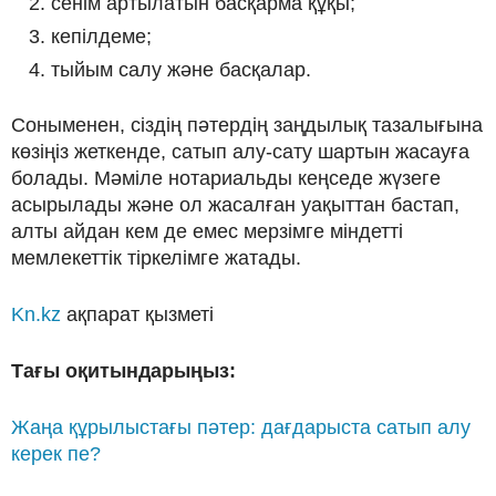
сенім артылатын басқарма құқы;
кепілдеме;
тыйым салу және басқалар.
Соныменен, сіздің пәтердің заңдылық тазалығына
көзіңіз жеткенде, сатып алу-сату шартын жасауға
болады. Мәміле нотариальды кеңседе жүзеге
асырылады және ол жасалған уақыттан бастап,
алты айдан кем де емес мерзімге міндетті
мемлекеттік тіркелімге жатады.
Kn.kz
ақпарат қызметі
Тағы оқитындарыңыз:
Жаңа құрылыстағы пәтер: дағдарыста сатып алу
керек пе?