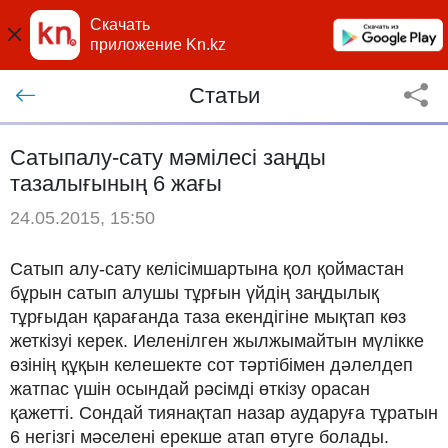
Скачать
приложение Kn.kz
Статьи
Сатыпалу-сату мәмілесі заңды
тазалығының 6 жағы
24.05.2015, 15:50
Сатып алу-сату келісімшартына қол қоймастан
бұрын сатып алушы тұрғын үйдің заңдылық
тұрғыдан қарағанда таза екендігіне мықтап көз
жеткізуі керек. Иеленілген жылжымайтын мүлікке
өзінің құқын келешекте сот тәртібімен дәлелдеп
жатпас үшін осындай рәсімді өткізу орасан
қажетті. Сондай тиянақтап назар аударуға тұратын
6 негізгі мәселені ерекше атап өтуге болады.