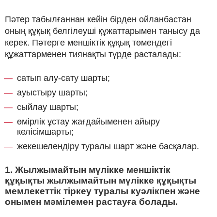
Пәтер табылғаннан кейін бірден ойланбастан
оның құқық белгілеуші құжаттарымен танысу да
керек. Пәтерге меншіктік құқық төмендегі
құжаттарменен тиянақты түрде расталады:
сатып алу-сату шарты;
ауыстыру шарты;
сыйлау шарты;
өмірлік ұстау жағдайыменен айыру
келісімшарты;
жекешелендіру туралы шарт және басқалар.
1. Жылжымайтын мүлікке меншіктік
құқықты жылжымайтын мүлікке құқықты
мемлекеттік тіркеу туралы куәлікпен және
онымен мәмілемен растауға болады.