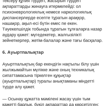
тексеру құпия түрдегі, жасырын түрдегі
ақпараттарды жинауға итермелейді: ол
психоневрологиялық немесе наркологиялық
диспансерлерде есепте тұратын араққор,
нашақор, ақыл-есі бүтін емес пе екен.
Тәуекелшілдік тобында тұратын тұлғаларға назар
аудару қажет: мүгедекетер, жалғызілікті
зейнеткерлер, жетім-балалар және тағы басқалар.
6. Ауыртпалықтар
Ауыртпалықтың бар екендігін нақтылы білу үшін
жылжымайтын мүлікке және оның техникалық
сипаттамасына тіркелген құқықтар
(ауыртпалықтар) туралы анықтаманы міндетті
түрде алу қажет.
— Осынау құжатта мәмілені жасау үшін тым
қажетті барлық, бүкіл ақпараттар да көрсетілген: