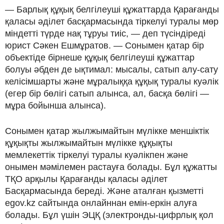
— Барлық құқық белгілеуші құжаттарда Қарағанды
қаласы әділет басқармасында тіркелуі туралы мөр
міндетті түрде нақ тұруы тиіс, — деп түсіндіреді
юрист Сәкен Ешмұратов. — Сонымен қатар бір
объектіде бірнеше құқық белгілеуші құжаттар
болуы әбден де ықтимал: мысалы, сатып алу-сату
келісімшарты және мұралыққа құқық туралы куәлік
(егер бір бөлігі сатып алынса, ал, басқа бөлігі —
мұра бойынша алынса).
Сонымен қатар жылжымайтын мүлікке меншіктік
құқықты жылжымайтын мүлікке құқықты
мемлекеттік тіркелуі туралы куәлікпен және
онымен мәмілемен растауға болады. Бұл құжатты
ТҚО арқылы Қарағанды қаласы әділет
Басқармасында береді. Және аталған қызметті
egov.kz сайтында онлайннан емін-еркін алуға
болады. Бұл үшін ЭЦҚ (электронды-цифрлық қол