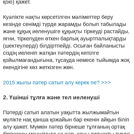
қою) қажет.
Куәлікте нақты көрсетілген мәліметтер беру
кезінде сенімді түрде жарамды болып табылады
және құқық иеленушіге құқықты тіркеуді растайды,
яғни, тіркелуден өткен барлық ауыртпалықтарды
(шектеулерді) білдіртпейді. Осыған байланысты
сіздің иеленіп жатқан пәтердің кепілге
қойылмағандығына, тұсауда немесе тыйымда жоқ
екендігіне көз жеткізген жөн.
2015 жылы пәтер сатып алу керек пе? >>>
2. Үшінші тұлға және тел иеленуші
Пәтерді сатып алатын уақытта жылжымайтын
мүлікте нақ қанша қожайын бар екенін айқын біліп
алу қажет. Мүмкін пәтер бірнеше тұлғаның ортақ
бірлескен меншігінде шығар, соны тиянақты түрде