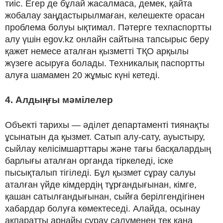
тиіс. Егер де бұлай жасалмаса, демек, қайта
жобалау заңдастырылмаған, келешекте орасан
проблема болуы ықтимал. Пәтерге техпаспортты
алу үшін egov.kz онлайн сайтына тапсырыс беру
қажет немесе аталған қызметті ТҚО арқылы
жүзеге асыруға болады. Техникалық паспортты
алуға шамамен 20 жұмыс күні кетеді.
4. Алдыңғы мәмілелер
Объекті тарихы — әділет департаменті тиянақты
ұсынатын да қызмет. Сатып алу-сату, ауыстыру,
сыйлау келісімшарттары және тағы басқалардың
барлығы аталған органда тіркеледі, іске
пысықталып тігіледі. Бұл қызмет сұрау салуы
аталған үйде кімдердің тұрғандығынан, кімге,
қашан сатылғандығынан, сыйға берілгендігінен
хабардар болуға көмектеседі. Алайда, осынау
ақпаратты арнайы сұрау салуменен тек қана