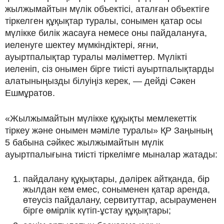
жылжымайтын мүлік объектісі, аталған объектіге
тіркелген құқықтар туралы, сонымен қатар осы
мүлікке билік жасауға немесе оны пайдалануға,
иеленуге шектеу мүмкіндіктері, яғни,
ауыртпалықтар туралы мәліметтер. Мүлікті
иеленіп, сіз онымен бірге тиісті ауыртпалықтарды
алатыныңызды білуіңіз керек, — дейді Сәкен
Ешмұратов.
«Жылжымайтын мүлікке құқықты мемлекеттік
тіркеу және онымен мәміле туралы» ҚР Заңының
5 бабына сәйкес жылжымайтын мүлік
ауыртпалығына тиісті тіркелімге мыналар жатады:
пайдалану құқықтары, дәлірек айтқанда, бір
жылдан кем емес, соныменен қатар аренда,
өтеусіз пайдалану, сервитуттар, асырауменен
бірге өмірлік күтіп-ұстау құқықтары;