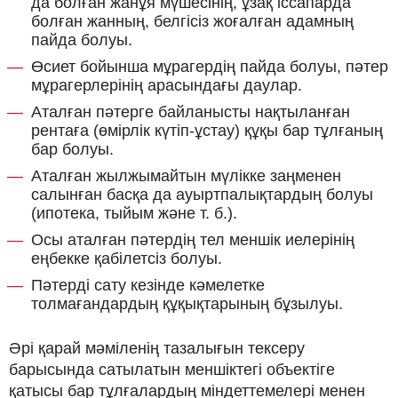
да болған жанұя мүшесінің, ұзақ іссапарда
болған жанның, белгісіз жоғалған адамның
пайда болуы.
Өсиет бойынша мұрагердің пайда болуы, пәтер
мұрагерлерінің арасындағы даулар.
Аталған пәтерге байланысты нақтыланған
рентаға (өмірлік күтіп-ұстау) құқы бар тұлғаның
бар болуы.
Аталған жылжымайтын мүлікке заңменен
салынған басқа да ауыртпалықтардың болуы
(ипотека, тыйым және т. б.).
Осы аталған пәтердің тел меншік иелерінің
еңбекке қабілетсіз болуы.
Пәтерді сату кезінде кәмелетке
толмағандардың құқықтарының бұзылуы.
Әрі қарай мәміленің тазалығын тексеру
барысында сатылатын меншіктегі объектіге
қатысы бар тұлғалардың міндеттемелері менен