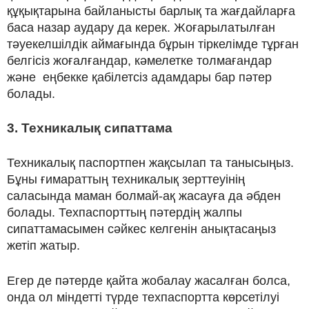
құқықтарына байланысты барлық та жағдайларға
баса назар аудару да керек. Жоғарылатылған
тәуекелшілдік аймағында бұрын тіркелімде тұрған
белгісіз жоғалғандар, кәмелетке толмағандар
және еңбекке қабілетсіз адамдары бар пәтер
болады.
3. Техникалық сипаттама
Техникалық паспортпен жақсылап та танысыңыз.
Бұны ғимараттың техникалық зерттеуінің
саласында маман болмай-ақ жасауға да әбден
болады. Техпаспорттың пәтердің жалпы
сипаттамасымен сәйкес келгенін анықтасаңыз
жетіп жатыр.
Егер де пәтерде қайта жобалау жасалған болса,
онда ол міндетті түрде техпаспортта көрсетілуі