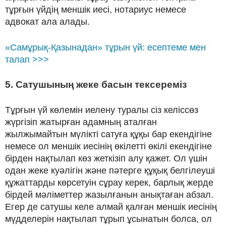
тұрғын үйдің меншік иесі, нотариус немесе
адвокат ала алады.
«Самұрық-Қазынадан» тұрын үй: есептеме мен
талап >>>
5. Сатушының жеке басын тексереміз
Тұрғын үй көлемін иелену туралы сіз келіссөз
жүргізіп жатырған адамның аталған
жылжымайтын мүлікті сатуға құқы бар екендігіне
немесе ол меншік иесінің өкілетті өкілі екендігіне
бірден нақтылап көз жеткізіп алу қажет. Ол үшін
одан жеке куәлігін және пәтерге құқық белгілеуші
құжаттарды көрсетуін сұрау керек, барлық жерде
бірдей мәліметтер жазылғанын анықтаған абзал.
Егер де сатушы келе алмай қалған меншік иесінің
мүдделерін нақтылап тұрып ұсынатын болса, ол