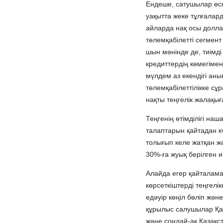
Ендеше, сатушылар өске
уақытта жеке тұлғалард
айларда нақ осы долла
төлемқабілетті сегмент
шын мәнінде де, тиімд
кредиттердің көмегіме
мүлдем аз екендігі ан
төлемқабілеттілікке с
нақты теңгелік жалақыға
Теңгенің өтімділігі на
талаптарын қайтадан 
толығып келе жатқан ж
30%-ға жуық берілген 
Алайда егер қайталам
көрсеткіштерді теңгел
едәуір көңіл бөліп жән
құрылыс салушылар Қау
және сондай-ақ Қазақст