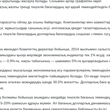
н қорытынды жасауға болады. Сонымен қатар графиктен көріп
тың жалпы тренді теңгелік бағалардың әрі қарай төмендейтіндігін 
 парасатты ойлау да осыны байқатады. Компаниялар мен азаматта
і, жұмыссыздар санының өсуі, ипотекалық кредит талаптарының кү
 теңгелік бағалардың долларлық бағалардың соңынан «төмен түс
ика жөніндегі Комитеттің деректері бойынша, 2014 жылғымен салыст
амыздағы қысқа мерзімдік экономикалық индикатор тек 1% өсуді, х
 — 0,9%-ға, нақты табысының — шамамен 5%-ға қысқарғандығын к
ғдарыс мысалында экономикалық өсу параметрлерінің төмендеуінің
ның төмендеуіне әкелетіндігін пайымдауға болады. Ол кезде теңгелі
және аталған кезеңдердің ішінде 30,5% жоғалтты. Долларлық баға 
ық.
 болжамы бойынша ағымдағы жағдайда теңгелік бағаның төмендеу
15-20% шамасын құрауы мүмкін. Ал бағаның долларлық динамикас
икандық валюта бағамының жаңа рекордтарымен байланысты kn.kz