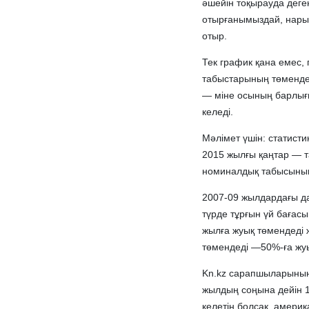
әшейін тоқырауда деге
отырғанымыздай, нарық
отыр.
Тек график қана емес,
табыстарының төмендеу
— міне осының барлығы
келеді.
Мәлімет үшін: статист
2015 жылғы қаңтар — т
номиналдық табысының
2007-09 жылдардағы да
түрде тұрғын үй бағасы
жылға жуық төмендеді 
төмендеді —50%-ға жу
Kn.kz сарапшыларының
жылдың соңына дейін 
келетін болсақ, амер