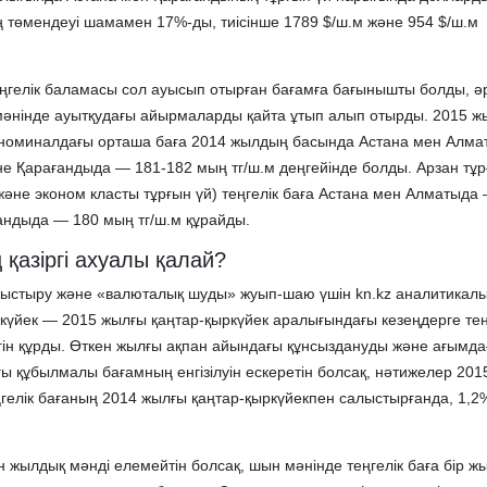
төмендеуі шамамен 17%-ды, тиісінше 1789 $/ш.м және 954 $/ш.м
гелік баламасы сол ауысып отырған бағамға бағынышты болды, әр
мәнінде ауытқудағы айырмаларды қайта ұтып алып отырды. 2015 ж
ік номиналдағы орташа баға 2014 жылдың басында Астана мен Алм
не Қарағандыда — 181-182 мың тг/ш.м деңгейінде болды. Арзан тұр
р және эконом класты тұрғын үй) теңгелік баға Астана мен Алматыда
андыда — 180 мың тг/ш.м құрайды.
 қазіргі ахуалы қалай?
лыстыру және «валюталық шуды» жуып-шаю үшін kn.kz аналитикалы
күйек — 2015 жылғы қаңтар-қыркүйек аралығындағы кезеңдерге тең
ін құрды. Өткен жылғы ақпан айындағы құнсыздануды және ағымда
 құбылмалы бағамның енгізілуін ескеретін болсақ, нәтижелер 201
еңгелік бағаның 2014 жылғы қаңтар-қыркүйекпен салыстырғанда, 1,2
 жылдық мәнді елемейтін болсақ, шын мәнінде теңгелік баға бір ж