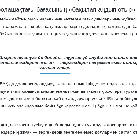
 болашақтағы бағасының «бақылап аңдып отыр»
 жылжымайтын мүлік нарығының көптеген қатысушыларының жүйкесі
а қарамастан, кейбір сатушылар әзірше долларлық номиналдан ба
бойынша қазіргі уақытта теңгелік ұсыныстар үлесі жалпы көлемнің т
ларын түсінуге де болады: тұрғын үй алуды жоспарлап от
пшілігі өздерінің жиған — тергендерін теңгемен емес долл
сақтап отыр.
БАҚ-да долларсыздандыру, және де оның ішінде шетелдік валютад
уға тиым салынуы мүмкін екендігі жайлы үкіметтің жоспары турал
 кезде теңгемен берілген хабарландырулар үлесі 7,8%-ға дейін ұл
ны күту аясында жыл бойы бұл көрсеткіш өзінің бұрынғы мәніне қа
дың логикасын түсінуге де болады: тұрғын үй алуды жоспарлап оты
 өздерінің жиған — тергендерін теңгемен емес доллармен сақтап о