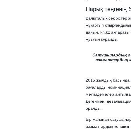
Нарық теңгенің
Валюталық секірістер
жұқартып отырғандығын
дайын. kn.kz ақпараты 
жуығын құрайды.
Сатушылардың ой
азаматтардың кө
2015 жылдың басында 
бағаларды номинацияла
мәлімдемелер айтылған
Дегенмен, девальвация
оралды.
Бір жағынан сатушылар
азаматтардың көпшілігі