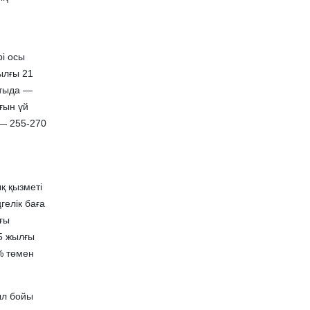
і осы
ылғы 21
атыда —
ғын үй
 — 255-270
қ қызметі
гелік баға
ғы
5 жылғы
% төмен
ыл бойы