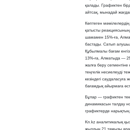
қалады. Графиктен бірд
айтсақ, мынадай жағда
Көптеген мәмілелердің
қатысты реакциясының
шамамен 15%-ға, Алма
бастады. Сатып алушыл
Құбылмалы бағам енгіз
13%-ға, Алматыда — 25
жалға беру сегментіне
теңгелік несиелеуді те
кезіндегі саудаласуға 
бағамдық айырмаға өст
Бұлар — графиктен тек 
динамикасын талдау ном
графиктерде нарықтың 
Kn.kz аналитикалық қы
жылдың 21 тамызы ара