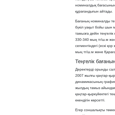
номиналдық бағасының 
құрағандығын айтады.
Бағаның номиналды тең
бүкіл уақыт бойы шын 
тамызға дейін теңгел
330-340 мың тг/ш.м жә
сегментіндегі (ескі қо
мың тг/ш.м және Қарағ
Теңгелік бағаның
Деректерді орынды са
2007 жылғы қаңтар-қыр
динамикасының графиг
жылдың тамыз айындағы
қаңтар-қыркүйектегі т
екендігін көрсетті.
Егер соншалықты төмен