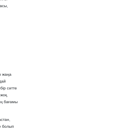
асы,
ы жаңа
дай
бір сәтте
 жоқ.
ың бағамы
стан,
е болып