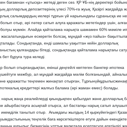
н бағамнан «ұтысқа» жетеді деген сөз. ҚР ҰБ-нің деректері бойынш
ың долларлық депозиттерінің үлесі 70%-ға жуық. Қазіргі жағдайда 
рлық салымдардың иелері тұрғын үй нарығындағы сұранысқа ие нег
 болып отыр, әрі пәтер сатып алуға қаражаты жететіндер үшін, алғ
і болуы мүмкін. Алайда қайталама нарықта шамамен 60% мәміле и
н жасалатындығын ескеретін болсақ, мұндай «жүз пайыз» бақыттыл
ықталады. Сондықтанда, енді шамалы уақыттан кейін долларлық
ұраныстың қалғандары бітеді, сондықтанда қайталама нарықтағы са
 бет бұруға тура келеді.
шар болып отырғандықтан, екінші деңгейлі көптеген банктер ипотека
күшейтуге мәжбүр, ал мұндай жағдайда мәлім болғанындай, айнал
әне қаражатты теңгемен жинақтап отырған, Тұрғынүйқұрылысжинақб
ипотекалық кредиттері жалғыз балама (әрі жаман емес) болады.
а нарық жаңа реалийлерді қиындықпен қабылдап және долларлық б
ікке айырбастауға асықпай отырса, ал бастапқы нарық сатып алушы
е икемділік танытып отыр. Ағымдағы жылдың 14 қыркүйегіндегі Қаз
ымдастығының теңгелік баға көрсеткіштерге өтуге дайын екендікте
анның құрылыс бизнесінің ұлттық валютада есептесуге өтетіндігі ж