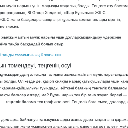
н мүлік нарығы үшін маңызды жаңалық болды. Теңгеге өту бастам
орпорациясы», BI Group Холдингі, «Шар Кұрылыс» ЖШС,
ШС және басқалары сияқты ірі құрылыс компаниялары кіретін,
е тиесілі.
 жылжымайтын мүлік нарығы үшін долларсыздандыру үдерісінің
айға таңба басқандай болып отыр.
і заңды тазалығының 6 жағы >>>
ң төмендеуі, теңгенің өсуі
 құнсызданудың алғашқы толқыны жылжымайтын мүлік нарығындағ
ы болды. Ол кезде де, қазіргі сияқты нарық қатысушылары үшін қан
у қарама-қайшылығы туындады, өйткені бағаның теңгелік баламасы 
 нақты бағалар өзгерді ме? Бұған нарық тек бір ғана жауап береді —
— теңгелік балама тек графикте өсті. Теңгелік баға емес, доллард
 долларға байлануы қатысушыларды жаңылдыратындығына қарама
сұраныспен және ұсыныспен анықталатын, өзінен өзі реттелетін жүй