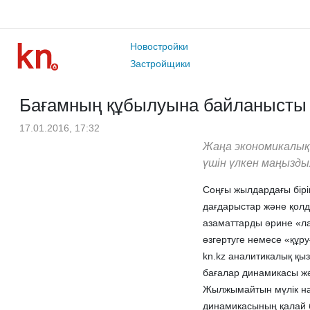
Новостройки
Застройщики
Бағамның құбылуына байланысты т
17.01.2016, 17:32
Жаңа экономикалық
үшін үлкен маңызды
Соңғы жылдардағы бірі
дағдарыстар және қолд
азаматтарды әрине «ла
өзгертуге немесе «құр
kn.kz аналитикалық қы
бағалар динамикасы жә
Жылжымайтын мүлік нар
динамикасының қалай б