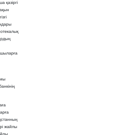
а қазіргі
жақын
ізгі
андары
потекалық
ардың
тушыларға
ымы
анкінің
аға
ларға
ақстанның
рі жайлы
айлы