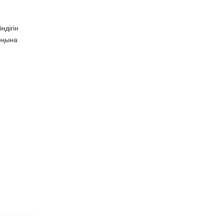
ндігін
оңына