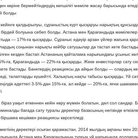
ен көріне бермейтіндердің көпшілігі мәміле жасау барысында өтеді
й болды:
 кейінге қалдырылуы, сұраныстың күрт қысқаруы нарықтың құнсызд
 бірдей болуына себеп болды. Астана мен Қарағандыда мәмілелер
тыда — 17%-ға қысқарды. Сұраныс едәуір арзан үйлер жағына қар
ардың соңынан нарықты кейбір сатушылар да тастап кете бастады
ілген кезден бастап Астананың қайталама нарығындағы ұсыныс кө
%-ға, Қарағандыда — 22%-ға қысқарды. Жеке инвесторлар сату се
 кете бастады. Банктердің реакциясы да айқын болды — олардың көп
жеді, талаптарды күшейтті. Халықтың нақты табысы қысқарды. Үй са
жеңілдік әдеттегі 3-5%-дан 15%-ға, ал кейде — 20%-ға, яғни шамаме
і.
біраз уақыт өткеннен кейін көру мүмкін болатын, дәл сол сандар. 
иналды бағада сату туралы деректер базасының негізінде өткізілет
біршама кешіккен реакциясы көрсетіледі.
зметінің деректері осыған қарамастан, 2014 жылдың ақпаны мен 20
лығында Астана мен Қарағандының тұрғын үй нарығында доллард