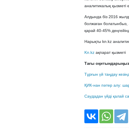
аналитикалық қызметі ө
Алдында біз 2016 жылд
болжаған болатынбыз,
қарай 40-45% деңгейін
Нарықты kn.kz аналити
Kn.kz
ақпарат қызметі
Тағы оқитындарыңыз
Тұрғын үй таңдау кезін
ҚИК-нан пәтер алу: ша
Саудадан үйді қалай с