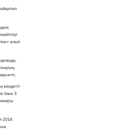
байқатып
рдың
шейтілуі
уіне» алып
ырғанда,
алықтың
өрсетті.
 міндетті
к баға 3
қомақты
і 2016
ына