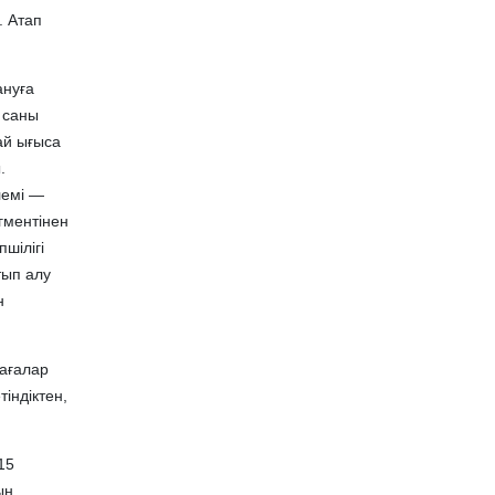
. Атап
ануға
 саны
ай ығыса
.
лемі —
гментінен
шілігі
тып алу
н
Бағалар
індіктен,
15
ың