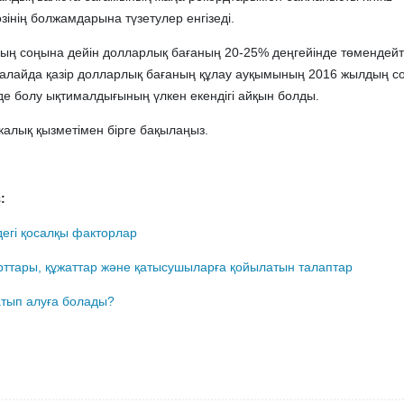
зінің болжамдарына түзетулер енгізеді.
ың соңына дейін долларлық бағаның 20-25% деңгейінде төмендейті
 алайда қазір долларлық бағаның құлау ауқымының 2016 жылдың с
де болу ықтималдығының үлкен екендігі айқын болды.
калық қызметімен бірге бақылаңыз.
:
дегі қосалқы факторлар
рттары, құжаттар және қатысушыларға қойылатын талаптар
атып алуға болады?