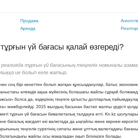
Продажа
Агентст
Аренда
Риэлтор
ұрғын үй бағасы қалай өзгереді?
 реалияда тұрғын үй бағасының теңгелік номиналы азам
лыққа ие болып келе жатыр.
нен соң бірі кенеттен болып жатқан құнсызданулар, батыс экономи
аныстағы әлемдік ақша жүйесінің болашағы жайлы сұрқай болжам
жсыз» болса да, өздерінің теңгеге қатысты долларлық пайымдаул
уға» мәжбүрлейді. 2015 жылдың басынан бастап жалпы үрдісті қол
зметі тұрғын үй бағасын бивалюталық талдауға өтті. Kn.kz шолулар
не бағалық жағдаят екі валютада да ыңғайлы және көрнекі көрсетіл
ығының теңгелік суретінің сипаты және ұлттық валютадағы баған
олатындығы жайлы осы мақаладан оқып білуіңізге болады.