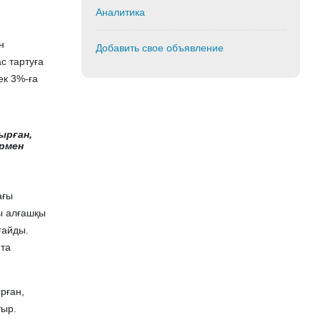
Аналитика
н
Добавить свое объявление
с тартуға
ек 3%-ға
ырған,
армен
ағы
ы алғашқы
ғайды.
йта
рған,
тыр.